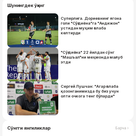
Шунингдек ўқинг
Суперлига. Дориевнинг ягона
голи "Сўғдиёна"га "Андижон"
устидан муҳим ғалаба
келтирди
"Сўғдиёна" 22 йилдан сўнг
"Машъал"ни меҳмонда мағлуб
этди
Сергей Лушчан: "Агар ғалаба
қозонганимизда бу биз учун
олти очкога тенг бўларди"
Сўнгги янгиликлар
Барча ›