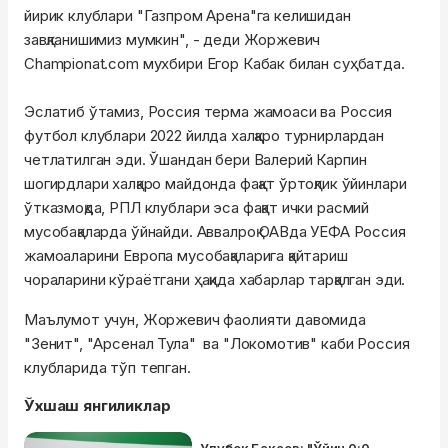
йирик клублари "Газпром Арена"га келишидан
завқланишимиз мумкин", - деди Жоржевич
Championat.com мухбири Егор Кабак билан суҳбатда.
Эслатиб ўтамиз, Россия терма жамоаси ва Россия
футбол клублари 2022 йилда халқаро турнирлардан
четлатилган эди. Ўшандан бери Валерий Карпин
шогирдлари халқаро майдонда фақат ўртоқлик ўйинлари
ўтказмоқда, РПЛ клублари эса фақат ички расмий
мусобақаларда ўйнайди. Аввалроқ ОАВда УEФА Россия
жамоаларини Европа мусобақаларига қайтариш
чораларини кўраётгани ҳақида хабарлар тарқалган эди.
Маълумот учун, Жоржевич фаолияти давомида
"Зенит", "Арсенал Тула" ва "Локомотив" каби Россия
клубларида тўп тепган.
Ўхшаш янгиликлар
Улуғбек Бакаев: "Ўйин 0:0