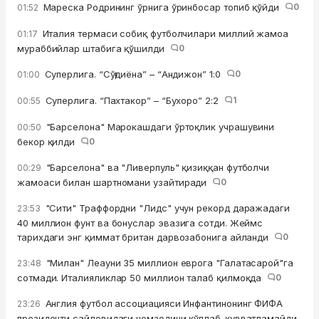
Мареска Родрининг ўрнига ўринбосар топиб қўйди
0
01:52
Италия термаси собиқ футболчилари миллий жамоа
01:17
мураббийлар штабига қўшилди
0
Суперлига. “Сўғдиёна” – “Андижон” 1:0
0
01:00
Суперлига. “Пахтакор” – “Бухоро” 2:2
1
00:55
"Барселона" Марокашдаги ўртоқлик учрашувини
00:50
бекор қилди
0
"Барселона" ва "Ливерпуль" қизиққан футболчи
00:29
жамоаси билан шартномани узайтиради
0
"Сити" Траффордни "Лидс" учун рекорд даражадаги
23:53
40 миллион фунт ва бонуслар эвазига сотди. Жеймс
тарихдаги энг қиммат британ дарвозабонига айланди
0
"Милан" Леауни 35 миллион еврога "Галатасарой"га
23:48
сотмади. Италияликлар 50 миллион талаб қилмоқда
0
Англия футбол ассоциацияси Инфантинонинг ФИФА
23:26
президенти сайловидаги номзодини қўллаб-қувватламайди