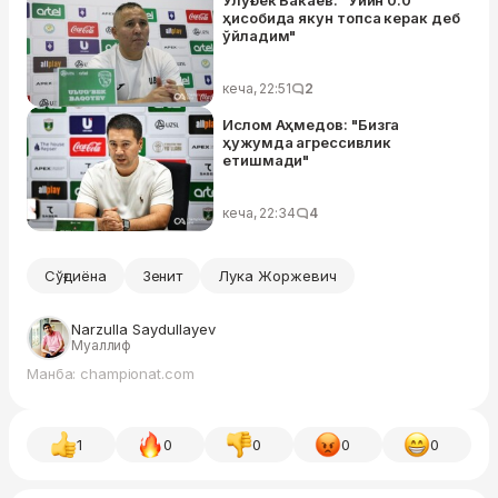
ҳисобида якун топса керак деб
ўйладим"
кеча, 22:51
2
Ислом Аҳмедов: "Бизга
ҳужумда агрессивлик
етишмади"
кеча, 22:34
4
Сўғдиёна
Зенит
Лука Жоржевич
Narzulla Saydullayev
Муаллиф
Манба: championat.com
1
0
0
0
0