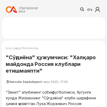
O'z
/
Бош саҳифа
Янгиликлар
"Сўғдиёна" ҳужумчиси: "Халқаро
майдонда Россия клублари
етишмаяпти"
Narzulla Saydullayev
9 июн 2025, 17:05
"Зенит" клубининг собиқ футболчиси, бугунги
кунда Жиззахнинг "Сўғдиёна" клуби шарафини
ҳимоя қилаётган Лука Жоржевич Россия