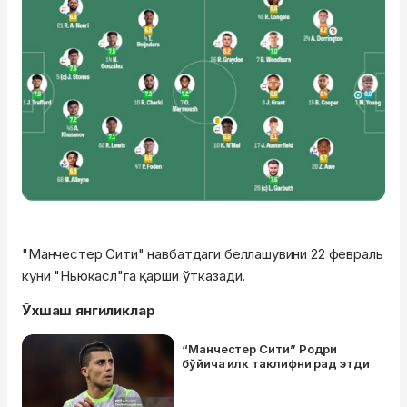
"Манчестер Сити" навбатдаги беллашувини 22 февраль
куни "Ньюкасл"га қарши ўтказади.
Ўхшаш янгиликлар
“Манчестер Сити” Родри
бўйича илк таклифни рад этди