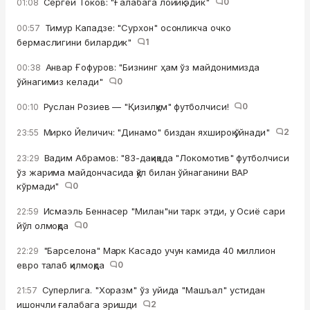
Сергей Токов: "Ғалабага лойиқ эдик"
0
01:08
Тимур Кападзе: "Сурхон" осонликча очко
00:57
бермаслигини билардик"
1
Анвар Ғофуров: "Бизнинг ҳам ўз майдонимизда
00:38
ўйнагимиз келади"
0
Руслан Розиев — "Қизилқум" футболчиси!
0
00:10
Мирко Йеличич: "Динамо" биздан яхшироқ ўйнади"
2
23:55
Вадим Абрамов: "83-дақиқада "Локомотив" футболчиси
23:29
ўз жарима майдончасида қўл билан ўйнаганини ВАР
кўрмади"
0
Исмаэль Беннасер "Милан"ни тарк этди, у Осиё сари
22:59
йўл олмоқда
0
"Барселона" Марк Касадо учун камида 40 миллион
22:29
евро талаб қилмоқда
0
Суперлига. "Хоразм" ўз уйида "Машъал" устидан
21:57
ишончли ғалабага эришди
2