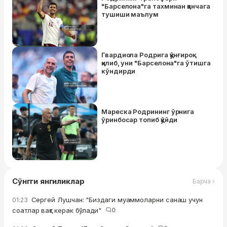
"Барселона"га тахминан қанчага
тушиши маълум
Гвардиола Родрига қўнғироқ
қилиб, уни "Барселона"га ўтишга
кўндирди
Мареска Родрининг ўрнига
ўринбосар топиб қўйди
Сўнгги янгиликлар
Барча ›
Сергей Лушчан: "Биздаги муаммоларни санаш учун
01:23
соатлар вақт керак бўлади"
0