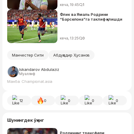
кеча, 19:45
1
Флик ва Ямаль Родрини
“Барселона”га таклиф қилишди
кеча, 13:25
0
Манчестер Сити
Абдуқодир Ҳусанов
Iskandarov Abdulaziz
Муаллиф
Манба: Championat.asia
12
0
0
0
0
Шунингдек ўқинг
Родрининг трансфери