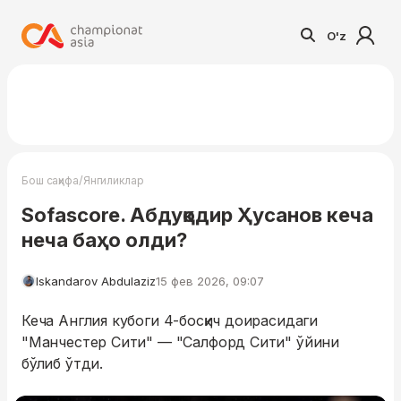
O'z
/
Бош саҳифа
Янгиликлар
Sofascore. Абдуқодир Ҳусанов кеча
неча баҳо олди?
Iskandarov Abdulaziz
15 фев 2026, 09:07
Кеча Англия кубоги 4-босқич доирасидаги
"Манчестер Сити" — "Салфорд Сити" ўйини
бўлиб ўтди.