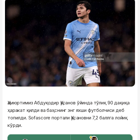
Ҳамюртимиз Абдуқодир Ҳусанов ўйинда тўлиқ 90 дақиқа
ҳаракат қилди ва баҳснинг энг яхши футболчиси деб
топилди. Sofascore портали Ҳусановни 7,2 баллга лойиқ
кўрди.