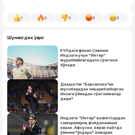
1
0
3
0
0
Шунингдек ўқинг
EЧЛдаги финал Симоне
Индзаги учун “Интер“
мураббийлигидаги сўнггиси
бўлади
Даҳшатли “Барселона“ни
мусобақадан чиқариб юборган
Инзаги ўйиндан сўнг нималар
деди?
Индзаги: "Интер" вазиятлардан
самаралироқ фойдаланиши
керак. Афсуски, керак пайтда
ўйинни "ўлдира" олмадик