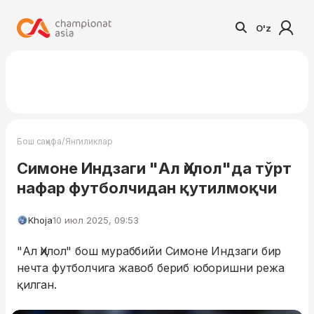
O'z
/
Бош саҳифа
Янгиликлар
Симоне Индзаги "Ал Ҳилол"да тўрт
нафар футболчидан қутилмоқчи
Khoja
10 июл 2025, 09:53
"Ал Ҳилол" бош мураббийи Симоне Индзаги бир
нечта футболчига жавоб бериб юборишни режа
қилган.