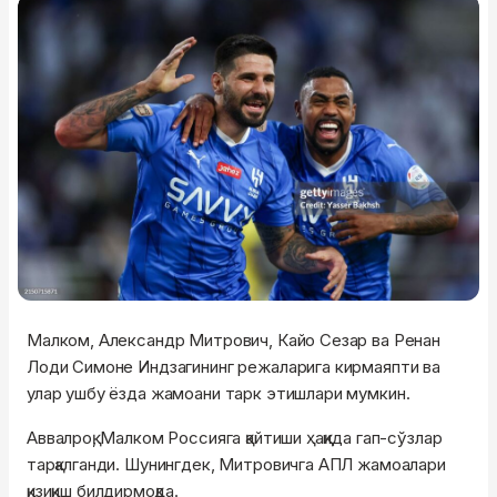
Малком, Александр Митрович, Кайo Сезар ва Ренан
Лоди Симоне Индзагининг режаларига кирмаяпти ва
улар ушбу ёзда жамоани тарк этишлари мумкин.
Аввалроқ, Малком Россияга қайтиши ҳақида гап-сўзлар
тарқалганди. Шунингдек, Митровичга АПЛ жамоалари
қизиқиш билдирмоқда.