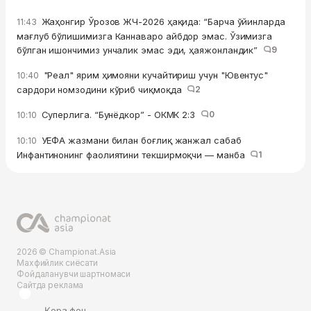
Жаҳонгир Ўрозов ЖЧ-2026 ҳақида: “Барча ўйинларда
11:43
мағлуб бўлишимизга Каннаваро айбдор эмас. Ўзимизга
бўлган ишончимиз унчалик эмас эди, ҳаяжонландик”
9
"Реал" ярим ҳимояни кучайтириш учун "Ювентус"
10:40
сардори номзодини кўриб чиқмоқда
2
Суперлига. “Бунёдкор” - ОКМК 2:3
0
10:10
УЕФА жазмани билан боғлиқ жанжал сабаб
10:10
Инфантинонинг фаолиятини текширмоқчи — манба
1
2026 © Championat.Asia
Махфийлик сиёсати
Фойдаланувчи шартномаси
Сайтда реклама
Қора фон