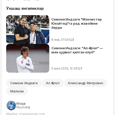
Ўхшаш янгиликлар
Симоне Индзаги "Манчестер
Юнайтед"га рад жавобини
берди
8 янв, 01:54
3
Симоне Индзаги: "Ал-Ҳилол" —
мен ҳурмат қилган клуб"
5 июн 2025, 12:29
7
Симоне Индзаги
Ал Ҳилол
Александр Митрович
Малком
Khoja
Муаллиф
Манба: championat.com