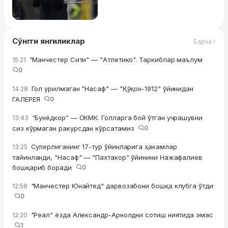
Сўнгги янгиликлар
Барча ›
"Манчестер Сити" — "Атлетико". Таркиблар маълум
15:21
0
Гол урилмаган "Насаф" — "Қўқон-1912" ўйинидан
14:28
ГАЛЕРЕЯ
0
“Бунёдкор” — ОКМК. Голларга бой ўтган учрашувни
13:43
сиз кўрмаган ракурсдан кўрсатамиз
0
Суперлиганинг 17-тур ўйинларига ҳакамлар
13:25
тайинланди, "Насаф" — "Пахтакор" ўйинини Нажафалиев
бошқариб боради
0
"Манчестер Юнайтед" дарвозабони бошқа клубга ўтди
12:58
0
"Реал" ёзда Александр-Арнолдни сотиш ниятида эмас
12:20
1