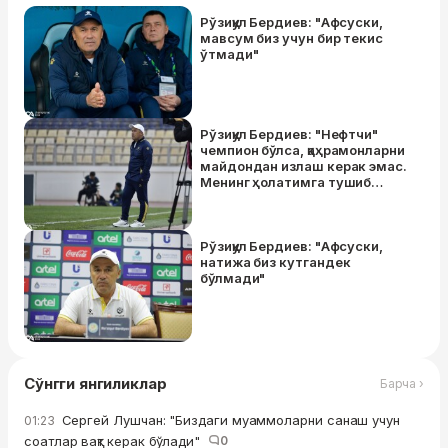
Рўзиқул Бердиев: "Афсуски,
мавсум биз учун бир текис
ўтмади"
Рўзиқул Бердиев: "Нефтчи"
чемпион бўлса, қаҳрамонларни
майдондан излаш керак эмас.
Менинг ҳолатимга тушиб
кўрсангиз биласиз"
Рўзиқул Бердиев: "Афсуски,
натижа биз кутгандек
бўлмади"
Сўнгги янгиликлар
Барча ›
Сергей Лушчан: "Биздаги муаммоларни санаш учун
01:23
соатлар вақт керак бўлади"
0