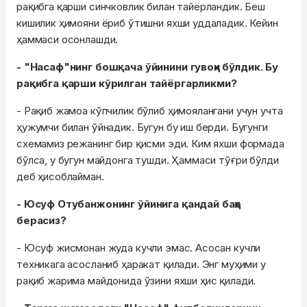
рақибга қарши синчковлик билан тайёрландик. Беш
кишилик ҳимояни ёриб ўтишни яхши уддаладик. Кейин
ҳаммаси осонлашди.
- "Насаф"нинг бошқача ўйинини гувоҳи бўлдик. Бу
рақибга қарши кўрилган тайёргарликми?
- Рақиб жамоа кўпчилик бўлиб ҳимоялангани учун учта
ҳужумчи билан ўйнадик. Бугун бу иш берди. Бугунги
схемамиз режанинг бир қисми эди. Ким яхши формада
бўлса, у бугун майдонга тушди. Ҳаммаси тўғри бўлди
деб ҳисоблайман.
- Юсуф Отубанжонинг ўйинига қандай баҳо
берасиз?
- Юсуф жисмонан жуда кучли эмас. Асосан кучли
техникага асосланиб ҳаракат қилади. Энг муҳими у
рақиб жарима майдонида ўзини яхши ҳис қилади.