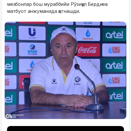
мезбонлар бош мураббийи Рўзиқул Бердиев
матбуот анжуманида қатнашди.