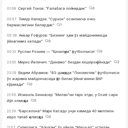
Сергей Токов: "Ғалабага лойиқ эдик"
0
01:08
Тимур Кападзе: "Сурхон" осонликча очко
00:57
бермаслигини билардик"
1
Анвар Ғофуров: "Бизнинг ҳам ўз майдонимизда
00:38
ўйнагимиз келади"
0
Руслан Розиев — "Қизилқум" футболчиси!
0
00:10
Мирко Йеличич: "Динамо" биздан яхшироқ ўйнади"
2
23:55
Вадим Абрамов: "83-дақиқада "Локомотив" футболчиси
23:29
ўз жарима майдончасида қўл билан ўйнаганини ВАР
кўрмади"
0
Исмаэль Беннасер "Милан"ни тарк этди, у Осиё сари
22:59
йўл олмоқда
0
"Барселона" Марк Касадо учун камида 40 миллион
22:29
евро талаб қилмоқда
0
Суперлига. "Хоразм" ўз уйида "Машъал" устидан
21:57