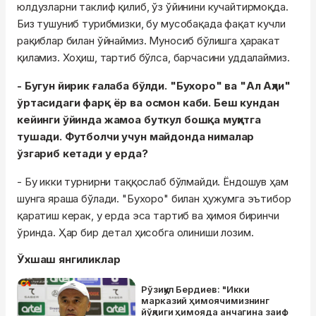
юлдузларни таклиф қилиб, ўз ўйинини кучайтирмоқда.
Биз тушуниб турибмизки, бу мусобақада фақат кучли
рақиблар билан ўйнаймиз. Муносиб бўлишга ҳаракат
қиламиз. Хоҳиш, тартиб бўлса, барчасини уддалаймиз.
- Бугун йирик ғалаба бўлди. "Бухоро" ва "Ал Аҳли"
ўртасидаги фарқ ёр ва осмон каби. Беш кундан
кейинги ўйинда жамоа буткул бошқа муҳитга
тушади. Футболчи учун майдонда нималар
ўзгариб кетади у ерда?
- Бу икки турнирни таққослаб бўлмайди. Ёндошув ҳам
шунга яраша бўлади. "Бухоро" билан ҳужумга эътибор
қаратиш керак, у ерда эса тартиб ва ҳимоя биринчи
ўринда. Ҳар бир детал ҳисобга олиниши лозим.
Ўхшаш янгиликлар
Рўзиқул Бердиев: "Икки
марказий ҳимоячимизнинг
йўқлиги ҳимояда анчагина заиф