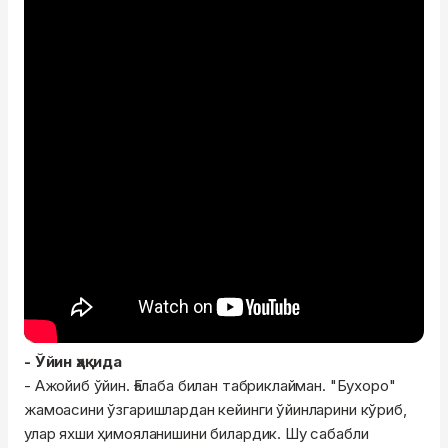
- Ўйин ҳақида
- Ажойиб ўйин. Ғалаба билан табриклайман. "Бухоро"
жамоасини ўзгаришлардан кейинги ўйинларини кўриб,
улар яхши ҳимояланишини билардик. Шу сабабли