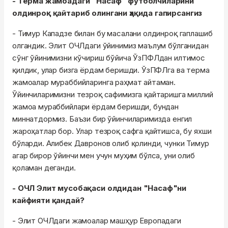
- Терма жамоадаги "Насаф" футболчиларини
олдинроқ қайтариб олингани ҳақида гапирсангиз
- Тимур Кападзе билан бу масалани олдинроқ гаплашиб
олгандик. Элит ОЧЛдаги ўйинимиз маълум бўлганидан
сўнг ўйинимизни кўчириш бўйича ЎзПФЛдан илтимос
қилдик, улар бизга ёрдам беришди. ЎзПФЛга ва терма
жамоалар мураббийларинга раҳмат айтаман.
Ўйинчиларимизни тезроқ сафимизга қайтаришга миллий
жамоа мураббийлари ёрдам беришди, бундан
миннатдормиз. Баъзи бир ўйинчиларимизда енгил
жароҳатлар бор. Улар тезроқ сафга қайтишса, бу яхши
бўларди. Алибек Давронов олиб қолинди, чунки Тимур
агар бирор ўйинчи мен учун муҳим бўлса, уни олиб
қоламан деганди.
- ОЧЛ Элит мусобақаси олдидан "Насаф"ни
кайфияти қандай?
- Элит ОЧЛдаги жамоалар машҳур Европадаги