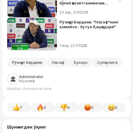
бўлиб қолаётганимизни
кўрсатмоқда"
23 апр, 21:50
11
Рўзиқул Бердиев: "Насаф"нинг
ҳомийси - бутун Қашқадарё"
1 мар, 22:31
22
Рўзиқул Бердиев
Насаф
Бухоро
Суперлига
Administrator
Муаллиф
Манба: championat.asia
7
0
0
0
0
Шунингдек ўқинг