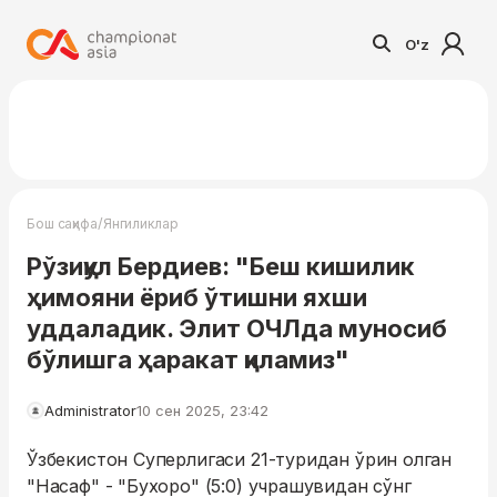
O'z
/
Бош саҳифа
Янгиликлар
Рўзиқул Бердиев: "Беш кишилик
ҳимояни ёриб ўтишни яхши
уддаладик. Элит ОЧЛда муносиб
бўлишга ҳаракат қиламиз"
Administrator
10 сен 2025, 23:42
Ўзбекистон Суперлигаси 21-туридан ўрин олган
"Насаф" - "Бухоро" (5:0) учрашувидан сўнг