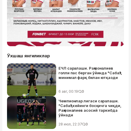
Ўхшаш янгиликлар
ЕЧЛ саралаши. Раҳмоналиев
голли пас берган ўйинда "Сабаҳ"
минимал фарқ билан ютқазди
6 авг, 00:19
0
Чемпионлар лигаси саралаши.
"Сабаҳ" кейинги босқичга чиқди,
Раҳмоналиев асосий таркибда
ўйнади
28 июл, 22:37
0