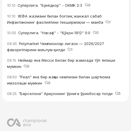
Суперлига. “Бунёдкор” - ОКМК 2:3
0
10:10
УЕФА жазмани билан боғлиқ жанжал сабаб
10:10
Инфантинонинг фаолиятини текширмоқчи — манба
1
Суперлига. “Насаф” - “Қўқон-1912“ 0:0
0
10:05
Polymarket Чемпионлар лигаси — 2026/2027
09:45
фаворитларини маълум қилди
1
Неймар яна Месси билан бир жамоада тўп тепиши
09:15
мумкин
0
"Реал" яна бир жаҳон чемпиони билан шартнома
08:50
имзолаши мумкин
0
"Барселона" Араухонинг ўрнига ўринбосар топди
5
08:25