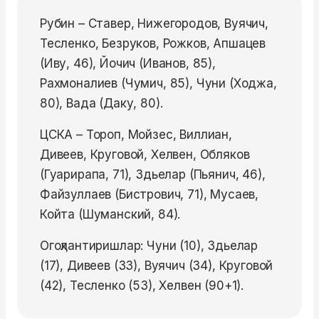
Рубин – Ставер, Нижегородов, Вуячич,
Тесленко, Безруков, Рожков, Апшацев
(Иву, 46), Йочич (Иванов, 85),
Рахмоналиев (Чумич, 85), Чуни (Ходжа,
80), Вада (Даку, 80).
ЦСКА – Тороп, Мойзес, Виллиан,
Дивеев, Круговой, Хелвен, Обляков
(Гуарирапа, 71), Здьелар (Пьянич, 46),
Файзуллаев (Бистрович, 71), Мусаев,
Койта (Шуманский, 84).
Огоҳлантиришлар: Чуни (10), Здьелар
(17), Дивеев (33), Вуячич (34), Круговой
(42), Тесленко (53), Хелвен (90+1).