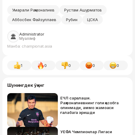
Умарали Раҳмоналиев
Рустам Ашурматов
Аббосбек Файзуллаев
Рубин
ЦСКА
Administrator
Муаллиф
Манба: championat.asia
1
0
0
0
0
Шунингдек ўқинг
ЕЧЛ саралаши.
Раҳмоналиевнинг голи ҳисобга
олинмади, аммо жамоаси
ғалабага эришди
УЕФА Чемпионлар Лигаси