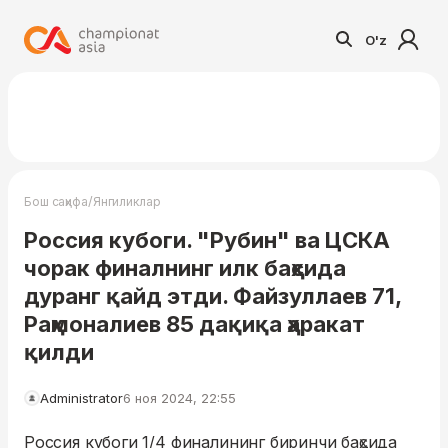
O'z
/
Бош саҳифа
Янгиликлар
Россия кубоги. "Рубин" ва ЦСКА
чорак финалнинг илк баҳсида
дуранг қайд этди. Файзуллаев 71,
Раҳмоналиев 85 дақиқа ҳаракат
қилди
Administrator
6 ноя 2024, 22:55
Россия кубоги 1/4 финалининг биринчи баҳсида