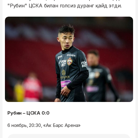
"Рубин" ЦСКА билан голсиз дуранг қайд этди.
Рубин – ЦСКА 0:0
6 ноябрь, 20:30, «Ак Барс Арена»