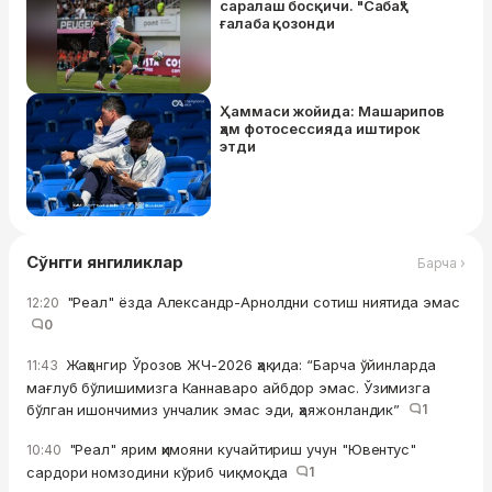
саралаш босқичи. "Сабаҳ"
ғалаба қозонди
Ҳаммаси жойида: Машарипов
ҳам фотосессияда иштирок
этди
Сўнгги янгиликлар
Барча ›
"Реал" ёзда Александр-Арнолдни сотиш ниятида эмас
12:20
0
Жаҳонгир Ўрозов ЖЧ-2026 ҳақида: “Барча ўйинларда
11:43
мағлуб бўлишимизга Каннаваро айбдор эмас. Ўзимизга
бўлган ишончимиз унчалик эмас эди, ҳаяжонландик”
1
"Реал" ярим ҳимояни кучайтириш учун "Ювентус"
10:40
сардори номзодини кўриб чиқмоқда
1