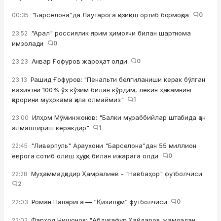
"Барселона"да Лаутарога қизиқиш ортиб бормоқда
0
00:35
"Арал" россиялик ярим ҳимоячи билан шартнома
23:52
имзолади
0
Анвар Ғофуров жароҳат олди
0
23:23
Рашид Ғофуров: "Пенальти белгиланиши керак бўлган
23:13
вазиятни 100% ўз кўзим билан кўрдим, лекин ҳакамнинг
қарорини муҳокама қила олмаймиз"
1
Илҳом Мўминжонов: "Балки мураббийлар штабида қон
23:00
алмаштириш керакдир"
1
"Ливерпуль" Араухони "Барселона"дан 55 миллион
22:45
еврога сотиб олиш ҳуқуқи билан ижарага олди
0
Муҳаммадқодир Ҳамралиев - "Навбаҳор" футболчиси
22:28
2
Роман Папарига — “Қизилқум” футболчиси
0
22:03
Фарҳод Нишонов: "Абдуғафур Ҳайдаров жамоадан
22:02