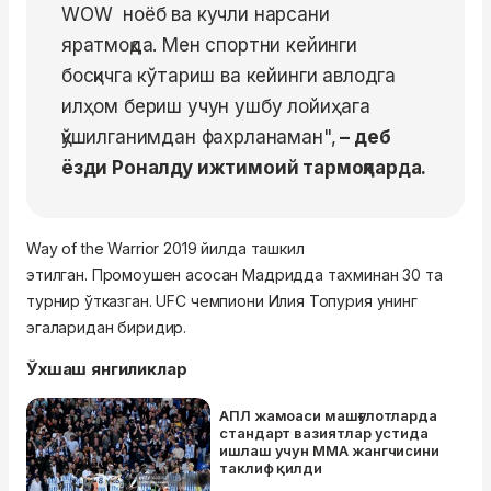
WOW н
оёб ва кучли нарсани
яратмоқда. Мен спортни кейинги
босқичга кўтариш ва кейинги авлодга
илҳом бериш учун ушбу лойиҳага
қўшилганимдан фахрланаман",
– деб
ёзди Роналду ижтимоий тармоқларда.
Way of the Warrior
2019 йилда ташкил
этилган.
Промоушен
асосан Мадридда тахминан 30 та
турнир ўтказган. UFC чемпиони Илия Топурия унинг
эгаларидан биридир.
Ўхшаш янгиликлар
АПЛ жамоаси машғулотларда
стандарт вазиятлар устида
ишлаш учун MMA жангчисини
таклиф қилди