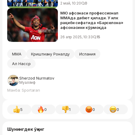
2 май, 10:20
0
МЮ афсонаси профессионал
ММАда дебют қилади. У илк
рақиби сифатида «Барселона»
афсонасини кўрмоқда
26 апр 2025, 10:33
15
MMA
Криштиану Роналду
Испания
Ал Насср
Sherzod Nurmatov
Муаллиф
Манба: Sportaran
5
0
1
0
0
Шунингдек ўқинг