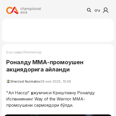
O'z
/
Бош саҳифа
Янгиликлар
Роналду ММА-промоушен
акциядорига айланди
Sherzod Nurmatov
28 ноя 2025, 15:06
"Ал Насср" ҳужумчиси Криштиану Роналду
Испаниянинг Way of the Warrior ММА-
промоушени сармоядори бўлди.