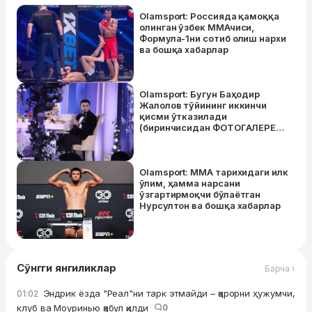
Olamsport: Россияда қамоққа
олинган ўзбек ММАчиси,
Формула-1ни сотиб олиш нархи
ва бошқа хабарлар
Olamsport: Бугун Баҳодир
Жалолов тўйининг иккинчи
қисми ўтказилади
(биринчисидан ФОТОГАЛЕРЕЯ).
Олимпия ўйинлари чемпиони
Париж-2024`дан сўнг ММАга
ўтади ва бошқа хабарлар
Olamsport: ММА тарихидаги илк
ўлим, ҳамма нарсани
ўзгартирмоқчи бўлаётган
Нурсултон ва бошқа хабарлар
Сўнгги янгиликлар
Барча ›
Эндрик ёзда "Реал"ни тарк этмайди – қарорни ҳужумчи,
01:02
клуб ва Моуринью қабул қилди
0