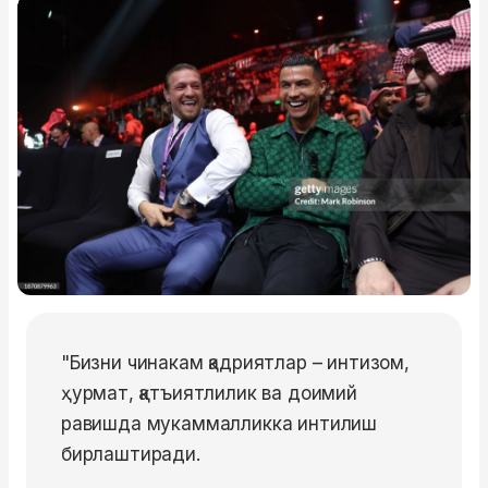
"Бизни чинакам қадриятлар – интизом,
ҳурмат, қатъиятлилик ва доимий
равишда мукаммалликка интилиш
бирлаштиради.