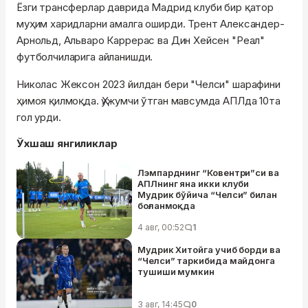
Ёзги трансферлар даврида Мадрид клуби бир қатор
муҳим харидларни амалга оширди. Трент Александер-
Арнольд, Альваро Каррерас ва Дин Хейсен "Реал"
футболчиларига айланишди.
Николас Жексон 2023 йилдан бери "Челси" шарафини
ҳимоя қилмоқда. Ҳужумчи ўтган мавсумда АПЛда 10та
гол урди.
Ўхшаш янгиликлар
Лэмпарднинг “Ковентри”си ва
АПЛнинг яна икки клуби
Мудрик бўйича “Челси” билан
боғланмоқда
4 авг, 00:52
1
Мудрик Хитойга учиб борди ва
“Челси” таркибида майдонга
тушиши мумкин
3 авг, 14:45
0