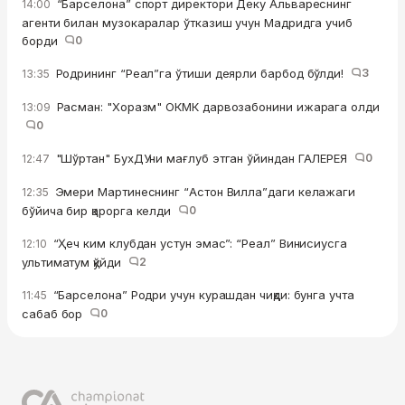
“Барселона” спорт директори Деку Альвареснинг
14:00
агенти билан музокаралар ўтказиш учун Мадридга учиб
борди
0
Родрининг “Реал”га ўтиши деярли барбод бўлди!
3
13:35
Расман: "Хоразм" ОКМК дарвозабонини ижарага олди
13:09
0
"Шўртан" БухДУни мағлуб этган ўйиндан ГАЛЕРЕЯ
0
12:47
Эмери Мартинеснинг “Астон Вилла”даги келажаги
12:35
бўйича бир қарорга келди
0
“Ҳеч ким клубдан устун эмас”: “Реал” Винисиусга
12:10
ультиматум қўйди
2
“Барселона” Родри учун курашдан чиқди: бунга учта
11:45
сабаб бор
0