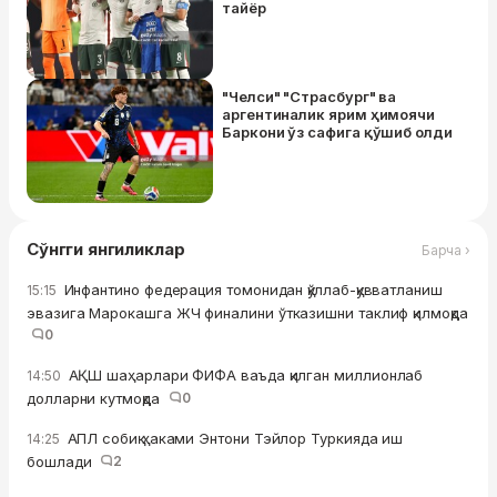
тайёр
"Челси" "Страсбург" ва
аргентиналик ярим ҳимоячи
Баркони ўз сафига қўшиб олди
Сўнгги янгиликлар
Барча ›
Инфантино федерация томонидан қўллаб-қувватланиш
15:15
эвазига Марокашга ЖЧ финалини ўтказишни таклиф қилмоқда
0
АҚШ шаҳарлари ФИФА ваъда қилган миллионлаб
14:50
долларни кутмоқда
0
АПЛ собиқ ҳаками Энтони Тэйлор Туркияда иш
14:25
бошлади
2