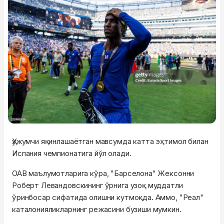
Ҳужумчи яқинлашаётган мавсумда катта эҳтимол билан
Испания чемпионатига йўл олади.
ОАВ маълумотларига кўра, "Барселона" Жексонни
Роберт Левандовскининг ўрнига узоқ муддатли
ўринбосар сифатида олишни кутмоқда. Аммо, "Реал"
каталонияликларнинг режасини бузиши мумкин.