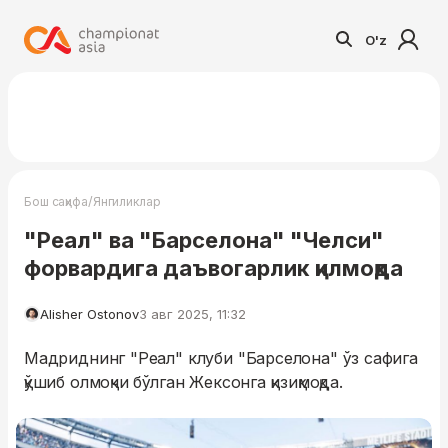
O'z
/
Бош саҳифа
Янгиликлар
"Реал" ва "Барселона" "Челси"
форвардига даъвогарлик қилмоқда
Alisher Ostonov
3 авг 2025, 11:32
Мадриднинг "Реал" клуби "Барселона" ўз сафига
қўшиб олмоқчи бўлган Жексонга қизиқмоқда.