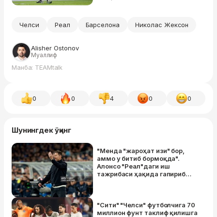
Челси
Реал
Барселона
Николас Жексон
Alisher Ostonov
Муаллиф
Манба: TEAMtalk
0
0
4
0
0
Шунингдек ўқинг
"Менда "жароҳат изи" бор,
аммо у битиб бормоқда".
Алонсо "Реал"даги иш
тажрибаси ҳақида гапириб
берди
"Сити" "Челси" футболчига 70
миллион фунт таклиф қилишгa