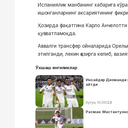
Испаниялик манбанинг хабарига кўра
ишонганларнинг аксариятининг фикри
Ҳозирда фақатгина Карло Анчелотти 
қувватламоқда.
Аввалги трансфер ойналарида Орелье
этилганди, лекин ҳозирга келиб, вази
Ўхшаш янгиликлар
Инсайдер Диоманде к
айтди
бугун, 10:00
3
Расман: Мастантуоно