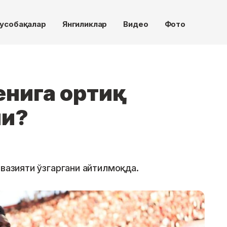
усобақалар
Янгиликлар
Видео
Фото
нига ортиқ
и?
 вазияти ўзгаргани айтилмоқда.