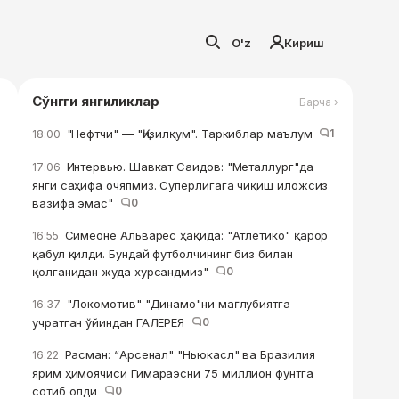
O'z
Кириш
Сўнгги янгиликлар
Барча ›
"Нефтчи" — "Қизилқум". Таркиблар маълум
1
18:00
Интервью. Шавкат Саидов: "Металлург"да
17:06
янги саҳифа очяпмиз. Суперлигага чиқиш иложсиз
вазифа эмас"
0
Симеоне Альварес ҳақида: "Атлетико" қарор
16:55
қабул қилди. Бундай футболчининг биз билан
қолганидан жуда хурсандмиз"
0
"Локомотив" "Динамо"ни мағлубиятга
16:37
учратган ўйиндан ГАЛЕРЕЯ
0
Расман: “Арсенал" "Ньюкасл" ва Бразилия
16:22
ярим ҳимоячиси Гимараэсни 75 миллион фунтга
сотиб олди
0