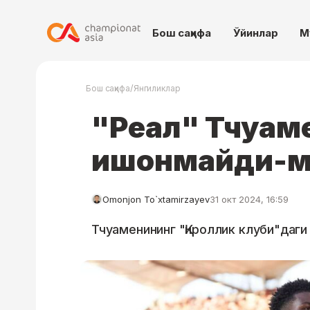
Бош саҳифа
Ўйинлар
М
/
Бош саҳифа
Янгиликлар
"Реал" Тчуаме
ишонмайди-м
Omonjon To`xtamirzayev
31 окт 2024, 16:59
Тчуаменининг "Қироллик клуби"даги