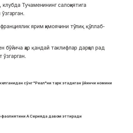
, клубда Тучаменининг салоҳиятига
 ўзгарган.
франциялик ярим ҳимоячини тўлиқ қўллаб-
н бўйича ҳар қандай таклифлар дарҳол рад
ят ўзгарган.
елганидан сўнг "Реал"ни тарк этадиган ўйинчи номини
 фаолиятини А Серияда давом эттиради