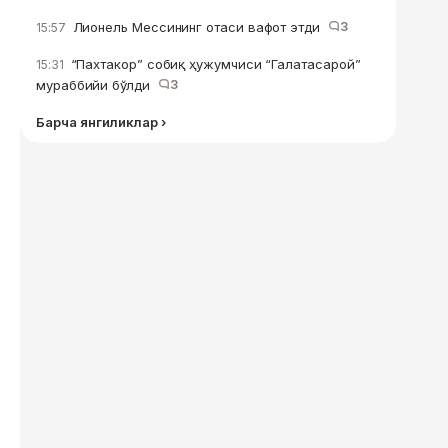
Лионель Мессининг отаси вафот этди
3
15:57
“Пахтакор” собиқ ҳужумчиси “Галатасарой”
15:31
мураббийи бўлди
3
Барча янгиликлар ›