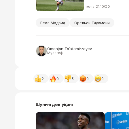
кеча, 21:10
0
Реал Мадрид
Орельен Тчуамени
Omonjon To`xtamirzayev
Муаллиф
2
0
5
0
0
Шунингдек ўқинг