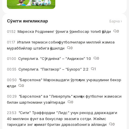
Сўнгги янгиликлар
Барча ›
Мареска Родрининг ўрнига ўринбосар топиб қўйди
0
01:52
Италия термаси собиқ футболчилари миллий жамоа
01:17
мураббийлар штабига қўшилди
0
Суперлига. “Сўғдиёна” – “Андижон” 1:0
0
01:00
Суперлига. “Пахтакор” – “Бухоро” 2:2
1
00:55
"Барселона" Марокашдаги ўртоқлик учрашувини бекор
00:50
қилди
0
"Барселона" ва "Ливерпуль" қизиққан футболчи жамоаси
00:29
билан шартномани узайтиради
0
"Сити" Траффордни "Лидс" учун рекорд даражадаги
23:53
40 миллион фунт ва бонуслар эвазига сотди. Жеймс
тарихдаги энг қиммат британ дарвозабонига айланди
0