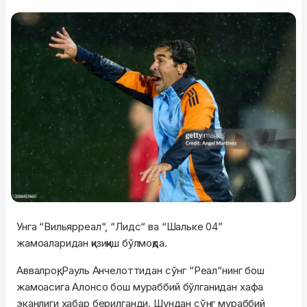
Унга “Вильярреал“, “Лидс“ ва “Шальке 04”
жамоаларидан қизиқиш бўлмоқда.
Аввалроқ, Рауль Анчелоттидан сўнг “Реал“нинг бош
жамоасига Алонсо бош мураббий бўлганидан хафа
эканлиги хабар берилганди. Шундан сўнг мураббий