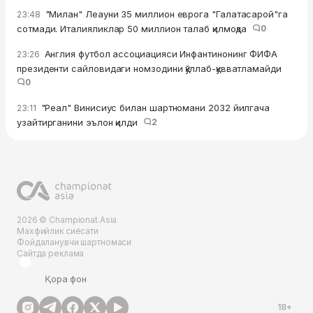
"Милан" Леауни 35 миллион еврога "Галатасарой"га
23:48
сотмади. Италияликлар 50 миллион талаб қилмоқда
0
Англия футбол ассоциацияси Инфантинонинг ФИФА
23:26
президенти сайловидаги номзодини қўллаб-қувватламайди
0
"Реал" Винисиус билан шартномани 2032 йилгача
23:11
узайтирганини эълон қилди
2
2026 © Championat.Asia
Махфийлик сиёсати
Фойдаланувчи шартномаси
Сайтда реклама
Қора фон
18+