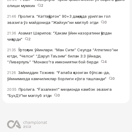
олиши мумкин
2
Пролига. “Каттақўрғон” 90+3 дақиқада урилган гол
21:46
эвазига ўз майдонида “Жайхун”ни мағлуб этди
0
Азамат Шарипов: "Ҳакам ўйин назоратини қўлдан
21:36
чиқарди"
2
Ўртоқлик ўйинлари. “Ман Сити” Сеулда “Атлетико”ни
21:35
ютди, “Челси” “Дарул Таъзим” билан 3:3 ўйнади,
“Ливерпуль” “Монако”га имкониятни бой берди
4
Зайниддин Тожиев: "Ғалаба қозонган бўлсак-да,
21:26
ўйинимизда камчиликлар борлиги кўзга ташланди"
0
Пролига. "Ғазалкент" меҳмонда камбэк эвазига
20:55
"БухДУ"ни мағлуб этди
0