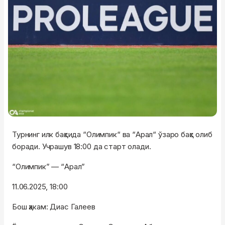
Турнинг илк баҳсида “Олимпик“ ва “Арал“ ўзаро баҳс олиб
боради. Учрашув 18:00 да старт олади.
“Олимпик” — “Арал”
11.06.2025, 18:00
Бош ҳакам: Диас Галеев