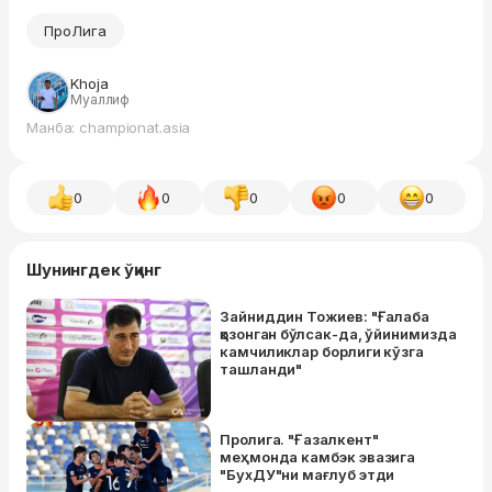
ПроЛига
Khoja
Муаллиф
Манба: championat.asia
0
0
0
0
0
Шунингдек ўқинг
Зайниддин Тожиев: "Ғалаба
қозонган бўлсак-да, ўйинимизда
камчиликлар борлиги кўзга
ташланди"
Пролига. "Ғазалкент"
меҳмонда камбэк эвазига
"БухДУ"ни мағлуб этди