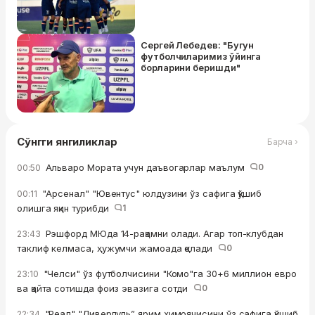
Сергей Лебедев: "Бугун
футболчиларимиз ўйинга
борларини беришди"
Сўнгги янгиликлар
Барча ›
Альваро Мората учун даъвогарлар маълум
0
00:50
"Арсенал" "Ювентус" юлдузини ўз сафига қўшиб
00:11
олишга яқин турибди
1
Рэшфорд МЮда 14-рақамни олади. Агар топ-клубдан
23:43
таклиф келмаса, ҳужумчи жамоада қолади
0
"Челси" ўз футболчисини "Комо"га 30+6 миллион евро
23:10
ва қайта сотишда фоиз эвазига сотди
0
"Реал" "Ливерпуль” ярим ҳимоячисини ўз сафига қўшиб
22:34