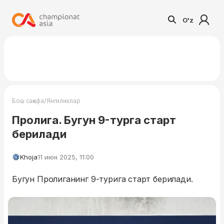
O'z
/
Бош саҳифа
Янгиликлар
Пролига. Бугун 9-турга старт
берилади
Khoja
11 июн 2025, 11:00
Бугун Пролиганинг 9-турига старт берилади.