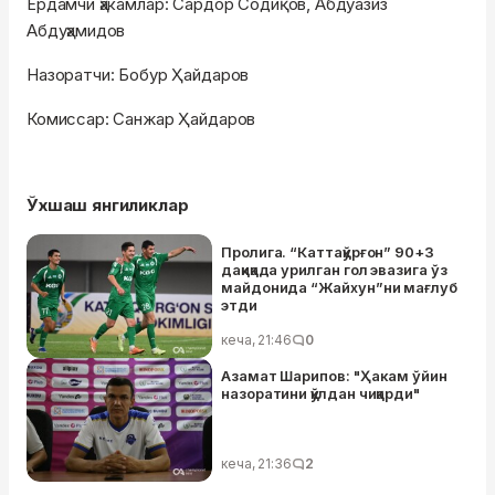
Ёрдамчи ҳакамлар: Сардор Содиқов, Абдуазиз
Абдуҳамидов
Назоратчи: Бобур Ҳайдаров
Комиссар: Санжар Ҳайдаров
Ўхшаш янгиликлар
Пролига. “Каттақўрғон” 90+3
дақиқада урилган гол эвазига ўз
майдонида “Жайхун”ни мағлуб
этди
кеча, 21:46
0
Азамат Шарипов: "Ҳакам ўйин
назоратини қўлдан чиқарди"
кеча, 21:36
2