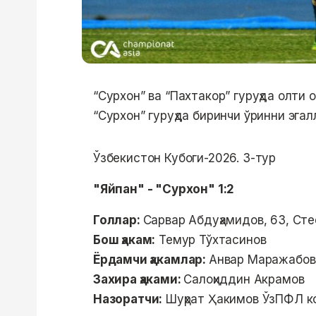
“Сурхон” ва “Пахтакор” гуруҳда олти 
“Сурхон” гуруҳда биринчи ўринни эгал
Ўзбекистон Кубоги-2026. 3-тур
"Яйпан" - "Сурхон" 1:2
Голлар:
Сарвар Абдуҳамидов, 63, Ст
Бош ҳакам:
Темур Тўхтасинов
Ёрдамчи ҳакамлар:
Анвар Маражабов,
Захира ҳаками:
Салоҳиддин Акрамов
Назоратчи:
Шуҳрат Ҳакимов ЎзПФЛ к