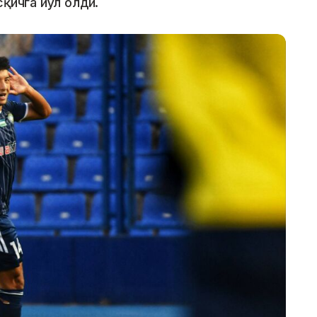
қичга йўл олди.