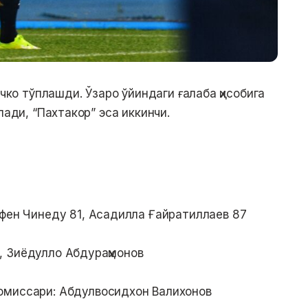
очко тўплашди. Ўзаро ўйиндаги ғалаба ҳисобига
лади, “Пахтакор” эса иккинчи.
ефен Чинеду 81, Асадилла Ғайратиллаев 87
 Зиёдулло Абдураҳмонов
омиссари: Абдулвосидхон Валихонов