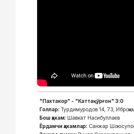
"Пахтакор" - "Каттақўрғон" 3:0
Голлар:
Турдимуродов 14, 73, Иброҳи
Бош ҳакам:
Шавкат Насибуллаев
Ёрдамчи ҳакамлар:
Санжар Шоюсупов