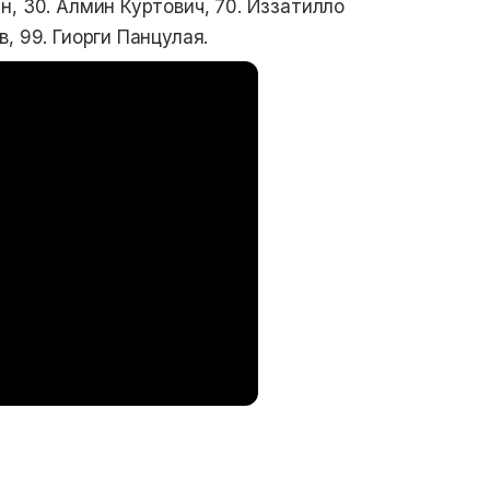
, 30. Алмин Куртович, 70. Иззатилло
, 99. Гиорги Панцулая.