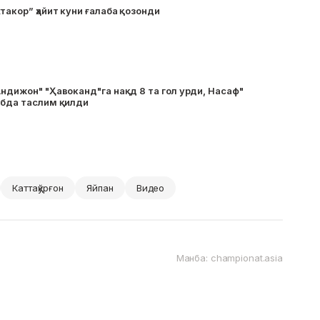
такор” ҳайит куни ғалаба қозонди
Андижон" "Ҳавоканд"га нақд 8 та гол урди, Насаф"
обда таслим қилди
Каттақўрғон
Яйпан
Видео
Манба: championat.asia