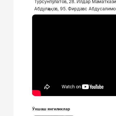
Турсунпўлатов, 28. Илдар Маматказин
Абдулҳақов, 95. Фирдавс Абдусалимов
Ўхшаш янгиликлар