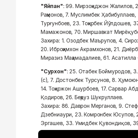
"Яйпан"
: 99. Мирзоҳиджон Жалилов, 
Раҳмонов, 7. Муслимбек Ҳабибуллаев, 9
Турғунбоев, 23. Тоҳирбек Йўлдошев, 
Мамажонов, 70. Миршавкат Мирёқубов
Захира: 1. Озодбек Маърупов, 4. Сир
20. Иброҳимхон Акрамхонов, 21. Диёр
Миразиз Маҳамадалиев, 61. Асатилла 
"Сурхон"
: 25. Отабек Боймуродов, 3
(с), 7. Достонбек Турсунов, 8. Ҳумо
14. Тоҳиржон Ашурбоев, 17. Сарвар Абд
Қодиров, 26. Беҳруз Шукруллаев.
Захира: 86. Даврон Мерганов, 9. Стеф
Дзебниаури, 23. Комронбек Юсупов, 
Эргашев, 33. Умидбек Қувондиқов, 