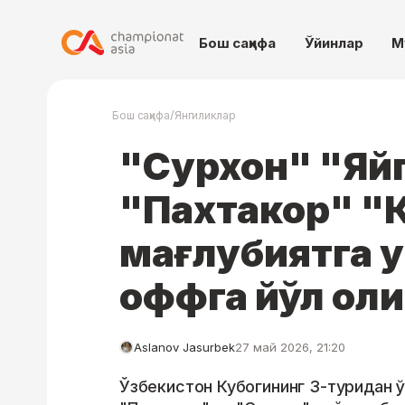
Бош саҳифа
Ўйинлар
М
/
Бош саҳифа
Янгиликлар
"Сурхон" "Яй
"Пахтакор" "К
мағлубиятга у
оффга йўл ол
Aslanov Jasurbek
27 май 2026, 21:20
Ўзбекистон Кубогининг 3-туридан ў