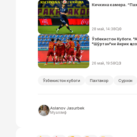
Кичкина камера. “Пах
28 май, 14:38
0
Ўзбекистон Кубоги. "
"Шўртан"ни йирик ҳис
26 май, 19:58
3
Ўзбекистон кубоги
Пахтакор
Сурхон
Aslanov Jasurbek
Муаллиф