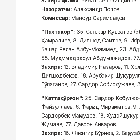
Захира ҳаками:
Ринат Серазитдинов
Назоратчи:
Александр Попов
Комиссар:
Мансур Саримсақов
"Пахтакор":
35. Санжар Қувватов (с)
Ҳамралиев, 8. Дилшод Саитов, 9. Ибр
Башар Ресан Албу-Моҳаммед, 23. Абд
55. Муҳаммадрасул Абдумажидов, 77.
Захира:
12. Владимир Назаров, 11. Ҳ
Дилшодбеков, 18. Абубакир Шукурулл
Тўлаганов, 27. Сардор Собирхўжаев, 
"Каттақўрғон":
25. Сардор Қобулжоно
Файзуллаев, 6. Фарҳод Мираҳматов, 9.
Сардорбек Маҳмудов, 18. Худойшукур 
Жумаев, 77. Даврон Анваров.
Захира:
16. Жаҳонгир Бўриев, 2. Беҳру