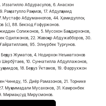
2. Иззатилло Абдурасулов, 6. Анасхон
. Раҳматулло Раҳимов, 17. Абдулҳамид
37. Мустафо Абдуманнопов, 44. Ҳамидуллоҳ
 (с), 88. Бекзод Ғофуржонов.
ожиддин Солижонов, 5. Мусохон Баҳодирхонов,
бек Одилжонов, 22. Жавоҳир Абдужабборов, 30.
Ғайратиллаев, 95. Элнурбек Турғунов.
. Беҳруз Жуматов, 4. Нодирхон Неъматхонов
юн Шербўтаев, 10. Суннатилла Абдуллажонов,
уҳамидов, 18. Беҳруз Ўктамов, 19. Фаррухжон
ен Чинеду, 15. Диёр Рамазонов, 21. Торнике
27. Муҳаммадали Мусахонов, 31. Камронбек
39. Мирмақсуд Мирусмонов.