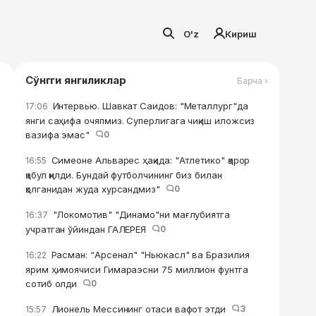
O'z
Кириш
Сўнгги янгиликлар
Барча ›
Интервью. Шавкат Саидов: "Металлург"да
17:06
янги саҳифа очяпмиз. Суперлигага чиқиш иложсиз
вазифа эмас"
0
Симеоне Альварес ҳақида: "Атлетико" қарор
16:55
қабул қилди. Бундай футболчининг биз билан
қолганидан жуда хурсандмиз"
0
"Локомотив" "Динамо"ни мағлубиятга
16:37
учратган ўйиндан ГАЛЕРЕЯ
0
Расман: “Арсенал" "Ньюкасл" ва Бразилия
16:22
ярим ҳимоячиси Гимараэсни 75 миллион фунтга
сотиб олди
0
Лионель Мессининг отаси вафот этди
3
15:57