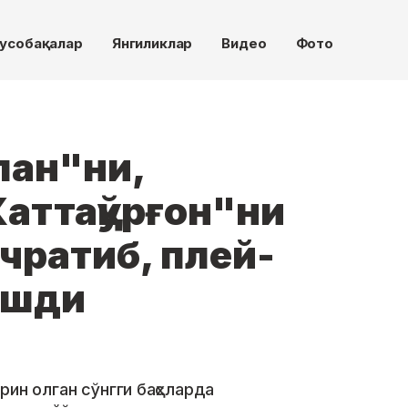
усобақалар
Янгиликлар
Видео
Фото
пан"ни,
аттақўрғон"ни
чратиб, плей-
ишди
рин олган сўнгги баҳсларда