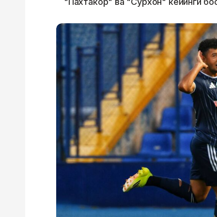
"Пахтакор" ва "Сурхон" кейинги бос