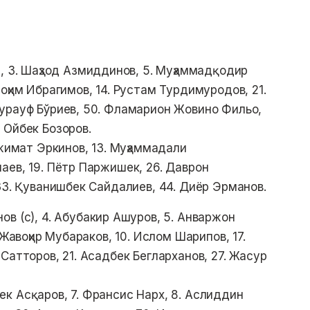
, 3. Шаҳзод Азмиддинов, 5. Муҳаммадқодир
оҳим Ибрагимов, 14. Рустам Турдимуродов, 21.
урауф Бўриев, 50. Фламарион Жовино Фильо,
 Ойбек Бозоров.
ожимат Эркинов, 13. Муҳаммадали
аев, 19. Пётр Паржишек, 26. Даврон
33. Қуванишбек Сайдалиев, 44. Диёр Эрманов.
в (с), 4. Абубакир Ашуров, 5. Анваржон
 Жавоҳир Мубараков, 10. Ислом Шарипов, 17.
Сатторов, 21. Асадбек Бегларханов, 27. Жасур
збек Асқаров, 7. Франсис Нарх, 8. Аслиддин