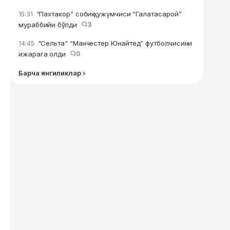
“Пахтакор” собиқ ҳужумчиси “Галатасарой”
15:31
мураббийи бўлди
3
"Сельта" “Манчестер Юнайтед” футболчисини
14:45
ижарага олди
0
Барча янгиликлар ›