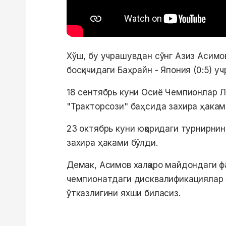
Хўш, бу учрашувдан сўнг Азиз Асимо
босқичидаги Баҳрайн - Япония (0:5) 
18 сентябрь куни Осиё Чемпионлар Лиг
"Тракторсози" баҳсида захира ҳака
23 октябрь куни юқоридаги турнирни
захира ҳаками бўлди.
Демак, Асимов халқаро майдондаги ф
чемпионатдаги дисквалификациялар 
ўтказлигини яхши биласиз.