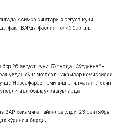
лигада Асимов синггари 4 август куни
да фақат ВАРда фаолият олиб борган.
бор 26 август куни 17-турда "Сўғдиёна" -
Учрашувдан сўнг эксперт-ҳакамлар комиссияси
а унда Норсафаров номи қайд этилмаган. Лекин
уперлигада бошқа учрашувларда
нда ВАР ҳакамига тайинлов олди. 23 сентябрь
ида кўриниш берди.