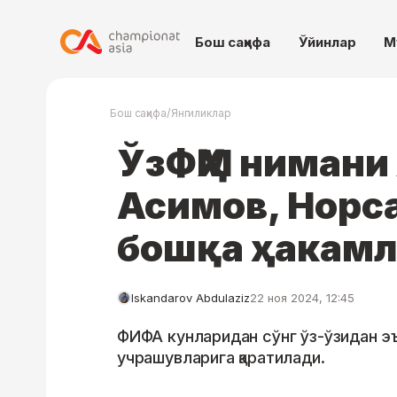
Бош саҳифа
Ўйинлар
М
/
Бош саҳифа
Янгиликлар
ЎзФҲМ нимани
Асимов, Норс
бошқа ҳакамл
Iskandarov Abdulaziz
22 ноя 2024, 12:45
ФИФА кунларидан сўнг ўз-ўзидан э
учрашувларига қаратилади.