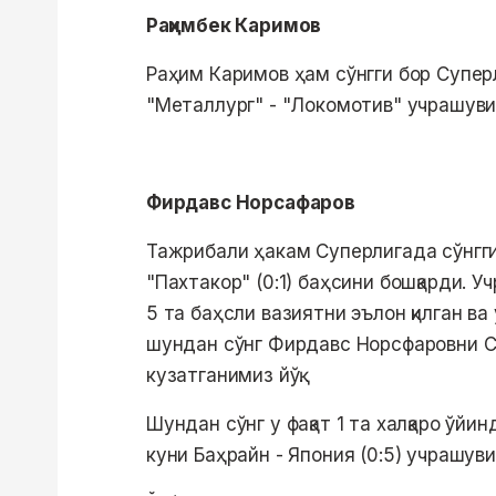
Раҳимбек Каримов
Раҳим Каримов ҳам сўнгги бор Супер
"Металлург" - "Локомотив" учрашуви
Фирдавс Норсафаров
Тажрибали ҳакам Суперлигада сўнгги 
"Пахтакор" (0:1) баҳсини бошқарди. 
5 та баҳсли вазиятни эълон қилган в
шундан сўнг Фирдавс Норсфаровни С
кузатганимиз йўқ.
Шундан сўнг у фақат 1 та халқаро ўйи
куни Баҳрайн - Япония (0:5) учрашув