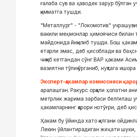
ғалаба сув ва ҳаводек зарур бўлган
қимматга тушди.
"Металлург" - "Локомотив" учрашувин
вакили меҳмонлар ҳимоячиси билан 
майдонида йиқилиб тушди. Бош ҳакам
етарли эмас, деб ҳисоблади ва баҳс
чиқиб кетгандан сўнг ВАР ҳаками Аси
вазиятни тўлиқ ўрганиб, нуқтага ишора 
Эксперт-ҳакамлар комиссияси қаро
аралашган. Ракурс орқали ҳолатни ани
метрлик жарима зарбаси белгилаш у
ҳакамларнинг қарори нотўғри, деб ҳи
Ҳакам бу ўйинда хато қилгани ойдинл
Лекин ўйлантирадиган жиҳати шуки, 