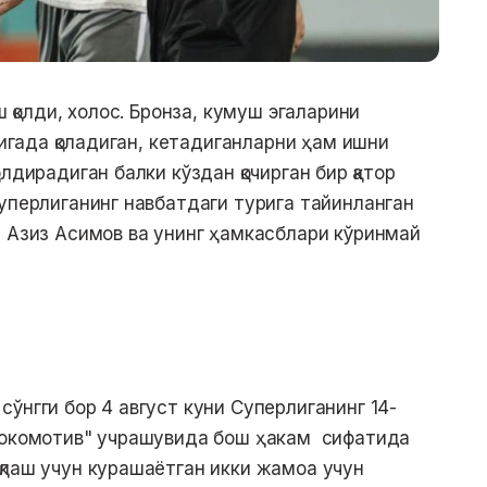
ш қолди, холос. Бронза, кумуш эгаларини
лигада қоладиган, кетадиганларни ҳам ишни
лдирадиган балки кўздан қочирган бир қатор
Суперлиганинг навбатдаги турига тайинланган
р Азиз Асимов ва унинг ҳамкасблари кўринмай
ўнгги бор 4 август куни Суперлиганинг 14-
"Локомотив" учрашувида бош ҳакам сифатида
қлаш учун курашаётган икки жамоа учун