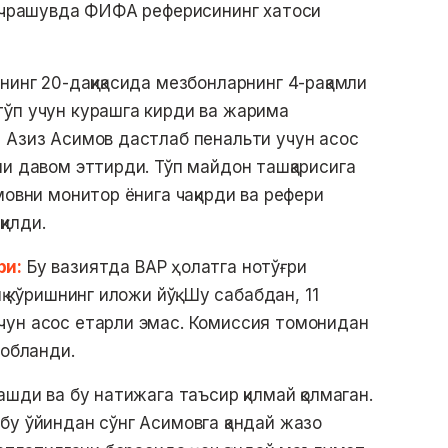
 учрашувда ФИФА реферисининг хатоси
инг 20-дақиқасида мезбонларнинг 4-рақамли
тўп учун курашга кирди ва жарима
 Азиз Асимов дастлаб пенальти учун асос
ни давом эттирди. Тўп майдон ташқарисига
мовни монитор ёнига чақирди ва рефери
қилди.
ри:
Бу вазиятда ВАР ҳолатга нотўғри
қ кўришнинг иложи йўқ. Шу сабабдан, 11
чун асос етарли эмас. Комиссия томонидан
собланди.
ашди ва бу натижага таъсир қилмай қолмаган.
бу ўйиндан сўнг Асимовга қандай жазо