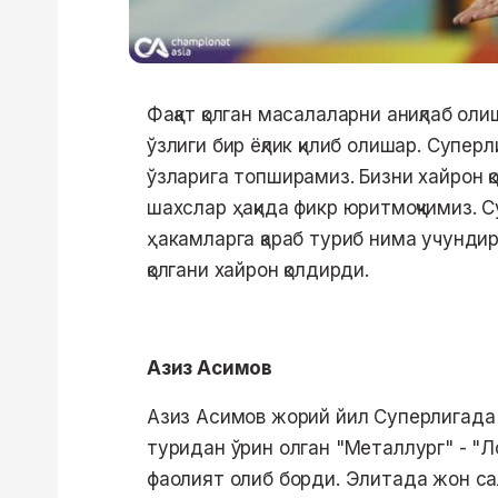
Фақат қолган масалаларни аниқлаб оли
ўзлиги бир ёқлик қилиб олишар. Супер
ўзларига топширамиз. Бизни хайрон қо
шахслар ҳақида фикр юритмоқчимиз. 
ҳакамларга қараб туриб нима учунди
қолгани хайрон қолдирди.
Азиз Асимов
Азиз Асимов жорий йил Суперлигада с
туридан ўрин олган "Металлург" - 
фаолият олиб борди. Элитада жон са