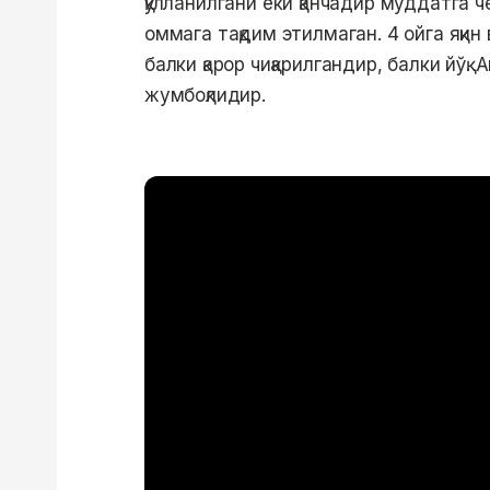
қўлланилгани ёки қанчадир муддатга 
оммага тақдим этилмаган. 4 ойга яқин
балки қарор чиқарилгандир, балки йўқ.
жумбоқлидир.