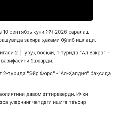
в 10 сентябрь куни ЖЧ-2026 саралаш
учрашувида захира ҳаками бўлиб ишлади.
аси-2 | Гуруҳ босқичи, 1-турида "Ал Вакра" –
м вазифасини бажарди.
нг 2-турида "Эйр Форс" -"Ал-Ҳалдия" баҳсида
аолиятини давом эттираверди. Ички
эса уларнинг четдаги ишига таъсир