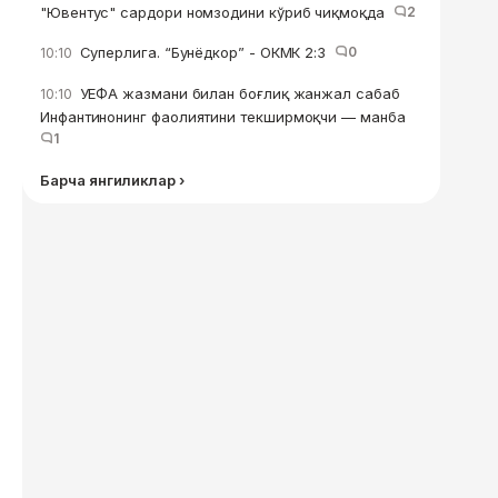
"Ювентус" сардори номзодини кўриб чиқмоқда
2
Суперлига. “Бунёдкор” - ОКМК 2:3
0
10:10
УЕФА жазмани билан боғлиқ жанжал сабаб
10:10
Инфантинонинг фаолиятини текширмоқчи — манба
1
Барча янгиликлар ›