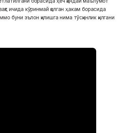
четлатилгани борасида ҳеч қандай маълумот
 вақт ичида кўринмай қолган ҳакам борасида
 Аммо буни эълон қилишга нима тўсқинлик қилгани