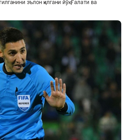
лганини эълон қилгани йўқ. Ғалати ва