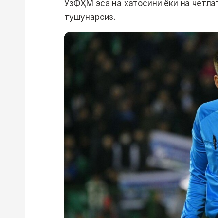
ЎзФҲМ эса на хатосини ёки на четлати
тушунарсиз.