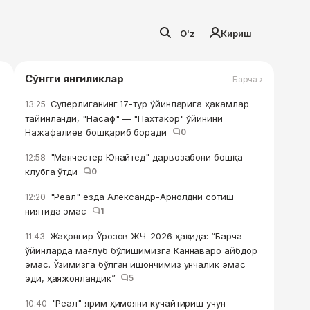
O'z
Кириш
Сўнгги янгиликлар
Барча ›
Суперлиганинг 17-тур ўйинларига ҳакамлар
13:25
тайинланди, "Насаф" — "Пахтакор" ўйинини
Нажафалиев бошқариб боради
0
"Манчестер Юнайтед" дарвозабони бошқа
12:58
клубга ўтди
0
"Реал" ёзда Александр-Арнолдни сотиш
12:20
ниятида эмас
1
Жаҳонгир Ўрозов ЖЧ-2026 ҳақида: “Барча
11:43
ўйинларда мағлуб бўлишимизга Каннаваро айбдор
эмас. Ўзимизга бўлган ишончимиз унчалик эмас
эди, ҳаяжонландик”
5
"Реал" ярим ҳимояни кучайтириш учун
10:40