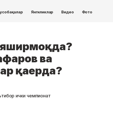
усобақалар
Янгиликлар
Видео
Фото
 яширмоқда?
афаров ва
ар қаерда?
ътибор ички чемпионат