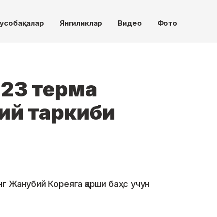
усобақалар
Янгиликлар
Видео
Фото
-23 терма
ий таркиби
г Жанубий Кореяга қарши баҳс учун