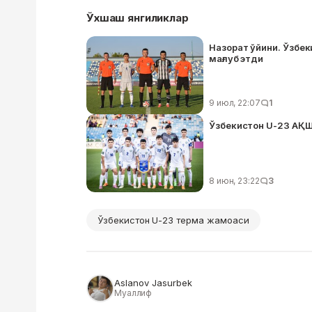
Ўхшаш янгиликлар
Назорат ўйини. Ўзбе
мағлуб этди
9 июл, 22:07
1
Ўзбекистон U-23 АҚШ
8 июн, 23:22
3
Ўзбекистон U-23 терма жамоаси
Aslanov Jasurbek
Муаллиф