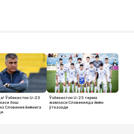
а! Ўзбекистон U–23
Ўзбекистон U-23 терма
оаси бош
жамоаси Словенияда йиғин
з Словения йиғинига
ўтказади
ди