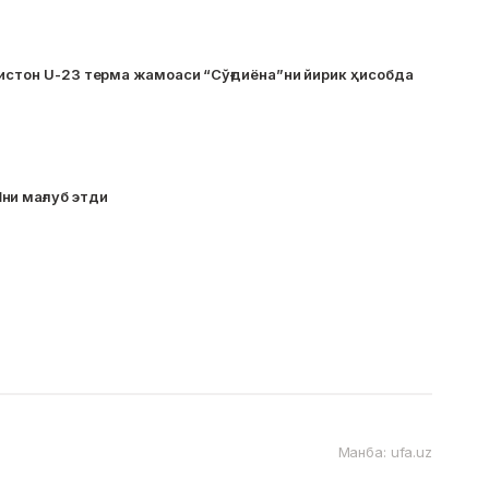
кистон U-23 терма жамоаси “Сўғдиёна”ни йирик ҳисобда
ни мағлуб этди
Манба: ufa.uz