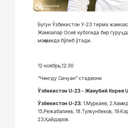
Бугун Ўзбекистон У-23 терма жамоас
Жамоалар Осиё кубогида бир гуруҳда
мақомида бўлиб ўтади.
12 ноябрь,12:30
“Ченгду Сичуан” стадиони
Ўзбекистон U-23 - Жанубий Корея 
Ўзбекистон U-23:
1.Муркаев, 2.Хамид
15.Режабалиев, 18.Тулкунбеков, 19.К
23.Ҳайдаров.