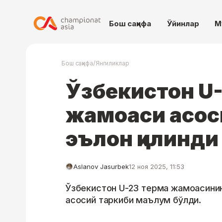
Бош саҳифа
Ўйинлар
М
/
Бош саҳифа
Янгиликлар
Ўзбекистон U
жамоаси асос
эълон қилинди
Aslanov Jasurbek
12 ноя 2025, 11:53
Ўзбекистон U-23 терма жамоасинин
асосий таркиби маълум бўлди.