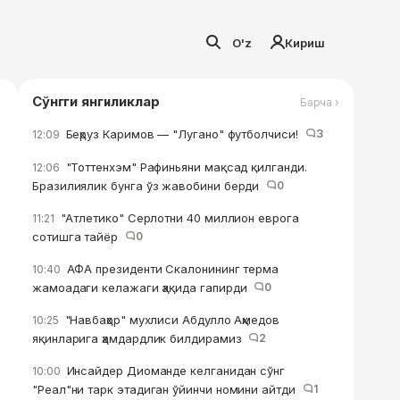
O'z
Кириш
Сўнгги янгиликлар
Барча ›
Беҳруз Каримов — "Лугано" футболчиси!
3
12:09
"Тоттенхэм" Рафиньяни мақсад қилганди.
12:06
Бразилиялик бунга ўз жавобини берди
0
"Атлетико" Серлотни 40 миллион еврога
11:21
сотишга тайёр
0
АФА президенти Скалонининг терма
10:40
жамоадаги келажаги ҳақида гапирди
0
"Навбаҳор" мухлиси Абдулло Аҳмедов
10:25
яқинларига ҳамдардлик билдирамиз
2
Инсайдер Диоманде келганидан сўнг
10:00
"Реал"ни тарк этадиган ўйинчи номини айтди
1