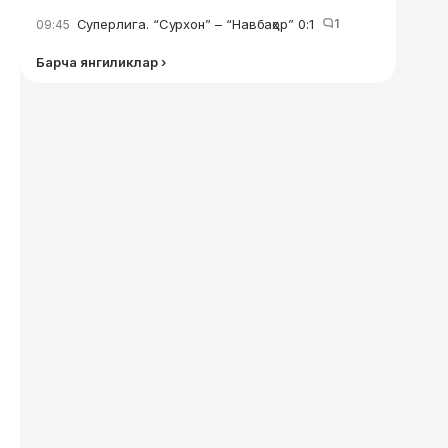
Суперлига. “Сурхон” – “Навбаҳор” 0:1
1
09:45
Барча янгиликлар ›