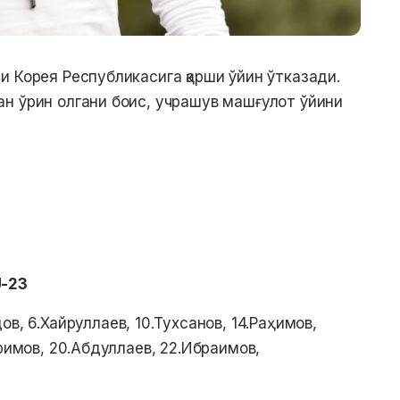
и Корея Республикасига қарши ўйин ўтказади.
н ўрин олгани боис, учрашув машғулот ўйини
U-23
ов, 6.Хайруллаев, 10.Тухсанов, 14.Раҳимов,
аримов, 20.Абдуллаев, 22.Ибраимов,