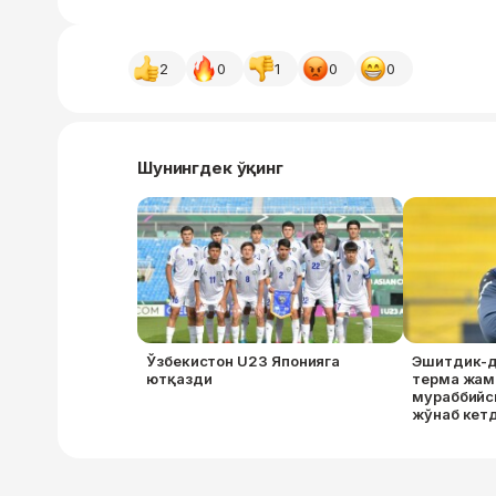
2
0
1
0
0
Шунингдек ўқинг
Ўзбекистон U23 Японияга
Эшитдик-д
ютқазди
терма жам
мураббийси
жўнаб кет