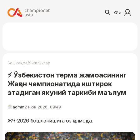
O'z
/
Бош саҳифа
Янгиликлар
⚡️ Ўзбекистон терма жамоасининг
Жаҳон чемпионатида иштирок
этадиган якуний таркиби маълум
admin
2 июн 2026, 09:49
ЖЧ-2026 бошланишига оз қолмоқда.