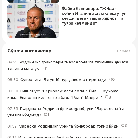
Фабио Каннаваро: "ЖЧдан
кейин Италияга дам олиш учун
кетди, деган гаплар ҳақиқатга
тўғри келмайди"
Сўнгги янгиликлар
Барча ›
Родрининг трансфери "Барселона"га тахминан қанчага
08:55
тушиши маълум
1
Суперлига. Бугун 16-тур давом эттирилади
0
08:30
Винисиус: "Бернабеу"даги саккиз йил — бу жуда
08:00
кам… Яна олти йил ва то абад, "Реал" Мадрид"
3
Гвардиола Родрига қўнғироқ қилиб, уни "Барселона"га
07:35
ўтишга кўндирди
1
Мареска Родрининг ўрнига ўринбосар топиб қўйди
0
01:52
Италия термаси собиқ футболчилари миллий жамоа
01:17