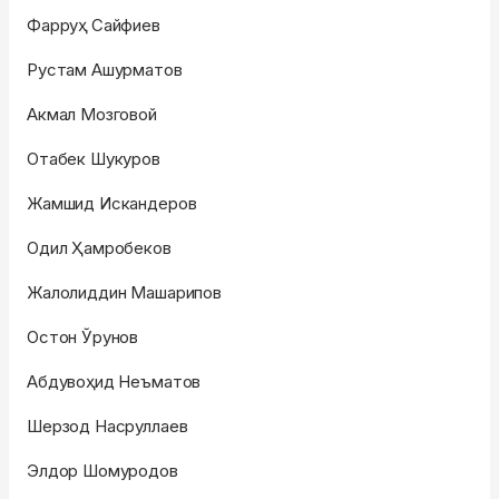
Фарруҳ Сайфиев
Рустам Ашурматов
Акмал Мозговой
Отабек Шукуров
Жамшид Искандеров
Одил Ҳамробеков
Жалолиддин Машарипов
Остон Ўрунов
Абдувоҳид Неъматов
Шерзод Насруллаев
Элдор Шомуродов