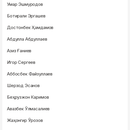
Умар Эшмуродов
Ботирали Эргашев
Достонбек Ҳамдамов
Абдулла Абдуллаев
Азиз Ғаниев
Игор Сергеев
Аббосбек Файзуллаев
Шерзод Эсанов
Беҳрузжон Каримов
Авазбек Ўлмасалиев
Жаҳонгир Ўрозов