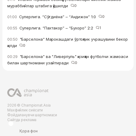
мураббийлар штабига қўшилди
0
Суперлига. “Сўғдиёна” – “Андижон” 1:0
0
01:00
Суперлига. “Пахтакор” – “Бухоро” 2:2
1
00:55
"Барселона" Марокашдаги ўртоқлик учрашувини бекор
00:50
қилди
0
"Барселона" ва "Ливерпуль" қизиққан футболчи жамоаси
00:29
билан шартномани узайтиради
0
2026 © Championat.Asia
Махфийлик сиёсати
Фойдаланувчи шартномаси
Сайтда реклама
Қора фон