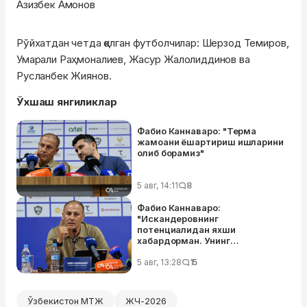
Азизбек Амонов
Рўйхатдан четда қолган футболчилар: Шерзод Темиров,
Умарали Раҳмоналиев, Жасур Жалолиддинов ва
Русланбек Жиянов.
Ўхшаш янгиликлар
Фабио Каннаваро: "Терма
жамоани ёшартириш ишларини
олиб борамиз"
5 авг, 14:11
8
Фабио Каннаваро:
"Искандеровнинг
потенциалидан яхши
хабардорман. Унинг
даражасини билган ҳолда ЖЧга
олиб борганман"
5 авг, 13:28
15
Ўзбекистон МТЖ
ЖЧ-2026