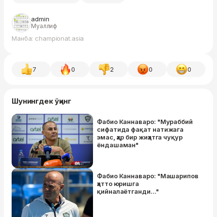
admin
Муаллиф
Манба: championat.asia
7
0
2
0
0
Шунингдек ўқинг
Фабио Каннаваро: "Мураббий
сифатида фақат натижага
эмас, ҳар бир жиҳатга чуқур
ёндашаман"
Фабио Каннаваро: "Машарипов
ҳатто юришга
қийналаётганди..."