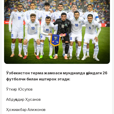
Ўзбекистон терма жамоаси мундиалда қуйидаги 26
футболчи билан иштирок этади:
Ўткир Юсупов
Абдуқодир Ҳусанов
Ҳожиакбар Алижонов