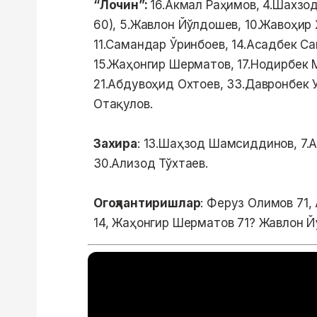
“Лочин”:
16.Акмал Раҳимов, 4.Шахз
60), 5.Жавлон Йўлдошев, 10.Жавоҳир 
11.Самандар Ўринбоев, 14.Асадбек С
15.Жаҳонгир Шерматов, 17.Нодирбек 
21.Абдувоҳид Охтоев, 33.Давронбек 
Отақулов.
Захира
: 13.Шаҳзод Шамсиддинов, 7.А
30.Ализод Тўхтаев.
Огоҳлантиришлар
: Феруз Олимов 71,
14, Жаҳонгир Шерматов 71? Жавлон 