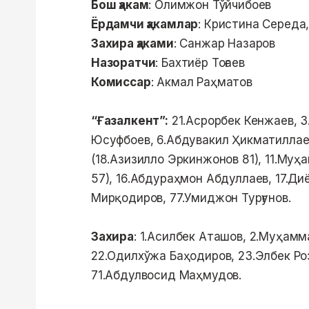
Бош ҳакам
: Олимжон Тўйчибоев
Ёрдамчи ҳакамлар
: Кристина Середа
Захира ҳаками
: Санжар Назаров
Назоратчи
: Бахтиёр Тоғаев
Комиссар
: Акмал Раҳматов
“Ғазалкент”:
21.Асрорбек Кенжаев, 3
Юсуфбоев, 6.Абдувакил Ҳикматиллае
(18.Азизилло Эркинжонов 81), 11.Му
57), 16.Абдураҳмон Абдуллаев, 17.Д
Мирқодиров, 77.Умиджон Турғунов.
Захира
: 1.Асилбек Аташов, 2.Муҳам
22.Одилхўжа Баҳодиров, 23.Элбек Ро
71.Абдулвосид Маҳмудов.