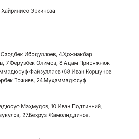
, Хайринисо Эркинова
.Озодбек Ибодуллоев, 4.Ҳожиакбар
в, 7.Ферузбек Олимов, 8.Адам Присяжнюк
ҳаммадюсуф Файзуллаев (68.Иван Коршунов
иёрбек Тожиев, 24.Муҳаммадюсуф
мадюсуф Маҳмудов, 10.Иван Подтинний,
зукулов, 27.Беҳруз Жамолиддинов,