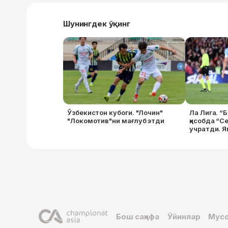
Шунингдек ўқинг
Ўзбекистон кубоги. "Лочин"
Ла Лига. “
"Локомотив"ни мағлуб этди
ҳисобда “С
учратди. Я
Бош саҳифа
Ўйинлар
Мусо