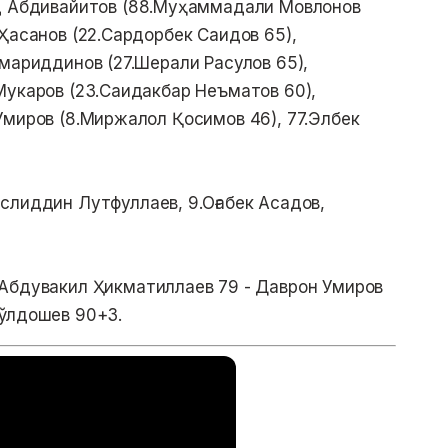
од Абдивайитов (88.Муҳаммадали Мовлонов
Ҳасанов (22.Сардорбек Саидов 65),
амариддинов (27.Шерали Расулов 65),
Мукаров (23.Саидакбар Неъматов 60),
Умиров (8.Миржалол Қосимов 46), 77.Элбек
слиддин Лутфуллаев, 9.Оғабек Асадов,
 Абдувакил Ҳикматиллаев 79 - Даврон Умиров
Йўлдошев 90+3.