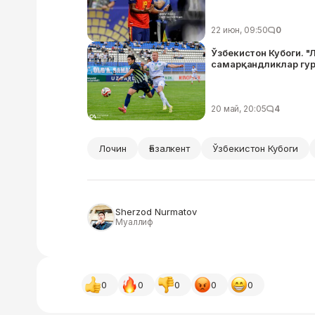
22 июн, 09:50
0
Ўзбекистон Кубоги. "Л
самарқандликлар гур
20 май, 20:05
4
Лочин
Ғазалкент
Ўзбекистон Кубоги
Sherzod Nurmatov
Муаллиф
0
0
0
0
0