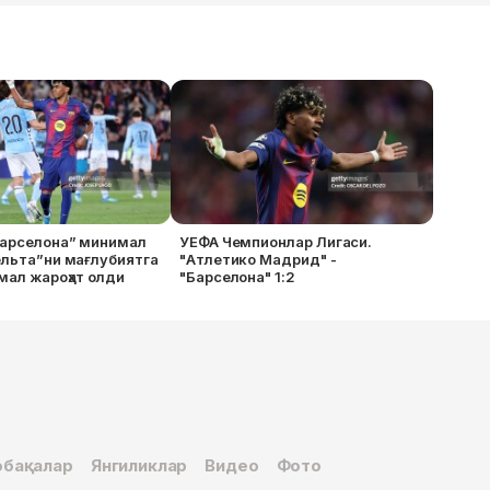
Барселона” минимал
УЕФА Чемпионлар Лигаси.
ельта”ни мағлубиятга
"Атлетико Мадрид" -
мал жароҳат олди
"Барселона" 1:2
бақалар
Янгиликлар
Видео
Фото