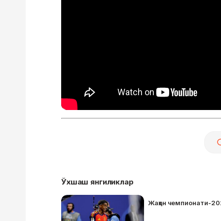
Ўхшаш янгиликлар
Жаҳон чемпионати-202