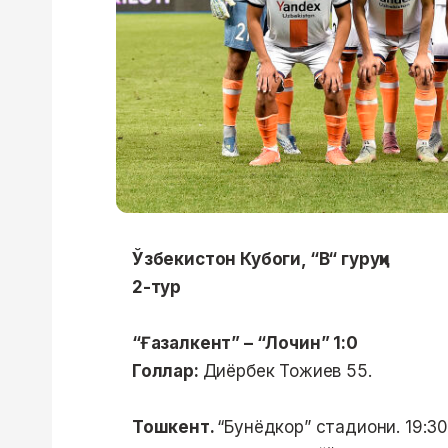
Ўзбекистон Кубоги, “B“ гуруҳи
2-тур
“Ғазалкент” – “Лочин” 1:0
Голлар:
Диёрбек Тожиев 55.
Тошкент.
“Бунёдкор” стадиони. 19:3