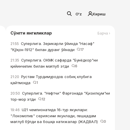
O'z
Кириш
Сўнгги янгиликлар
Барча ›
Суперлига. Зерикарли ўйинда "Насаф"
21:55
"Қўқон-1912" билан дуранг ўйнади
17
Суперлига. ОКМК сафарда "Бунёдкор"ни
21:35
қийинчилик билан мағлуб этди
6
Рустам Турдимуродов собиқ клубига
21:20
қайтмоқда
1
Суперлига. "Нефтчи" Фарғонада "Қизилқум"ни
20:50
тор-мор этди
12
U21 чемпионатида 16-тур якунлари:
19:46
"Локомотив" сериясини якунлади, пешқадам
мағлуб бўлди ва бошқа натижалар (ЖАДВАЛ)
0