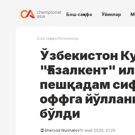
Бош саҳифа
Ўйинлар
М
/
Бош саҳифа
Янгиликлар
Ўзбекистон К
"Ғазалкент" и
пешқадам сиф
оффга йўллан
бўлди
Sherzod Nurmatov
15 май 2026, 21:20