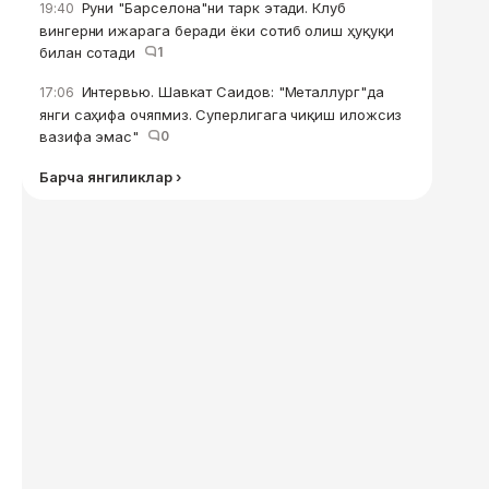
Руни "Барселона"ни тарк этади. Клуб
19:40
вингерни ижарага беради ёки сотиб олиш ҳуқуқи
билан сотади
1
Интервью. Шавкат Саидов: "Металлург"да
17:06
янги саҳифа очяпмиз. Суперлигага чиқиш иложсиз
вазифа эмас"
0
Барча янгиликлар ›