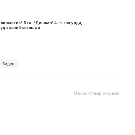
окомотив" 5 та, "Динамо" 4 та гол урди,
уҳда қолиб кетишди
Видео
Манба: Championat.asia