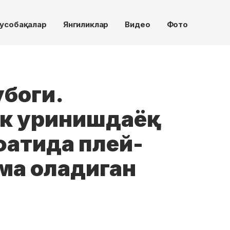
усобақалар
Янгиликлар
Видео
Фото
убоги.
лк уринишдаёқ
атида плей-
ма оладиган