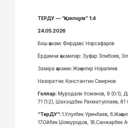
ТEРДУ — “Қизилқум” 1:4
24.05.2026
Бош ҳакам: Фирдавс Норсафаров
Ёрдамчи ҳакамлар: Зуфар Элибоев, Э
Захира ҳаками: Жаҳонгир Норалиев
Назоратчи: Константин Смирнов
Голлар
: Муродали Усмонов, 9 (0:1), 
71 (1:2), Шахзодбек Рахматуллаев, 81 
“ТерДУ”:
1.Улуғбек Уринбаев, 6.Жаҳон
17.Ойбек Шомуродов, 18.Санжарбек А