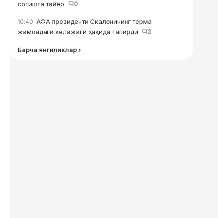
сотишга тайёр
0
АФА президенти Скалонининг терма
10:40
жамоадаги келажаги ҳақида гапирди
2
Барча янгиликлар ›