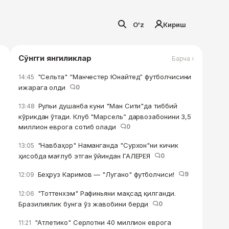
O'z
Кириш
Сўнгги янгиликлар
Барча ›
"Сельта" “Манчестер Юнайтед” футболчисини
14:45
ижарага олди
0
Рульи душанба куни "Ман Сити"да тиббий
13:48
кўрикдан ўтади. Клуб "Марсель” дарвозабонини 3,5
миллион еврога сотиб олади
0
"Навбаҳор" Наманганда "Сурхон"ни кичик
13:05
ҳисобда мағлуб этган ўйиндан ГАЛЕРЕЯ
0
Беҳруз Каримов — "Лугано" футболчиси!
9
12:09
"Тоттенхэм" Рафиньяни мақсад қилганди.
12:06
Бразилиялик бунга ўз жавобини берди
0
"Атлетико" Серлотни 40 миллион еврога
11:21