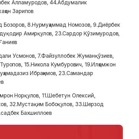
рбек Алламуродов, 44.Абдумалик
аҳон Зарипов
д Бозоров, 8.Нурмуҳаммад Номозов, 9.Диёрбек
бдуқодир Амирқулов, 23.Сардор Қўзимуродов,
Ғаниев
одали Усмонов, 7.Файзуллобек Жуманқўзиев,
Туропов, 15.Никола Кумбурович, 19.Илҳомжон
Муҳамадазиз Ибраҳимов, 23.Самандар
ев
мрон Норқулов, 11.Шебетун Олексий,
ков, 32.Мустақим Бобоқулов, 33.Шерзод
Асадбек Бахшиллоев