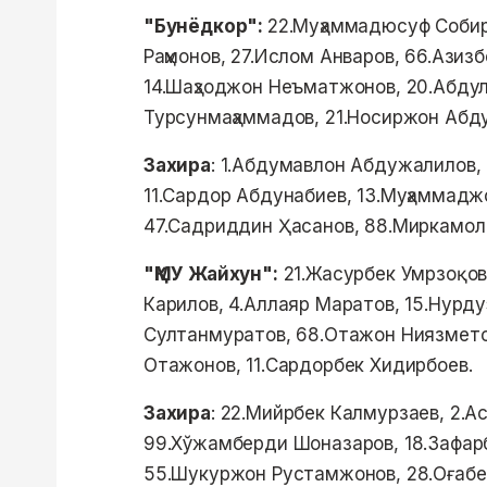
"Бунёдкор":
22.Муҳаммадюсуф Собир
Раҳмонов, 27.Ислом Анваров, 66.Азиз
14.Шаҳзоджон Неъматжонов, 20.Абду
Турсунмаҳаммадов, 21.Носиржон Абду
Захира
: 1.Абдумавлон Абдужалилов,
11.Сардор Абдунабиев, 13.Муҳаммад
47.Садриддин Ҳасанов, 88.Миркамол
"ҚМУ Жайхун":
21.Жасурбек Умрзоқов
Карилов, 4.Аллаяр Маратов, 15.Нурдуэ
Султанмуратов, 68.Отажон Ниязметов
Отажонов, 11.Сардорбек Хидирбоев.
Захира
: 22.Мийрбек Калмурзаев, 2.А
99.Хўжамберди Шоназаров, 18.Зафар
55.Шукуржон Рустамжонов, 28.Оғабек