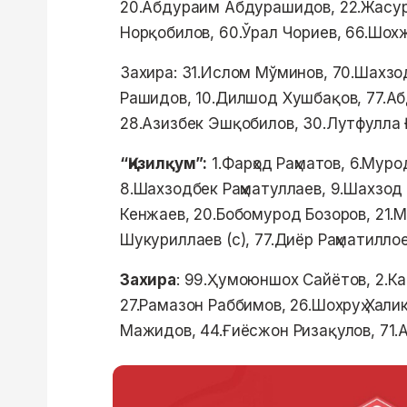
20.Абдураим Абдурашидов, 22.Жасу
Норқобилов, 60.Ўрал Чориев, 66.Шохж
Захира: 31.Ислом Мўминов, 70.Шахзо
Рашидов, 10.Дилшод Хушбақов, 77.А
28.Азизбек Эшқобилов, 30.Лутфулла 
“Қизилқум”:
1.Фарҳод Раҳматов, 6.Мур
8.Шахзодбек Раҳматуллаев, 9.Шахзод 
Кенжаев, 20.Бобомурод Бозоров, 21.
Шукуриллаев (с), 77.Диёр Раҳматилло
Захира
: 99.Ҳумоюншох Сайётов, 2.Ка
27.Рамазон Раббимов, 26.Шохруҳ Хали
Мажидов, 44.Ғиёсжон Ризақулов, 71.