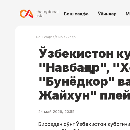
Бош саҳифа
Ўйинлар
М
/
Бош саҳифа
Янгиликлар
Ўзбекистон ку
"Навбаҳор", "
"Бунёдкор" в
Жайхун" пле
24 май 2026, 20:55
Бироздан сўнг Ўзбекистон кубогини