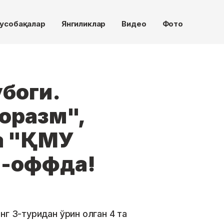
усобақалар
Янгиликлар
Видео
Фото
боги.
Хоразм",
а "ҚМУ
й-оффда!
нг 3-туридан ўрин олган 4 та