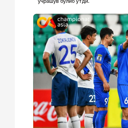
учрашув бўлиб ўтди.