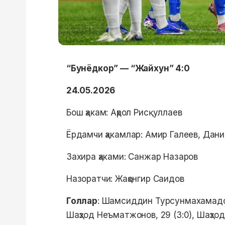
“Бунёдкор” — “Жайхун” 4:0
24.05.2026
Бош ҳакам: Аҳрол Рисқуллаев
Ёрдамчи ҳакамлар: Амир Галеев, Дан
Захира ҳаками: Санжар Назаров
Назоратчи: Жаҳонгир Саидов
Голлар
: Шамсиддин Турсунмахамадов,
Шаҳзод Неъматжонов, 29 (3:0), Шаҳзо