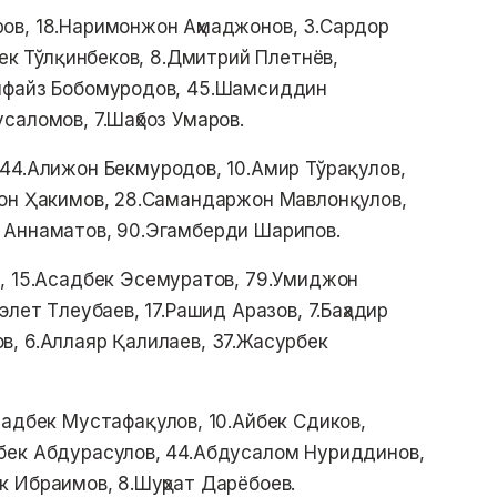
ов, 18.Наримонжон Аҳмаджонов, 3.Сардор
бек Тўлқинбеков, 8.Дмитрий Плетнёв,
лфайз Бобомуродов, 45.Шамсиддин
саломов, 7.Шаҳбоз Умаров.
 44.Алижон Бекмуродов, 10.Амир Тўрақулов,
жон Ҳакимов, 28.Самандаржон Мавлонқулов,
 Аннаматов, 90.Эгамберди Шарипов.
, 15.Асадбек Эсемуратов, 79.Умиджон
лет Тлеубаев, 17.Рашид Аразов, 7.Баҳадир
, 6.Аллаяр Қалилаев, 37.Жасурбек
садбек Мустафақулов, 10.Айбек Сдиков,
бек Абдурасулов, 44.Абдусалом Нуриддинов,
 Ибраимов, 8.Шуҳрат Дарёбоев.