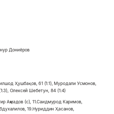
лнур Дониёров
Дилшод Ҳушбақов, 61 (1:1), Муродали Усмонов,
(1:3), Олексей Шебетун, 84 (1:4)
гир Аҳмадов (с), 11.Саидмурод Каримов,
бдухалилов, 19.Нуриддин Ҳасанов,