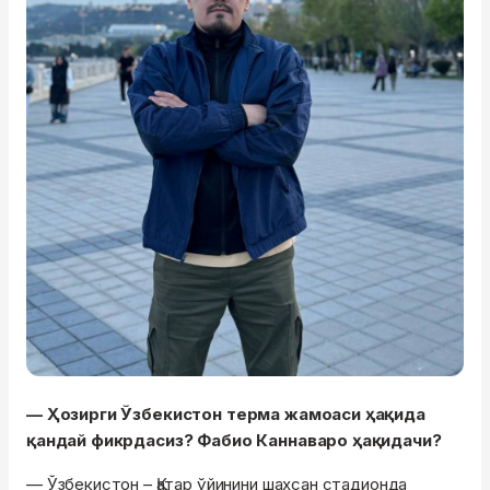
— Ҳозирги Ўзбекистон терма жамоаси ҳақида
қандай фикрдасиз? Фабио Каннаваро ҳақидачи?
— Ўзбекистон – Қатар ўйинини шахсан стадионда