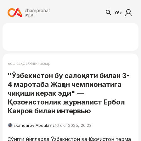
O'z
/
Бош саҳифа
Янгиликлар
"Ўзбекистон бу салоҳияти билан 3-
4 маротаба Жаҳон чемпионатига
чиқиши керак эди" —
Қозоғистонлик журналист Ербол
Каиров билан интервью
Iskandarov Abdulaziz
16 окт 2025, 20:23
Сўнгги йилларда Ўзбекистон ва Қозоғистон терма