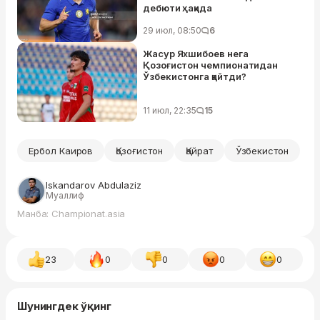
дебюти ҳақида
29 июл, 08:50
6
Жасур Яхшибоев нега
Қозоғистон чемпионатидан
Ўзбекистонга қайтди?
11 июл, 22:35
15
Ербол Каиров
Қозоғистон
Қайрат
Ўзбекистон
Iskandarov Abdulaziz
Муаллиф
Манба: Championat.asia
23
0
0
0
0
Шунингдек ўқинг