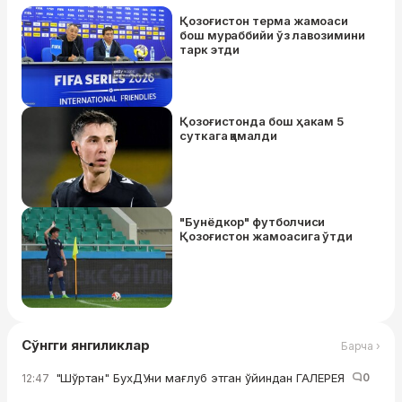
Қозоғистон терма жамоаси
бош мураббийи ўз лавозимини
тарк этди
Қозоғистонда бош ҳакам 5
суткага қамалди
"Бунёдкор" футболчиси
Қозоғистон жамоасига ўтди
Сўнгги янгиликлар
Барча ›
"Шўртан" БухДУни мағлуб этган ўйиндан ГАЛЕРЕЯ
0
12:47