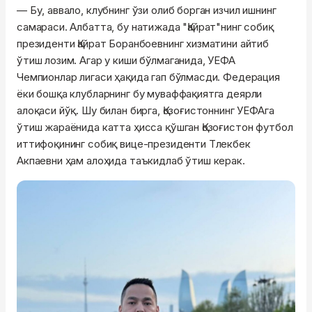
— Бу, аввало, клубнинг ўзи олиб борган изчил ишнинг
самараси. Албатта, бу натижада "Қайрат"нинг собиқ
президенти Қайрат Боранбоевнинг хизматини айтиб
ўтиш лозим. Агар у киши бўлмаганида, УЕФА
Чемпионлар лигаси ҳақида гап бўлмасди. Федерация
ёки бошқа клубларнинг бу муваффақиятга деярли
алоқаси йўқ. Шу билан бирга, Қозоғистоннинг УЕФАга
ўтиш жараёнида катта ҳисса қўшган Қозоғистон футбол
иттифоқининг собиқ вице-президенти Тлекбек
Акпаевни ҳам алоҳида таъкидлаб ўтиш керак.