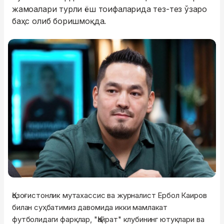
жамоалари турли ёш тоифаларида тез-тез ўзаро
баҳс олиб боришмоқда.
Қозоғистонлик мутахассис ва журналист Ербол Каиров
билан суҳбатимиз давомида икки мамлакат
футболидаги фарқлар, "Қайрат" клубининг ютуқлари ва