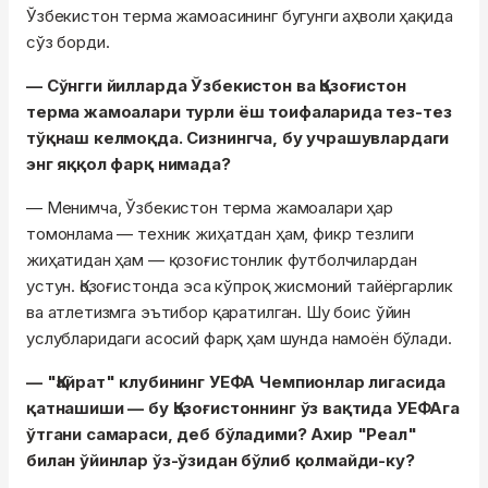
Ўзбекистон терма жамоасининг бугунги аҳволи ҳақида
сўз борди.
— Сўнгги йилларда Ўзбекистон ва Қозоғистон
терма жамоалари турли ёш тоифаларида тез-тез
тўқнаш келмоқда. Сизнингча, бу учрашувлардаги
энг яққол фарқ нимада?
— Менимча, Ўзбекистон терма жамоалари ҳар
томонлама — техник жиҳатдан ҳам, фикр тезлиги
жиҳатидан ҳам — қозоғистонлик футболчилардан
устун. Қозоғистонда эса кўпроқ жисмоний тайёргарлик
ва атлетизмга эътибор қаратилган. Шу боис ўйин
услубларидаги асосий фарқ ҳам шунда намоён бўлади.
— "Қайрат" клубининг УЕФА Чемпионлар лигасида
қатнашиши — бу Қозоғистоннинг ўз вақтида УЕФАга
ўтгани самараси, деб бўладими? Ахир "Реал"
билан ўйинлар ўз-ўзидан бўлиб қолмайди-ку?