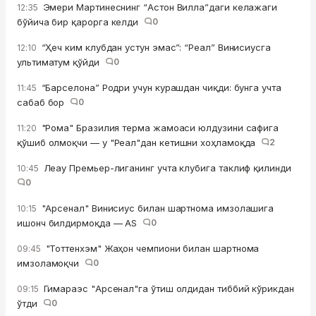
Эмери Мартинеснинг “Астон Вилла”даги келажаги
12:35
бўйича бир қарорга келди
0
“Ҳеч ким клубдан устун эмас”: “Реал” Винисиусга
12:10
ультиматум қўйди
0
“Барселона” Родри учун курашдан чиқди: бунга учта
11:45
сабаб бор
0
"Рома" Бразилия терма жамоаси юлдузини сафига
11:20
қўшиб олмоқчи — у "Реал"дан кетишни хоҳламоқда
2
Леау Премьер-лиганинг учта клубига таклиф қилинди
10:45
0
"Арсенал" Винисиус билан шартнома имзолашига
10:15
ишонч билдирмоқда — AS
0
"Тоттенхэм" Жаҳон чемпиони билан шартнома
09:45
имзоламоқчи
0
Гимараэс "Арсенал"га ўтиш олдидан тиббий кўрикдан
09:15
ўтди
0