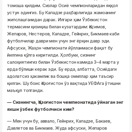
томоша қилдим. Сизлар Осиё чемпионларидан яққол
устун эдингиз. Бу Кападзе раҳбарлигида жамоанинг
жипслашганидан дарак. Илгари ҳам Ўзбекистон
термасини қизиқиш билан кузатардим: Қосимов,
Жепаров, Нестеров, Кападзе, Гейнрих, Бикмаев каби
футболчилар даври мен учун энг ёрқин давр эди.
Афсуски, Жаҳон чемпионати йўлланмаси фақат бу
йилгина қўлга киритилди. Ҳолбуки, сизнинг
салоҳиятингиз билан Ўзбекистон камида 3–4 марта у
ерда бўлиши керак эди. Бу ерда, албатта, Осиёдаги
адолатсиз ҳакамлик ва бошқа омиллар ҳам таъсир
қилган. Шу боис Қозоғистон ўз вақтида УЕФАга ўтишни
маъқул топганди.
— Сизнингча, Қозоғистон чемпионатида ўйнаган энг
яхши ўзбек футболчиси ким?
— Мен учун бу, аввало, Гейнрих, Кападзе, Бакаев,
Давлетов ва Бикмаев. Жуда афсуски, Жепаров