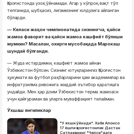
Қозоғистонда узоқ ўйнамади. Агар у кўпроқ вақт тўп
тепганида, шубҳасиз, лигамизнинг юлдузига айланган
бўларди.
— Келаси жаҳон чемпионатида сизнингча, қайси
жамоа фаворит ва қайси жамоа кашфиёт бўлиши
мумкин? Масалан, охирги мусобақада Марокаш
шундай бўлганди.
— Жуда истардимки, кашфиёт жамоа айнан
Ўзбекистон бўлсин. Сизнинг ютуқларингиз Қозоғистон
ҳукумати ва футбол раҳбарларини ҳам академиялар ва
инфратузилма ривожига жиддий эътибор қаратишга
ундайди. Мен ҳар доим Ўзбекистон терма жамоаси
учун қайғураман ва уларга муваффақият тилайман.
Ўхшаш янгиликлар
"У яхши ўйнади". Хаби Алонсо
17 ёшли қозоғистонлик Дастан
Сатпаевнинг "Челси"даги