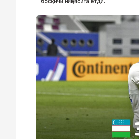
босқичи ниҳоясига етди.