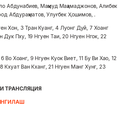
о Абдунабиев, Маҳмуд Маҳамаджонов, Алибек
од Абдураҳматов, Улуғбек Ҳошимов, .
уен Хон, 3 Тран Куанг, 4 Луонг Дуй, 7 Хоанг
ен Дук Пху, 19 Нгуен Таи, 20 Нгуен Нгок, 22
6 Во Хоанг, 9 Нгуен Куок Виет, 11 Бу Ви Хао, 12
18 Кхуат Ван Кханг, 21 Нгуен Манг Хунг, 23
И ТРАНСЛЯЦИЯ
ЯНГИЛАШ