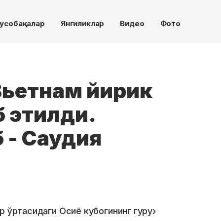
усобақалар
Янгиликлар
Видео
Фото
Вьетнам йирик
б этилди.
 - Саудия
р ўртасидаги Осиё кубогининг гуруҳ