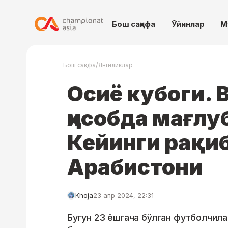
Бош саҳифа
Ўйинлар
М
/
Бош саҳифа
Янгиликлар
Осиё кубоги. 
ҳисобда мағлу
Кейинги рақиб
Арабистони
Khoja
23 апр 2024, 22:31
Бугун 23 ёшгача бўлган футболчила