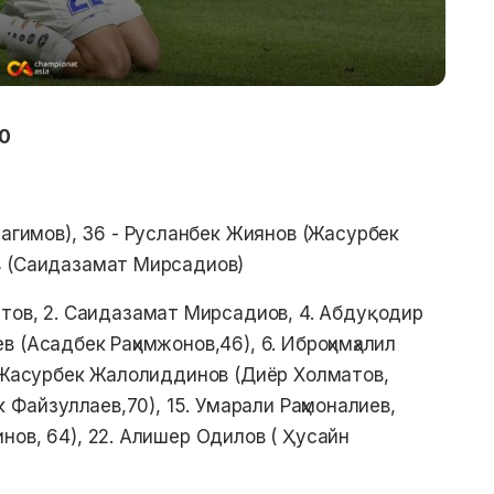
:0
агимов), 36 - Русланбек Жиянов (Жасурбек
в (Саидазамат Мирсадиов)
ъатов, 2. Саидазамат Мирсадиов, 4. Абдуқодир
 (Асадбек Раҳимжонов,46), 6. Иброҳимҳалил
. Жасурбек Жалолиддинов (Диёр Холматов,
к Файзуллаев,70), 15. Умарали Раҳмоналиев,
нов, 64), 22. Алишер Одилов ( Ҳусайн