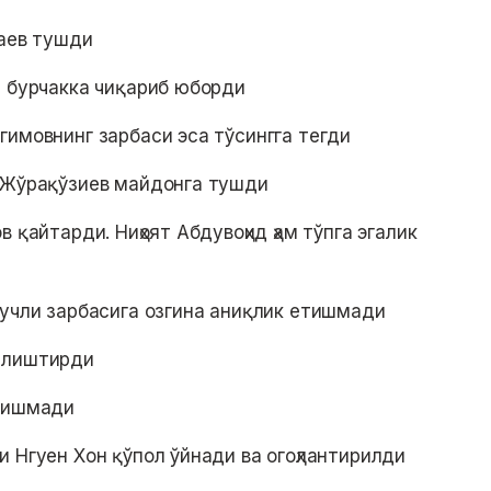
чаев тушди
 бурчакка чиқариб юборди
гимовнинг зарбаси эса тўсингга тегди
а Жўрақўзиев майдонга тушди
 қайтарди. Ниҳоят Абдувоҳид ҳам тўпга эгалик
кучли зарбасига озгина аниқлик етишмади
алиштирди
етишмади
ши Нгуен Хон қўпол ўйнади ва огоҳлантирилди