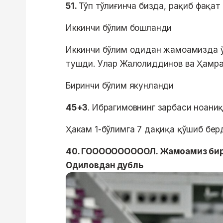
51.
Тўп тўлиғинча бизда, рақиб фақат
Иккинчи бўлим бошланди
Иккинчи бўлим одидан жамоамизда ў
тушди. Улар Жалолиддинов ва Ҳамр
Биринчи бўлим якунланди
45+3
. Ибрагимовнинг зарбаси ноани
Ҳакам 1-бўлимга 7 дақиқа қўшиб бер
40. ГООООООООООЛ. Жамоамиз бири
Одиловдан дубль