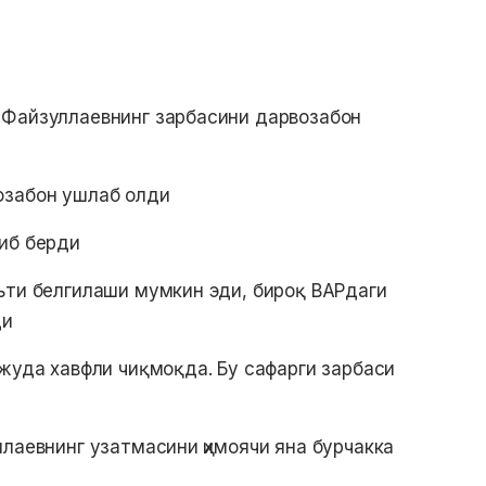
 Файзуллаевнинг зарбасини дарвозабон
озабон ушлаб олди
иб берди
ьти белгилаши мумкин эди, бироқ ВАРдаги
ди
жуда хавфли чиқмоқда. Бу сафарги зарбаси
ллаевнинг узатмасини ҳимоячи яна бурчакка