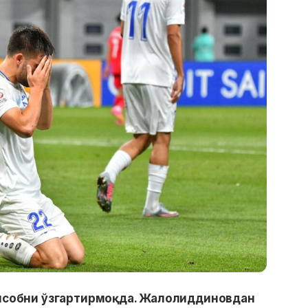
собни ўзгартирмоқда. Жалолиддиновдан