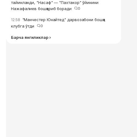
тайинланди, "Насаф" — "Пахтакор" ўйинини
Нажафалиев бошқариб боради
0
"Манчестер Юнайтед" дарвозабони бошқа
12:58
клубга ўтди
0
Барча янгиликлар ›