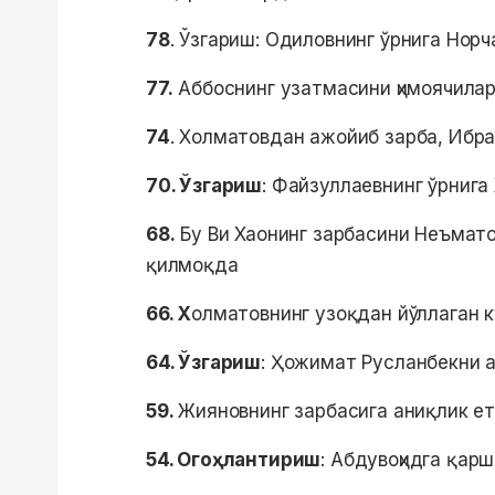
78
. Ўзгариш: Одиловнинг ўрнига Нор
77.
Аббоснинг узатмасини ҳимоячилар
74
. Холматовдан ажойиб зарба, Ибра
70. Ўзгариш
: Файзуллаевнинг ўрниг
68.
Бу Ви Хаонинг зарбасини Неъматов
қилмоқда
66. Х
олматовнинг узоқдан йўллаган 
64. Ўзгариш
: Ҳожимат Русланбекни 
59.
Жияновнинг зарбасига аниқлик 
54. Огоҳлантириш
: Абдувоҳидга қар