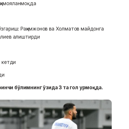
 ҳимояланмоқда
згариш: Раҳимжонов ва Холматов майдонга
алиев алиштирди
қ кетди
ди
нчи бўлимнинг ўзида 3 та гол урмоқда.