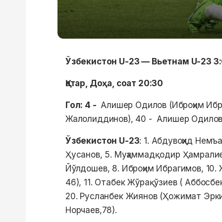
Ўзбекистон U-23 — Вьетнам U-23 3
Қатар, Доҳа, соат 20:30
Гол: 4 -
Алишер Одилов (Иброҳим Ибр
Жалолиддинов), 40 - Алишер Одило
Ўзбекистон U-23
: 1. Абдувоҳид Нем
Ҳусанов, 5. Муҳаммадқодир Ҳамралиев
Йўлдошев, 8. Иброҳим Ибрагимов, 10
46), 11. Отабек Жўрақўзиев ( Аббосбе
20. Русланбек Жиянов (Ҳожимат Эрки
Норчаев,78).