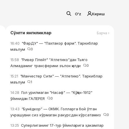
O'z
Кириш
Сўнгги янгиликлар
Барча ›
"ФарДУ" — "Пахтакор фарм". Таркиблар
16:40
маълум
0
"Ривер Плейт" "Атлетико"дан Тьяго
15:58
Алмаданинг трансферини эълон қилди
0
"Манчестер Сити" — "Атлетико". Таркиблар
15:21
маълум
1
Гол урилмаган "Насаф" — "Қўқон-1912"
14:28
ўйинидан ГАЛЕРЕЯ
0
“Бунёдкор” — ОКМК. Голларга бой ўтган
13:43
учрашувни сиз кўрмаган ракурсдан кўрсатамиз
0
Суперлиганинг 17-тур ўйинларига ҳакамлар
13:25