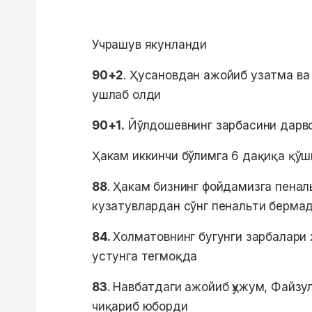
Учрашув якунланди
90+2
. Ҳусановдан ажойиб узатма ва
ушлаб олди
90+1.
Йўлдошевнинг зарбасини дарв
Ҳакам иккинчи бўлимга 6 дақиқа қўш
88
. Ҳакам бизнинг фойдамизга пенал
кузатувлардан сўнг пенальти берма
84.
Холматовнинг бугунги зарбалари 
устунга тегмоқда
83
. Навбатдаги ажойиб ҳужум, Файзу
чиқариб юборди