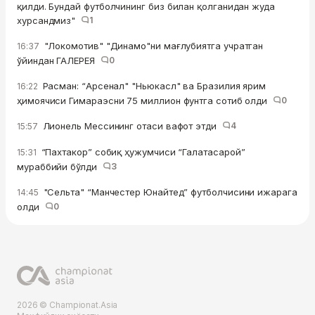
қилди. Бундай футболчининг биз билан қолганидан жуда
хурсандмиз"
1
"Локомотив" "Динамо"ни мағлубиятга учратган
16:37
ўйиндан ГАЛЕРЕЯ
0
Расман: “Арсенал" "Ньюкасл" ва Бразилия ярим
16:22
ҳимоячиси Гимараэсни 75 миллион фунтга сотиб олди
0
Лионель Мессининг отаси вафот этди
4
15:57
“Пахтакор” собиқ ҳужумчиси “Галатасарой”
15:31
мураббийи бўлди
3
"Сельта" “Манчестер Юнайтед” футболчисини ижарага
14:45
олди
0
2026 © Championat.Asia