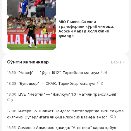
МЮ Льюис-Скелли
трансферини кўриб чиқмоқда.
Асосий мақсад Холл бўлиб
қолмоқда
Сўнгги янгиликлар
Барча ›
"Насаф" — "Қўқон-1912". Таркиблар маълум
4
18:59
"Бунёдкор" — ОКМК. Таркиблар маълум
2
18:38
LIVE. "Нефтчи" — "Қизилқум" 1:0 (матнли трансляция)
18:00
6
Интервью. Шавкат Саидов: "Металлург"да янги саҳифа
17:06
очяпмиз. Суперлигага чиқиш иложсиз вазифа эмас"
0
Симеоне Альварес ҳақида: "Атлетико" қарор қабул
16:55