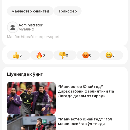
манчестер юнайтед
Трансфер
Administrator
Муаллиф
Манба: https://t.me/pervsport
5
0
0
0
0
Шунингдек ўқинг
“Манчестер Юнайтед”
дарвозабони фаолиятини Ла
Лигада давом эттиради
“Манчестер Юнайтед” “гол
машинаси”га кўз тикди