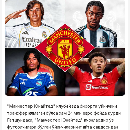
"Манчестер Юнайтед" клуби ёзда бирорта ўйинчини
трансфер қилмаган бўлса ҳам 24 млн евро фойда кўрди.
Гап шундаки, "Манчестер Юнайтед" қачонлардир ўз
футболчилари бўлган ўйинчиларнинг қайта савдосидан