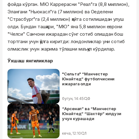
фойда кўрган. МЮ Каррерасни "Реал"га (8,8 миллион),
Элангани "Ньюкасл"га (7 миллион) ва Оеделени
"Страсбург"га (2,4 миллион) қайта сотилишидан улуш
олди. Бундан ташқари, "МЮ" яна 5,8 миллион еврони
"Челси" Санчони ижарадан сўнг сотиб олишдан бош
тортгани учун қўлга киритди: лондонликлар уни сотиб
олмаслик учун жарима тўлашни маъқул кўрдилар.
Ўхшаш янгиликлар
"Сельта" “Манчестер
Юнайтед” футболчисини
ижарага олди
бугун, 14:45
0
“Арсенал” ва “Манчестер
Юнайтед” “Шахтёр” юлдузи
учун курашади
кеча, 12:10
1