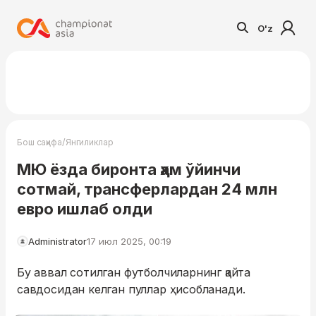
O'z
/
Бош саҳифа
Янгиликлар
МЮ ёзда биронта ҳам ўйинчи
сотмай, трансферлардан 24 млн
евро ишлаб олди
Administrator
17 июл 2025, 00:19
Бу аввал сотилган футболчиларнинг қайта
савдосидан келган пуллар ҳисобланади.