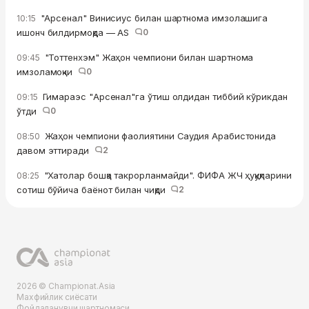
"Арсенал" Винисиус билан шартнома имзолашига
10:15
ишонч билдирмоқда — AS
0
"Тоттенхэм" Жаҳон чемпиони билан шартнома
09:45
имзоламоқчи
0
Гимараэс "Арсенал"га ўтиш олдидан тиббий кўрикдан
09:15
ўтди
0
Жаҳон чемпиони фаолиятини Саудия Арабистонида
08:50
давом эттиради
2
"Хатолар бошқа такрорланмайди". ФИФА ЖЧ ҳуқуқларини
08:25
сотиш бўйича баёнот билан чиқди
2
2026 © Championat.Asia
Махфийлик сиёсати
Фойдаланувчи шартномаси