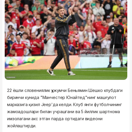
22 ёшли словениялик ҳужумчи Беньямин Шешко клубдаги
биринчи кунида "Манчестер Юнайтед"нинг машғулот
марказига қизил Jeep'да келди. Клуб янги футболчининг
жамоадошлари билан учрашгани ва 5 йиллик шартнома
имзолагани акс этган парда ортидаги видеони
жойлаштирди.