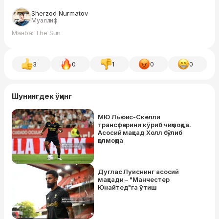
Sherzod Nurmatov
Муаллиф
Манба: The Sun
3
0
1
0
0
Шунингдек ўқинг
МЮ Льюис-Скелли
трансферини кўриб чиқмоқда.
Асосий мақсад Холл бўлиб
қолмоқда
Дуглас Луиснинг асосий
мақсади – "Манчестер
Юнайтед"га ўтиш