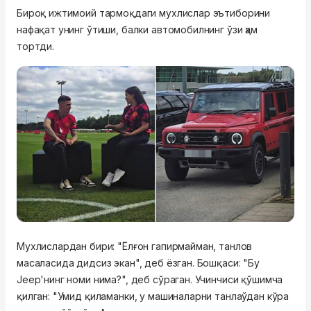
Бироқ ижтимоий тармоқдаги мухлислар эътиборини
нафақат унинг ўтиши, балки автомобилнинг ўзи ҳам
тортди.
Мухлислардан бири: "Ёлғон гапирмайман, танлов
масаласида дидсиз экан", деб ёзган. Бошқаси: "Бу
Jeep'нинг номи нима?", деб сўраган. Учинчиси қўшимча
қилган: "Умид қиламанки, у машиналарни танлаўдан кўра