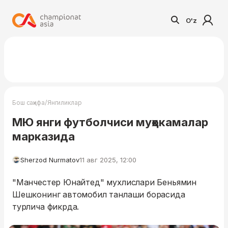
O'z
/
Бош саҳифа
Янгиликлар
МЮ янги футболчиси муҳокамалар
марказида
Sherzod Nurmatov
11 авг 2025, 12:00
"Манчестер Юнайтед" мухлислари Беньямин
Шешконинг автомобил танлаши борасида
турлича фикрда.