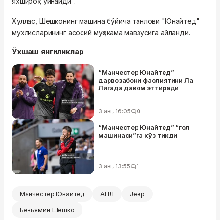
яхшироқ ўйнайди".
Хуллас, Шешконинг машина бўйича танлови "Юнайтед"
мухлисларининг асосий муҳокама мавзусига айланди.
Ўхшаш янгиликлар
“Манчестер Юнайтед”
дарвозабони фаолиятини Ла
Лигада давом эттиради
3 авг, 16:05
0
“Манчестер Юнайтед” “гол
машинаси”га кўз тикди
3 авг, 13:55
1
Манчестер Юнайтед
АПЛ
Jeep
Беньямин Шешко