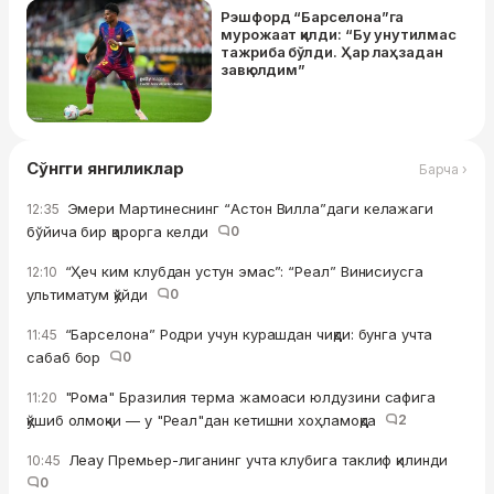
Рэшфорд “Барселона”га
мурожаат қилди: “Бу унутилмас
тажриба бўлди. Ҳар лаҳзадан
завқ олдим”
Сўнгги янгиликлар
Барча ›
Эмери Мартинеснинг “Астон Вилла”даги келажаги
12:35
бўйича бир қарорга келди
0
“Ҳеч ким клубдан устун эмас”: “Реал” Винисиусга
12:10
ультиматум қўйди
0
“Барселона” Родри учун курашдан чиқди: бунга учта
11:45
сабаб бор
0
"Рома" Бразилия терма жамоаси юлдузини сафига
11:20
қўшиб олмоқчи — у "Реал"дан кетишни хоҳламоқда
2
Леау Премьер-лиганинг учта клубига таклиф қилинди
10:45
0