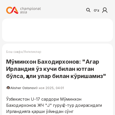
O'z
/
Бош саҳифа
Янгиликлар
Мўминхон Баходирхонов: "Агар
Ирландия ўз кучи билан ютган
бўлса, ҳали улар билан кўришамиз"
Alisher Ostonov
9 ноя 2025, 04:01
Ўзбекистон U-17 сардори Мўминхон
Баходирхонов ЖЧ "J" гуруҳ 2-тур доирасидаги
Ирландияга қарши ўйиндан сўнг