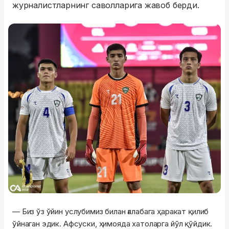
журналистларнинг саволларига жавоб берди.
— Биз ўз ўйин услубимиз билан ғалабага ҳаракат қилиб
ўйнаган эдик. Афсуски, ҳимояда хатоларга йўл қўйдик.