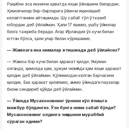
Рақибни эса иккинчи қаватда яхши ўйнашини билардик.
Ҳимоячилар бир-бирларига ўйинчи яқинлашиб
келаётганини айтишмади. Шу сабаб тўп ўтказиб
юбордик деб ўйлайман. Ҳали 17 ёшмиз, ушбу ўйинлар
бизга тажриба беради. Агар Ирландия ўз кучи билан
ютган бўлса, ҳали улар билан кўришамиз.
— Жамоага яна нималар етишмади деб ўйлайсиз?
— Жамоа бор кучи билан ҳаракат қилди. Умуман
олганда, ҳимояда ҳам, ҳужум чизиғида ҳам яхши ҳаракат
қилдик деб ўйлайман. Қўлимиздан келган барчасини
қилдик. Биз ҳаракат қиляпмиз, аммо ўйиндаги паузалар
бизни синдириб қўйди деб ўйлайман.
— Ўйинда Мусахоновнинг ўрнини кўп ёпишга
мажбур бўлдингиз. Ўзи бунга нима сабаб бўлди?
Мусахоновнинг олдинга чиқишини мураббий
сўраган эдими?