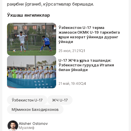
рақибни ўрганиб, кўрсатмалар беришади.
Ўхшаш янгиликлар
Ўзбекистон U-17 терма
жамоаси ОКМК U-19 таркибига
қарши назорат ўйинида дуранг
ўйнади
25 июл, 21:21
1
U-17 ЖЧга қуръа ташланди:
Ўзбекистон гуруҳда Италия
билан ўйнайди
21 май, 19:40
4
Ўзбекистон U-17
ЖЧ U-17
Мўминхон Баходирхонов
Alisher Ostonov
Муаллиф