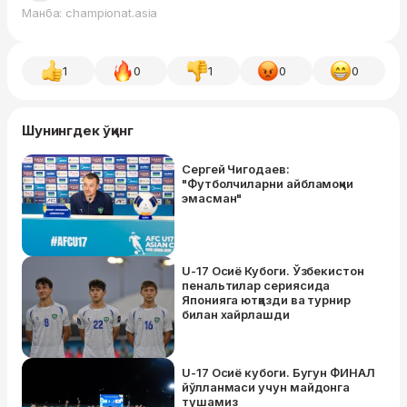
Манба: championat.asia
1
0
1
0
0
Шунингдек ўқинг
Сергей Чигодаев:
"Футболчиларни айбламоқчи
эмасман"
U-17 Осиё Кубоги. Ўзбекистон
пенальтилар сериясида
Японияга ютқазди ва турнир
билан хайрлашди
U-17 Осиё кубоги. Бугун ФИНАЛ
йўлланмаси учун майдонга
тушамиз