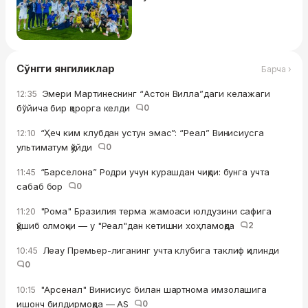
Сўнгги янгиликлар
Барча ›
Эмери Мартинеснинг “Астон Вилла”даги келажаги
12:35
бўйича бир қарорга келди
0
“Ҳеч ким клубдан устун эмас”: “Реал” Винисиусга
12:10
ультиматум қўйди
0
“Барселона” Родри учун курашдан чиқди: бунга учта
11:45
сабаб бор
0
"Рома" Бразилия терма жамоаси юлдузини сафига
11:20
қўшиб олмоқчи — у "Реал"дан кетишни хоҳламоқда
2
Леау Премьер-лиганинг учта клубига таклиф қилинди
10:45
0
"Арсенал" Винисиус билан шартнома имзолашига
10:15
ишонч билдирмоқда — AS
0