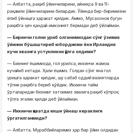
— Албатта, рақиб ўйинчиларини, айниқса 9 ва 11-
рақамли ўйинчиларини билардик. Ўйинда бир-биримизни
ёпиб ўйнашга ҳаракат қилдик. Аммо, Мусахонов бугун
рақибга ҳеч қандай имконият бермади деб ўйлайман.
— Биринчи голни уриб олганимиздан сўнг ўзимиз
ўйинни бўшаштириб юбордикми ёки Ирландия
кучи эвазига устунликни қўлга олдими?
— Бизнинг ёшимизда, гол урилса, иккинчи жамоа
кучайиб кетади. Ҳали ёшмиз. Голдан сўнг яна гол
уришга ҳаракат қилдик, шу сабаб оддий вазиятларда
тўпни рақибга бериб қўйдик. Иккинчи тайм
ўрталаридан бизнинг хатоимиз эвазига рақиб кўпроқ
тўпга эгалик қилди деб ўйлайман.
— Иккинчи қаватда яхши ўйнаш кераклиги
ўргатилганмиди?
— Албатта. Мураббийларимиз ҳар бир ўйин олдидан