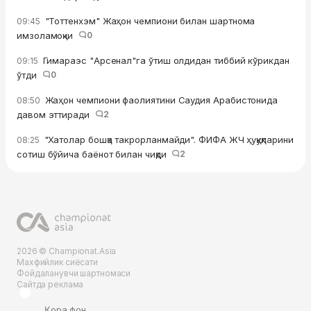
"Тоттенхэм" Жаҳон чемпиони билан шартнома
09:45
имзоламоқчи
0
Гимараэс "Арсенал"га ўтиш олдидан тиббий кўрикдан
09:15
ўтди
0
Жаҳон чемпиони фаолиятини Саудия Арабистонида
08:50
давом эттиради
2
"Хатолар бошқа такрорланмайди". ФИФА ЖЧ ҳуқуқларини
08:25
сотиш бўйича баёнот билан чиқди
2
2026 © Championat.Asia
Махфийлик сиёсати
Фойдаланувчи шартномаси
Сайтда реклама
Қора фон