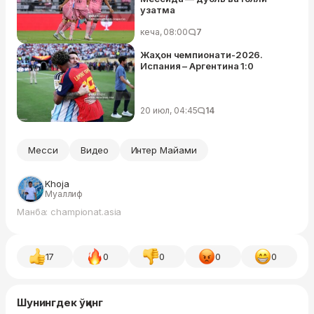
узатма
кеча, 08:00
7
Жаҳон чемпионати-2026.
Испания – Аргентина 1:0
20 июл, 04:45
14
Месси
Видео
Интер Майами
Khoja
Муаллиф
Манба: championat.asia
17
0
0
0
0
Шунингдек ўқинг