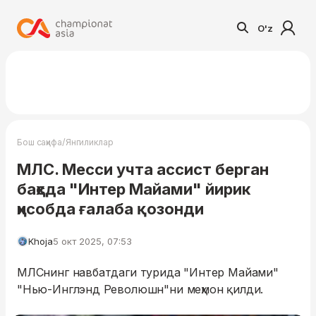
O'z
/
Бош саҳифа
Янгиликлар
МЛС. Месси учта ассист берган
баҳсда "Интер Майами" йирик
ҳисобда ғалаба қозонди
Khoja
5 окт 2025, 07:53
МЛСнинг навбатдаги турида "Интер Майами"
"Нью-Инглэнд Революшн"ни меҳмон қилди.