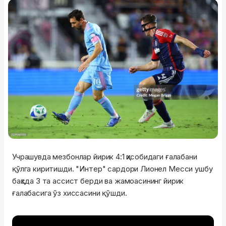
Учрашувда мезбонлар йирик 4:1 ҳисобидаги ғалабани
қўлга киритишди. "Интер" сардори Лионел Месси ушбу
баҳсда 3 та ассист берди ва жамоасининг йирик
ғалабасига ўз хиссасини қўшди.