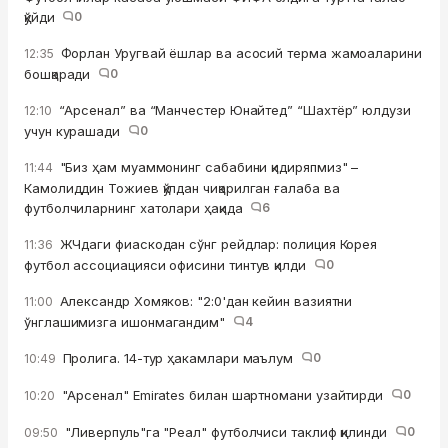
қўйди
0
Форлан Уругвай ёшлар ва асосий терма жамоаларини
12:35
бошқаради
0
“Арсенал” ва “Манчестер Юнайтед” “Шахтёр” юлдузи
12:10
учун курашади
0
"Биз ҳам муаммонинг сабабини қидиряпмиз" –
11:44
Камолиддин Тожиев қўлдан чиқарилган ғалаба ва
футболчиларнинг хатолари ҳақида
6
ЖЧдаги фиаскодан сўнг рейдлар: полиция Корея
11:36
футбол ассоциацияси офисини тинтув қилди
0
Александр Хомяков: "2:0'дан кейин вазиятни
11:00
ўнглашимизга ишонмагандим"
4
Пролига. 14-тур ҳакамлари маълум
0
10:49
"Арсенал" Emirates билан шартномани узайтирди
0
10:20
"Ливерпуль"га "Реал" футболчиси таклиф қилинди
0
09:50