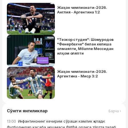
Жаҳон чемпионати-2026.
Англия - Аргентина 1:2
"Тезкор студия": Шомуродов
"Фенербахче" билан келиша
олмаяпти, Мбаппе Мессидан
илҳом оляпти
Жаҳон чемпионати-2026.
Аргентина - Миср 3:2
Сўнгги янгиликлар
Барча ›
Инфантинонинг кечирим сўраши камлик қилади:
13:00
Футболчилар касаба уюшмаси ФИФА олдига тўртта талаб