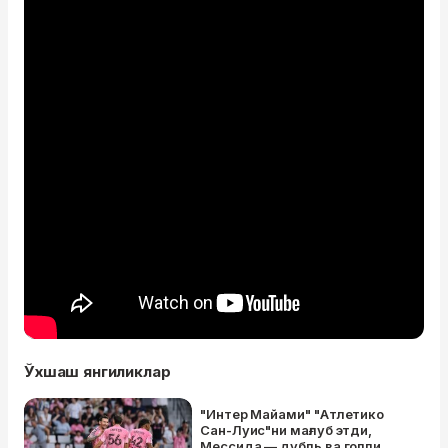
Ўхшаш янгиликлар
"Интер Майами" "Атлетико
Сан-Луис"ни мағлуб этди,
Мессида — дубль ва голли