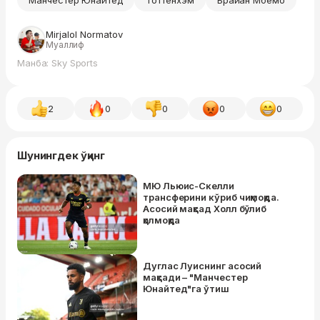
Mirjalol Normatov
Муаллиф
Манба: Sky Sports
2
0
0
0
0
Шунингдек ўқинг
МЮ Льюис-Скелли
трансферини кўриб чиқмоқда.
Асосий мақсад Холл бўлиб
қолмоқда
Дуглас Луиснинг асосий
мақсади – "Манчестер
Юнайтед"га ўтиш