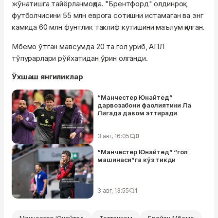
жўнатишга тайёрланмоқда. "Брентфорд" олдинроқ
футболчисини 55 млн еврога сотишни истамаган ва энг
камида 60 млн фунтлик таклиф кутишини маълум қилган.
Мбемо ўтган мавсумда 20 та гол уриб, АПЛ
тўпурарлари рўйхатидан ўрин олганди.
Ўхшаш янгиликлар
“Манчестер Юнайтед”
дарвозабони фаолиятини Ла
Лигада давом эттиради
3 авг, 16:05
0
“Манчестер Юнайтед” “гол
машинаси”га кўз тикди
3 авг, 13:55
1
Манчестер Юнайтед
Тоттенхэм
Брайан Мбемо