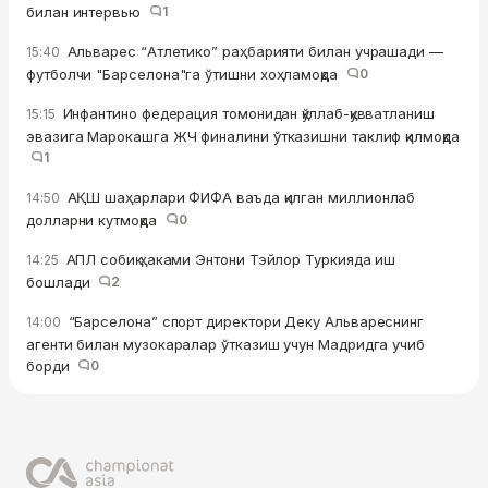
билан интервью
1
Альварес “Атлетико” раҳбарияти билан учрашади —
15:40
футболчи "Барселона"га ўтишни хоҳламоқда
0
Инфантино федерация томонидан қўллаб-қувватланиш
15:15
эвазига Марокашга ЖЧ финалини ўтказишни таклиф қилмоқда
1
АҚШ шаҳарлари ФИФА ваъда қилган миллионлаб
14:50
долларни кутмоқда
0
АПЛ собиқ ҳаками Энтони Тэйлор Туркияда иш
14:25
бошлади
2
“Барселона” спорт директори Деку Альвареснинг
14:00
агенти билан музокаралар ўтказиш учун Мадридга учиб
борди
0