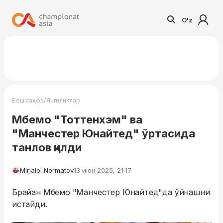
O'z
/
Бош саҳифа
Янгиликлар
Мбемо "Тоттенхэм" ва
"Манчестер Юнайтед" ўртасида
танлов қилди
Mirjalol Normatov
13 июн 2025, 21:17
Брайан Мбемо "Манчестер Юнайтед"да ўйнашни
истайди.