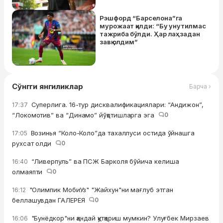
Рэшфорд “Барселона”га
мурожаат қилди: “Бу унутилмас
тажриба бўлди. Ҳар лаҳзадан
завқ олдим”
Сўнгги янгиликлар
Барча ›
Суперлига. 16-тур дисквалификациялари: “Андижон”,
17:37
“Локомотив” ва “Динамо” йўқотишларга эга
0
Возинья “Коло-Коло”да тахаллуси остида ўйнашга
17:05
рухсат олди
0
“Ливерпуль” ва ПСЖ Барколя бўйича келиша
16:40
олмаяпти
0
"Олимпик МобиУз" "Жайхун"ни мағлуб этган
16:12
беллашувдан ГАЛЕРЕЯ
0
"Бунёдкор"ни қандай қутқариш мумкин? Улуғбек Мирзаев
16:06