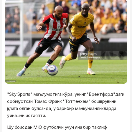
"Sky Sports" маълумотига кўра, унинг "Брентфорд"даги
собиқ устози Томас Франк "Тоттенхэм" бошқарувини
қўлига олган бўлса-да, у барибир манкунианликларда
ўйнашни истаяпти.
Шу боисдан МЮ футболчи учун яна бир таклиф