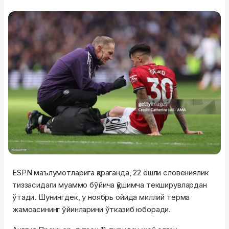
ESPN маълумотларига қараганда, 22 ёшли словениялик
тиззасидаги муаммо бўйича қўшимча текширувлардан
ўтади. Шунингдек, у ноябрь ойида миллий терма
жамоасининг ўйинларини ўтказиб юборади.