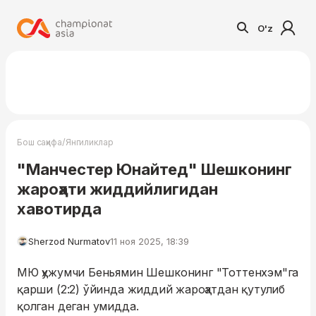
O'z
/
Бош саҳифа
Янгиликлар
"Манчестер Юнайтед" Шешконинг
жароҳати жиддийлигидан
хавотирда
Sherzod Nurmatov
11 ноя 2025, 18:39
МЮ ҳужумчи Беньямин Шешконинг "Тоттенхэм"га
қарши (2:2) ўйинда жиддий жароҳатдан қутулиб
қолган деган умидда.