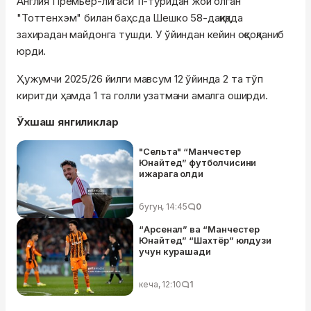
Англия Премьер-лигаси 11-туридан жой олган
"Тоттенхэм" билан баҳсда Шешко 58-дақиқада
захирадан майдонга тушди. У ўйиндан кейин оқсоқланиб
юрди.
Ҳужумчи 2025/26 йилги мавсум 12 ўйинда 2 та тўп
киритди ҳамда 1 та голли узатмани амалга оширди.
Ўхшаш янгиликлар
"Сельта" “Манчестер
Юнайтед” футболчисини
ижарага олди
бугун, 14:45
0
“Арсенал” ва “Манчестер
Юнайтед” “Шахтёр” юлдузи
учун курашади
кеча, 12:10
1