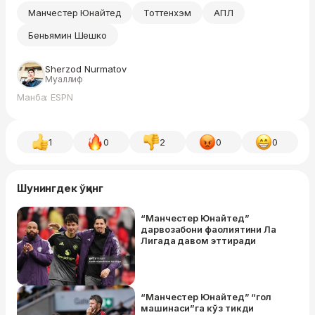
Манчестер Юнайтед
Тоттенхэм
АПЛ
Беньямин Шешко
Sherzod Nurmatov
Муаллиф
Манба: ESPN
1
0
2
0
0
Шунингдек ўқинг
“Манчестер Юнайтед”
дарвозабони фаолиятини Ла
Лигада давом эттиради
“Манчестер Юнайтед” “гол
машинаси”га кўз тикди