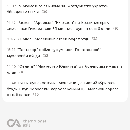
"Локомотив" "Динамо"ни мағлубиятга учратган
16:37
ўйиндан ГАЛЕРЕЯ
0
Расман: “Арсенал" "Ньюкасл" ва Бразилия ярим
16:22
ҳимоячиси Гимараэсни 75 миллион фунтга сотиб олди
0
Лионель Мессининг отаси вафот этди
3
15:57
“Пахтакор” собиқ ҳужумчиси “Галатасарой”
15:31
мураббийи бўлди
3
"Сельта" “Манчестер Юнайтед” футболчисини ижарага
14:45
олди
0
Рульи душанба куни "Ман Сити"да тиббий кўрикдан
13:48
ўтади. Клуб "Марсель” дарвозабонини 3,5 миллион еврога
сотиб олади
0