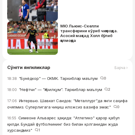
МЮ Льюис-Скелли
трансферини кўриб чиқмоқда.
Асосий мақсад Холл бўлиб
қолмоқда
Сўнгги янгиликлар
Барча ›
"Бунёдкор" — ОКМК. Таркиблар маълум
0
18:38
"Нефтчи" — "Қизилқум". Таркиблар маълум
2
18:00
Интервью. Шавкат Саидов: "Металлург"да янги саҳифа
17:06
очяпмиз. Суперлигага чиқиш иложсиз вазифа эмас"
0
Симеоне Альварес ҳақида: "Атлетико" қарор қабул
16:55
қилди. Бундай футболчининг биз билан қолганидан жуда
хурсандмиз"
1