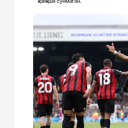
қизиқиши сўнмаган.