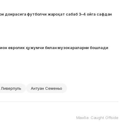
ари доирасига футболчи жароҳат сабаб 3–4 ойга сафдан
лион евролик ҳужумчи билан музокараларни бошлади
Ливерпуль
Антуан Семеньо
Манба: Caught Offside