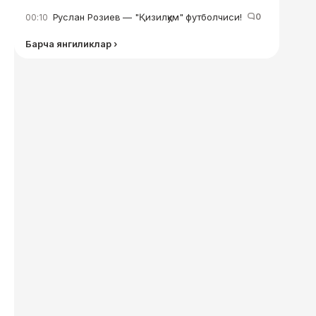
Руслан Розиев — "Қизилқум" футболчиси!
0
00:10
Барча янгиликлар ›