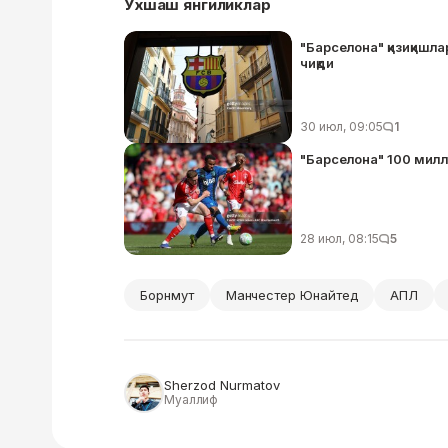
Ўхшаш янгиликлар
"Барселона" қизиқишл
чиқди
30 июл, 09:05
1
"Барселона" 100 мил
28 июл, 08:15
5
Борнмут
Манчестер Юнайтед
АПЛ
Sherzod Nurmatov
Муаллиф