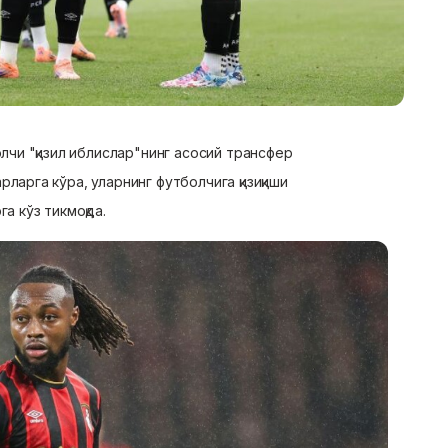
олчи "қизил иблислар"нинг асосий трансфер
рларга кўра, уларнинг футболчига қизиқиши
га кўз тикмоқда.