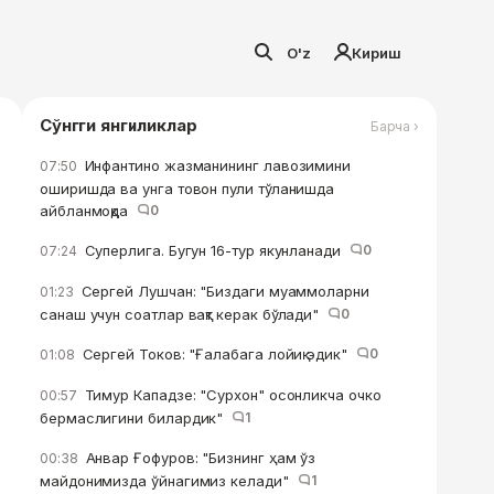
O'z
Кириш
Сўнгги янгиликлар
Барча ›
Инфантино жазманининг лавозимини
07:50
оширишда ва унга товон пули тўланишда
айбланмоқда
0
Суперлига. Бугун 16-тур якунланади
0
07:24
Сергей Лушчан: "Биздаги муаммоларни
01:23
санаш учун соатлар вақт керак бўлади"
0
Сергей Токов: "Ғалабага лойиқ эдик"
0
01:08
Тимур Кападзе: "Сурхон" осонликча очко
00:57
бермаслигини билардик"
1
Анвар Ғофуров: "Бизнинг ҳам ўз
00:38
майдонимизда ўйнагимиз келади"
1