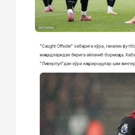
"Caught Offside" хабарига кўра, ганалик футб
мақсадларидан бирига айланиб бормоқда. Хаба
"Ливерпул"дан кўра юқорироқ, улар ҳам вингер