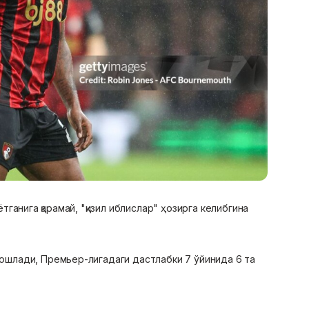
ганига қарамай, "қизил иблислар" ҳозирга келибгина
шлади, Премьер-лигадаги дастлабки 7 ўйинида 6 та