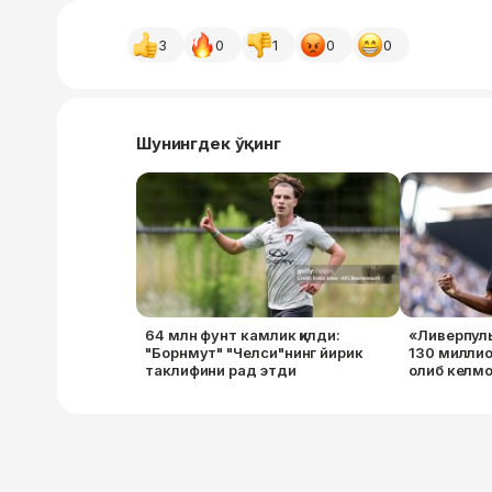
3
0
1
0
0
Шунингдек ўқинг
64 млн фунт камлик қилди:
«Ливерпуль
"Борнмут" "Челси"нинг йирик
130 миллио
таклифини рад этди
олиб келмо