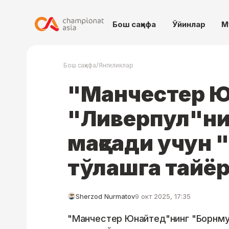
Бош саҳифа
Ўйинлар
М
/
Бош саҳифа
Янгиликлар
"Манчестер 
"Ливерпул"ни
мақсади учун 
тўлашга тайё
Sherzod Nurmatov
9 окт 2025, 17:35
"Манчестер Юнайтед"нинг "Борнму