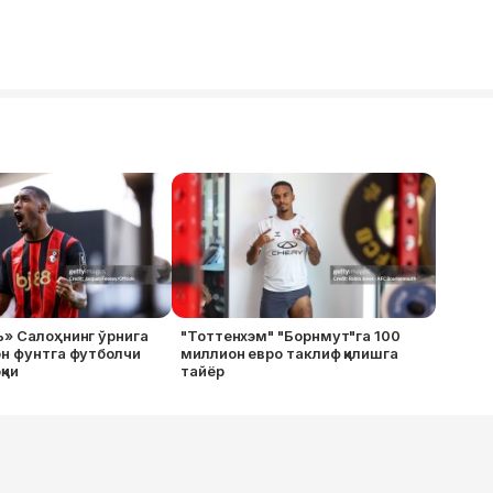
» Салоҳнинг ўрнига
"Тоттенхэм" "Борнмут"га 100
н фунтга футболчи
миллион евро таклиф қилишга
қчи
тайёр