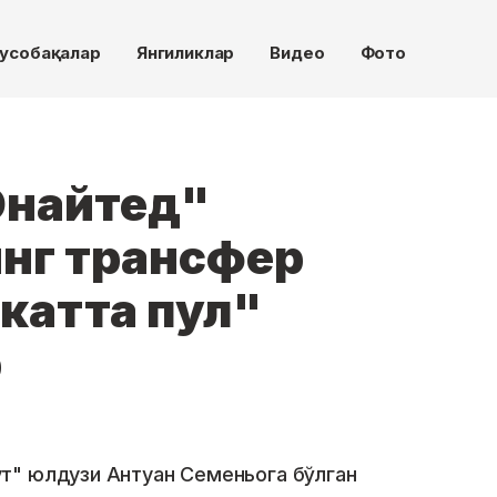
усобақалар
Янгиликлар
Видео
Фото
Юнайтед"
нг трансфер
"катта пул"
р
т" юлдузи Антуан Семеньога бўлган