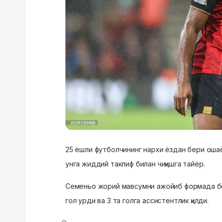
25 ёшли футболчининг нархи ёздан бери ошаёт
унга жиддий таклиф билан чиқишга тайёр.
Семеньо
жорий мавсумни ажойиб формада бо
гол урди ва 3 та голга ассистентлик қилди.