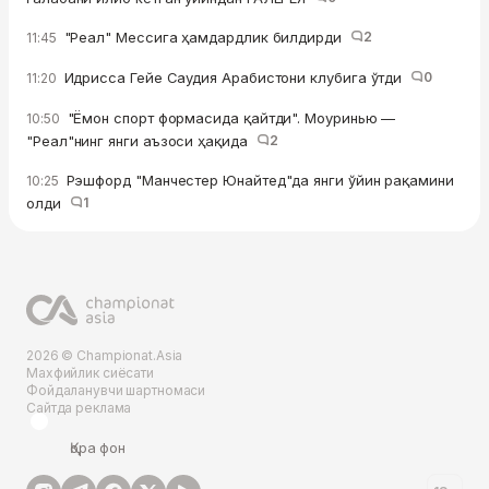
"Реал" Мессига ҳамдардлик билдирди
2
11:45
Идрисса Гейе Саудия Арабистони клубига ўтди
0
11:20
"Ёмон спорт формасида қайтди". Моуринью —
10:50
"Реал"нинг янги аъзоси ҳақида
2
Рэшфорд "Манчестер Юнайтед"да янги ўйин рақамини
10:25
олди
1
2026 © Championat.Asia
Махфийлик сиёсати
Фойдаланувчи шартномаси
Сайтда реклама
Қора фон