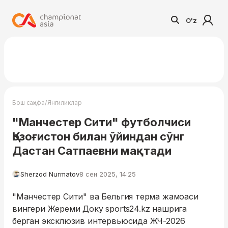
O'z
/
Бош саҳифа
Янгиликлар
"Манчестер Сити" футболчиси
Қозоғистон билан ўйиндан сўнг
Дастан Сатпаевни мақтади
Sherzod Nurmatov
8 сен 2025, 14:25
"Манчестер Сити" ва Бельгия терма жамоаси
вингери Жереми Доку sports24.kz нашрига
берган эксклюзив интервьюсида ЖЧ-2026