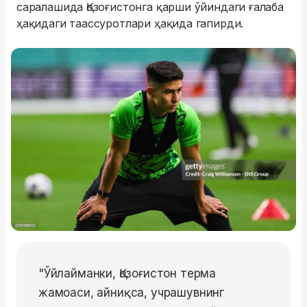
саралашида Қозоғистонга қарши ўйиндаги ғалаба
ҳақидаги таассуротлари ҳақида гапирди.
"Ўйлайманки, Қозоғистон терма
жамоаси, айниқса, учрашувнинг