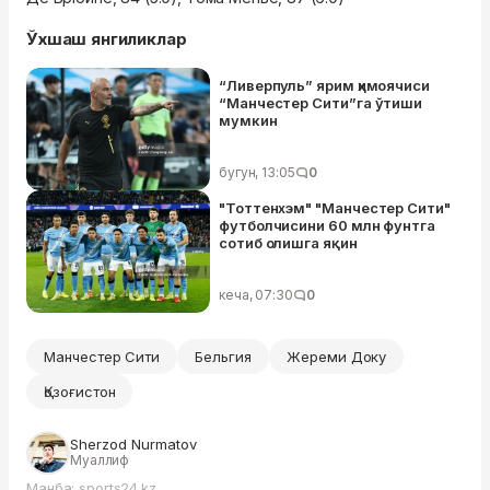
Ўхшаш янгиликлар
“Ливерпуль” ярим ҳимоячиси
“Манчестер Сити”га ўтиши
мумкин
бугун, 13:05
0
"Тоттенхэм" "Манчестер Сити"
футболчисини 60 млн фунтга
сотиб олишга яқин
кеча, 07:30
0
Манчестер Сити
Бельгия
Жереми Доку
Қозоғистон
Sherzod Nurmatov
Муаллиф
Манба: sports24.kz