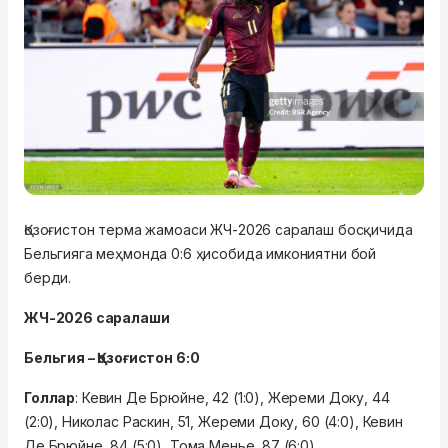
Қозоғистон терма жамоаси ЖЧ-2026 саралаш босқичида
Бельгияга меҳмонда 0:6 ҳисобида имкониятни бой
берди.
ЖЧ-2026 саралаши
Бельгия – Қозоғистон 6:0
Голлар
: Кевин Де Брюйне, 42 (1:0), Жереми Доку, 44
(2:0), Николас Раскин, 51, Жереми Доку, 60 (4:0), Кевин
Де Брюйне, 84 (5:0), Тома Менье, 87 (6:0)