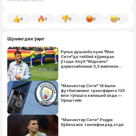
4
0
0
0
0
Шунингдек ўқинг
Рульи душанба куни "Ман
Сити"да тиббий кўрикдан
ўтади. Клуб "Марсель”
дарвозабонини 3,5 миллион
еврога сотиб олади
"Манчестер Сити" 18 ёшли
футболчининг трансферига 135
млн тўлашга келишиб олди —
Орнштейн
“Манчестер Сити” Родри
бўйича илк таклифни рад этди