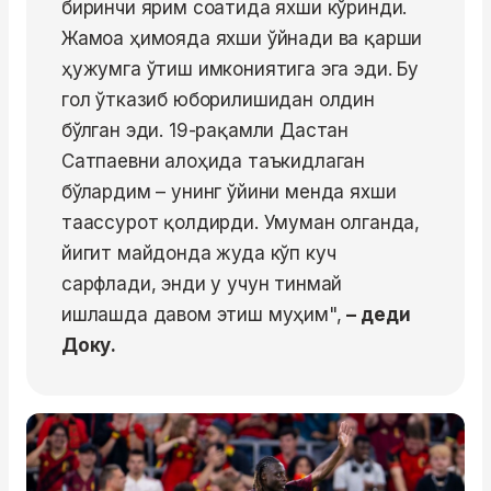
биринчи ярим соатида яхши кўринди.
Жамоа ҳимояда яхши ўйнади ва қарши
ҳужумга ўтиш имкониятига эга эди. Бу
гол ўтказиб юборилишидан олдин
бўлган эди. 19-рақамли Дастан
Сатпаевни алоҳида таъкидлаган
бўлардим – унинг ўйини менда яхши
таассурот қолдирди. Умуман олганда,
йигит майдонда жуда кўп куч
сарфлади, энди у учун тинмай
ишлашда давом этиш муҳим",
– деди
Доку.