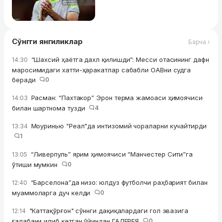
Сўнгги янгиликлар
Барча ›
“Шахсий ҳаётга дахл қилишди”: Месси отасининг дафн
14:30
маросимидаги хатти-ҳаракатлар сабабли ОАВни судга
беради
0
Расман: “Пахтакор” Эрон терма жамоаси ҳимоячиси
14:03
билан шартнома тузди
4
Моуринью "Реал"да интизомий чораларни кучайтирди
13:34
1
“Ливерпуль” ярим ҳимоячиси “Манчестер Сити”га
13:05
ўтиши мумкин
0
“Барселона”да низо: юлдуз футболчи раҳбарият билан
12:40
муаммоларга дуч келди
0
"Каттақўрғон" сўннги дақиқалардаги гол эвазига
12:14
ғалабани илиб кетган ўйиндан ГАЛЕРЕЯ
0