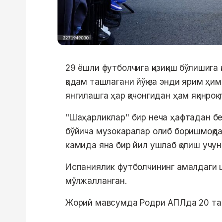
29 ёшли футболчига қизиқиш бўлишига 
қадам ташлагани йўқ ва энди ярим ҳи
янгилашга ҳар қачонгидан ҳам яқинроқ 
"Шаҳарликлар" бир неча ҳафтадан б
бўйича музокаралар олиб боришмоқда
камида яна бир йил ушлаб қолиш учу
Испаниялик футболчининг амалдаги ш
мўлжалланган.
Жорий мавсумда Родри АПЛда 20 та ў