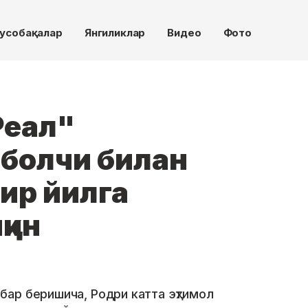
усобақалар
Янгиликлар
Видео
Фото
Реал"
утболчи билан
ир йилга
қин
ар беришича, Родри катта эҳтимол