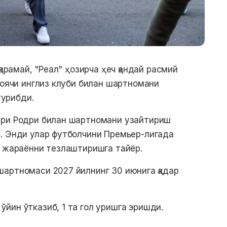
қарамай, "Реал" ҳозирча ҳеч қандай расмий
моячи инглиз клуби билан шартномани
турибди.
ери Родри билан шартномани узайтириш
. Энди улар футболчини Премьер-лигада
н жараённи тезлаштиришга тайёр.
артномаси 2027 йилнинг 30 июнига қадар
йин ўтказиб, 1 та гол уришга эришди.