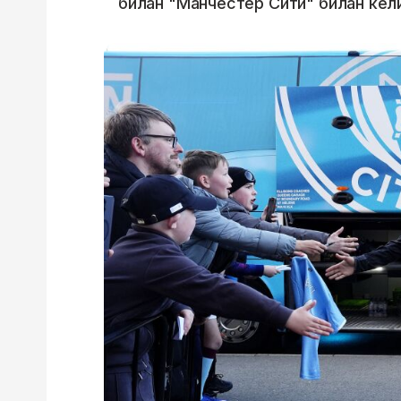
билан "Манчестер Сити" билан кел