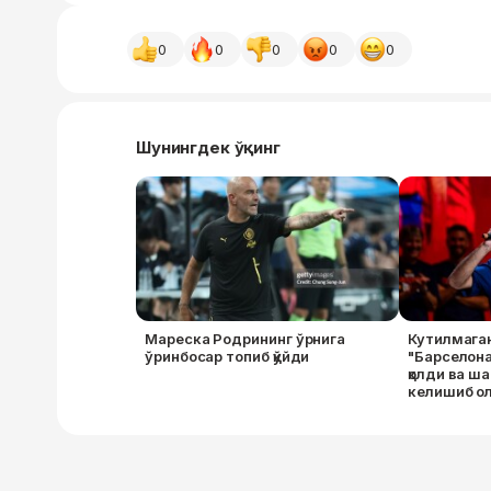
0
0
0
0
0
Шунингдек ўқинг
Мареска Родрининг ўрнига
Кутилмага
ўринбосар топиб қўйди
"Барселона
қолди ва ш
келишиб о