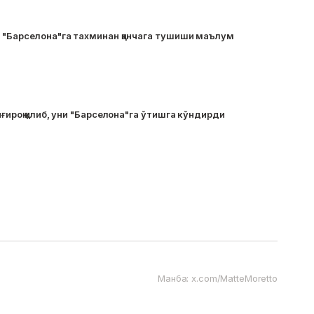
 "Барселона"га тахминан қанчага тушиши маълум
ғироқ қилиб, уни "Барселона"га ўтишга кўндирди
Манба: x.com/MatteMoretto