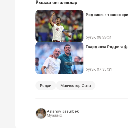
Ўхшаш янгиликлар
Родрининг трансфери
бугун, 08:55
1
Гвардиола Родрига қўн
бугун, 07:35
1
Родри
Манчестер Сити
Aslanov Jasurbek
Муаллиф