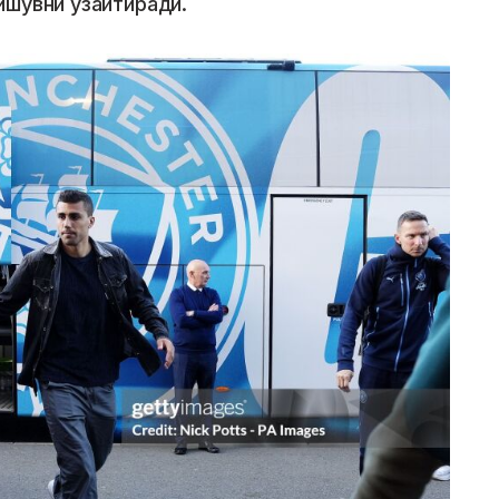
ишувни узайтиради.