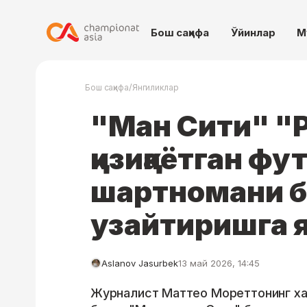
Бош саҳифа
Ўйинлар
М
/
Бош саҳифа
Янгиликлар
"Ман Сити" "
қизиқаётган ф
шартномани б
узайтиришга я
Aslanov Jasurbek
13 май 2026, 14:45
Журналист Маттео Мореттонинг хаб