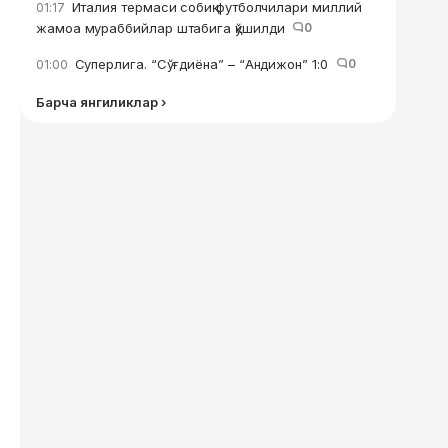
Италия термаси собиқ футболчилари миллий
01:17
жамоа мураббийлар штабига қўшилди
0
Суперлига. “Сўғдиёна” – “Андижон” 1:0
0
01:00
Барча янгиликлар ›