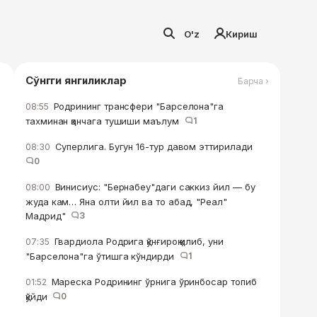
O'z
Кириш
Сўнгги янгиликлар
Барча ›
Родрининг трансфери "Барселона"га
08:55
тахминан қанчага тушиши маълум
1
Суперлига. Бугун 16-тур давом эттирилади
08:30
0
Винисиус: "Бернабеу"даги саккиз йил — бу
08:00
жуда кам… Яна олти йил ва то абад, "Реал"
Мадрид"
3
Гвардиола Родрига қўнғироқ қилиб, уни
07:35
"Барселона"га ўтишга кўндирди
1
Мареска Родрининг ўрнига ўринбосар топиб
01:52
қўйди
0