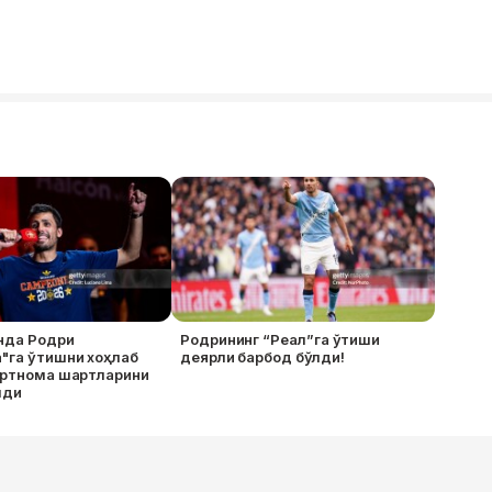
нда Родри
Родрининг “Реал”га ўтиши
"га ўтишни хоҳлаб
деярли барбод бўлди!
артнома шартларини
лди