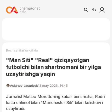
Ўз
/
Bosh sahifa
Yangiliklar
"Man Siti" "Real" qiziqayotgan
futbolchi bilan shartnomani bir yilga
uzaytirishga yaqin
Aslanov Jasurbek
13 may 2026, 14:45
Jurnalist Matteo Morettoning xabar berishicha, Rodri
katta ehtimol bilan "Manchester Siti" bilan kelishuvni
uzaytiradi.