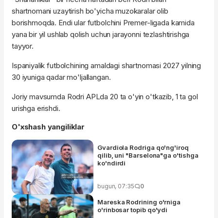
shartnomani uzaytirish bo'yicha muzokaralar olib
borishmoqda. Endi ular futbolchini Premer-ligada kamida
yana bir yil ushlab qolish uchun jarayonni tezlashtirishga
tayyor.
Ispaniyalik futbolchining amaldagi shartnomasi 2027 yilning
30 iyuniga qadar mo'ljallangan.
Joriy mavsumda Rodri APLda 20 ta o'yin o'tkazib, 1 ta gol
urishga erishdi.
O'xshash yangiliklar
Gvardiola Rodriga qo'ng'iroq
qilib, uni "Barselona"ga o'tishga
ko'ndirdi
bugun, 07:35
0
Mareska Rodrining o'rniga
o'rinbosar topib qo'ydi