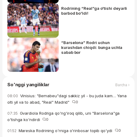
Rodrining “Real”ga o'tishi deyarli
barbod bo'ldi!
“Barselona” Rodri uchun
kurashdan chiqdi: bunga uchta
sabab bor
So'nggi yangiliklar
Barcha ›
Vinisius: "Bernabeu"dagi sakkiz yil - bu juda kam… Yana
08:00
olti yil va to abad, "Real" Madrid"
0
Gvardiola Rodriga qo'ng'iroq qilib, uni "Barselona"ga
07:35
o'tishga ko'ndirdi
0
Mareska Rodrining o'rniga o'rinbosar topib qo'ydi
0
01:52