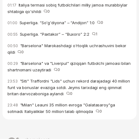
Italiya termasi sobiq futbolchilari milliy jamoa murabbiylar
01:17
shtabiga qo'shildi
0
Superliga. “So'g'diyona” – “Andijon” 1:0
0
01:00
Superliga. “Paxtakor” – “Buxoro” 2:2
1
00:55
"Barselona" Marokashdagi o'rtoqlik uchrashuvini bekor
00:50
qildi
0
"Barselona" va "Liverpul" qiziqqan futbolchi jamoasi bilan
00:29
shartnomani uzaytiradi
0
"Siti" Traffordni "Lids" uchun rekord darajadagi 40 million
23:53
funt va bonuslar evaziga sotdi. Jeyms tarixdagi eng qimmat
britan darvozaboniga aylandi
0
"Milan" Leauni 35 million evroga "Galatasaroy"ga
23:48
sotmadi. Italiyaliklar 50 million talab qilmoqda
0