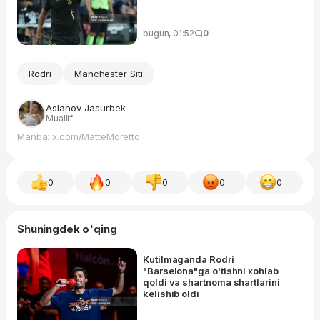
bugun, 01:52
0
Rodri
Manchester Siti
Aslanov Jasurbek
Muallif
Manba: x.com/MatteMoretto
0
0
0
0
0
Shuningdek o'qing
Kutilmaganda Rodri
"Barselona"ga o'tishni xohlab
qoldi va shartnoma shartlarini
kelishib oldi