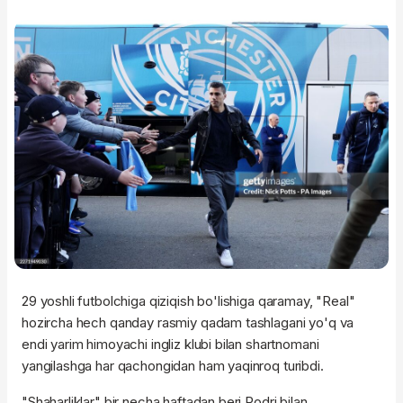
29 yoshli futbolchiga qiziqish bo'lishiga qaramay, "Real"
hozircha hech qanday rasmiy qadam tashlagani yo'q va
endi yarim himoyachi ingliz klubi bilan shartnomani
yangilashga har qachongidan ham yaqinroq turibdi.
"Shaharliklar" bir necha haftadan beri Rodri bilan