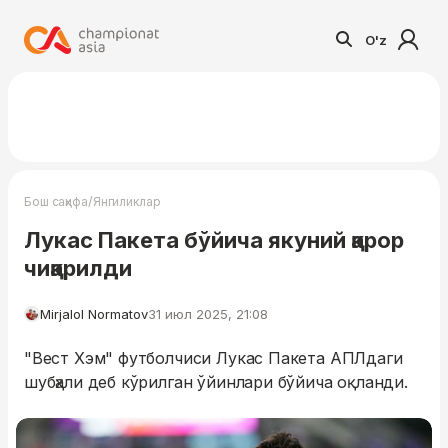
O'z
/
Бош саҳифа
Янгиликлар
Лукас Пакета бўйича якуний қарор
чиқарилди
Mirjalol Normatov
31 июл 2025, 21:08
"Вест Хэм" футболчиси Лукас Пакета АПЛдаги
шубҳали деб кўрилган ўйинлари бўйича оқланди.