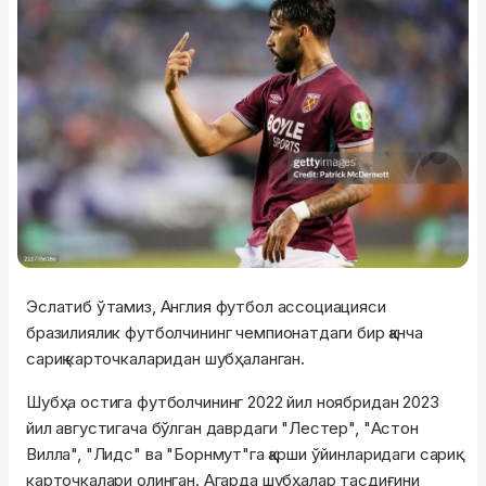
Эслатиб ўтамиз, Англия футбол ассоциацияси
бразилиялик футболчининг чемпионатдаги бир қанча
сариқ карточкаларидан шубҳаланган.
Шубҳа остига футболчининг 2022 йил ноябридан 2023
йил августигача бўлган даврдаги "Лестер", "Астон
Вилла", "Лидс" ва "Борнмут"га қарши ўйинларидаги сариқ
карточкалари олинган. Агарда шубҳалар тасдиғини