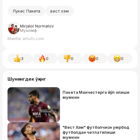
Лукас Пакета
вест хэм
Mirjalol Normatov
Муаллиф
Манба: whufc.com
3
0
0
0
0
Шунингдек ўқинг
Пакета Манчестерга йўл олиши
мумкин
"Вест Хэм" футболчиси умрбод
футболдан четлатилиши
мумкин