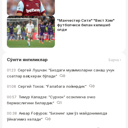
"Манчестер Сити" "Вест Хэм"
футболчиси билан келишиб
олди
Сўнгги янгиликлар
Барча ›
Сергей Лушчан: "Биздаги муаммоларни санаш учун
01:23
соатлар вақт керак бўлади"
0
Сергей Токов: "Ғалабага лойиқ эдик"
0
01:08
Тимур Кападзе: "Сурхон" осонликча очко
00:57
бермаслигини билардик"
1
Анвар Ғофуров: "Бизнинг ҳам ўз майдонимизда
00:38
ўйнагимиз келади"
0