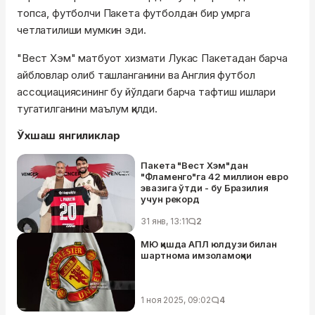
топса, футболчи Пакета футболдан бир умрга
четлатилиши мумкин эди.
"Вест Хэм" матбуот хизмати Лукас Пакетадан барча
айбловлар олиб ташланганини ва Англия футбол
ассоциациясининг бу йўлдаги барча тафтиш ишлари
тугатилганини маълум қилди.
Ўхшаш янгиликлар
Пакета "Вест Хэм"дан
"Фламенго"га 42 миллион евро
эвазига ўтди - бу Бразилия
учун рекорд
31 янв, 13:11
2
МЮ қишда АПЛ юлдузи билан
шартнома имзоламоқчи
1 ноя 2025, 09:02
4