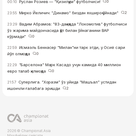
Руслан Розиев — "Қизилқум" футболчиси!
0
00:10
Мирко Йеличич: "Динамо" биздан яхшироқ ўйнади"
2
23:55
Вадим Абрамов: "83-дақиқада "Локомотив" футболчиси
23:29
ўз жарима майдончасида қўл билан ўйнаганини ВАР
кўрмади"
0
Исмаэль Беннасер "Милан"ни тарк этди, у Осиё сари
22:59
йўл олмоқда
0
"Барселона" Марк Касадо учун камида 40 миллион
22:29
евро талаб қилмоқда
0
Суперлига. "Хоразм" ўз уйида "Машъал" устидан
21:57
ишончли ғалабага эришди
2
2026 © Championat.Asia
Махфийлик сиёсати