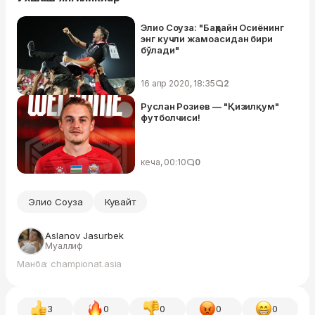
Элио Соуза: "Баҳрайн Осиёнинг
энг кучли жамоасидан бири
бўлади"
16 апр 2020, 18:35
2
Руслан Розиев — "Қизилқум"
футболчиси!
кеча, 00:10
0
Элио Соуза
Кувайт
Aslanov Jasurbek
Муаллиф
Манба: championat.asia
3
0
0
0
0