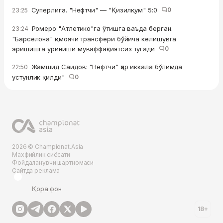
Суперлига. "Нефтчи" — "Қизилқум" 5:0
0
23:25
Ромеро "Атлетико"га ўтишга ваъда берган.
23:24
"Барселона" ҳимоячи трансфери бўйича келишувга
эришишга уриниши муваффақиятсиз тугади
0
Жамшид Саидов: "Нефтчи" ҳар иккала бўлимда
22:50
устунлик қилди"
0
2026 © Championat.Asia
Махфийлик сиёсати
Фойдаланувчи шартномаси
Сайтда реклама
Қора фон
18+