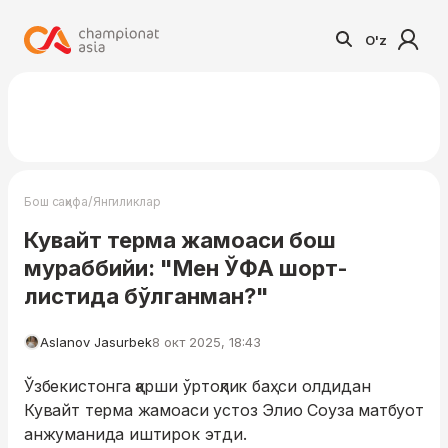
O'z
/
Бош саҳифа
Янгиликлар
Кувайт терма жамоаси бош
мураббийи: "Мен ЎФА шорт-
листида бўлганман?"
Aslanov Jasurbek
8 окт 2025, 18:43
Ўзбекистонга қарши ўртоқлик баҳси олдидан
Кувайт терма жамоаси устоз Элио Соуза матбуот
анжуманида иштирок этди.