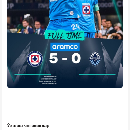
Ўхшаш янгиликлар