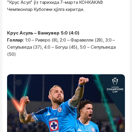
"Крус Асул" ўз тарихида 7-марта КОНКАКАФ
Чемпионлар Кубогини қўлга киритди.
Крус Асуль – Ванкувер 5:0 (4:0)
Голлар
: 1:0 – Риверо (8), 2:0 – Фаравелли (28), 3:0 –
Сепульведа (37), 4:0 – Богуш (45), 5:0 – Сепульведа
(50)