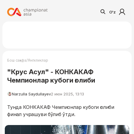
O'z
/
Бош саҳифа
Янгиликлар
"Крус Асул" - КОНКАКАФ
Чемпионлар кубоги ғолиби
Narzulla Saydullayev
2 июн 2025, 13:13
Тунда КОНКАКАФ Чемпионлар кубоги ғолиби
финал учрашуви бўлиб ўтди.