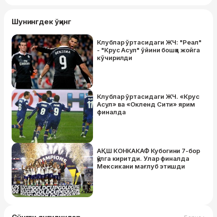
Шунингдек ўқинг
Клублар ўртасидаги ЖЧ: "Реал"
- "Крус Асул" ўйини бошқа жойга
кўчирилди
Клублар ўртасидаги ЖЧ. «Крус
Асул» ва «Окленд Сити» ярим
финалда
АҚШ КОНКАКАФ Кубогини 7-бор
қўлга киритди. Улар финалда
Мексикани мағлуб этишди