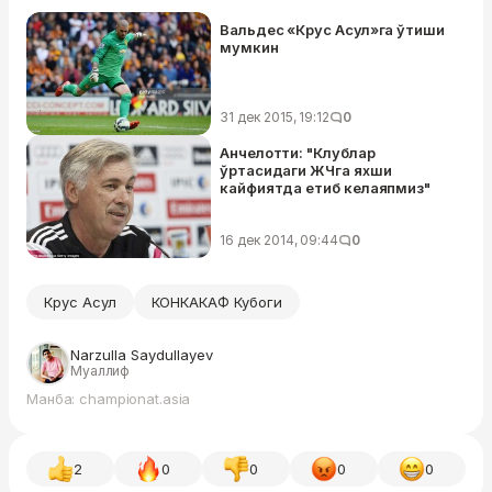
Вальдес «Крус Асул»га ўтиши
мумкин
31 дек 2015, 19:12
0
Анчелотти: "Клублар
ўртасидаги ЖЧга яхши
кайфиятда етиб келаяпмиз"
16 дек 2014, 09:44
0
Крус Асул
КОНКАКАФ Кубоги
Narzulla Saydullayev
Муаллиф
Манба: championat.asia
2
0
0
0
0