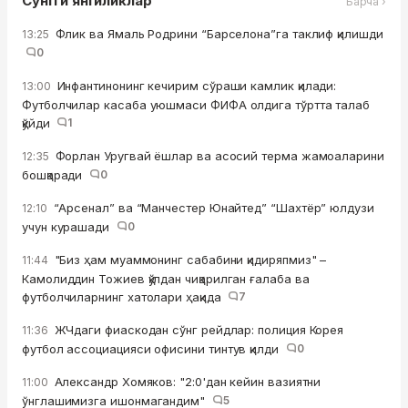
Сўнгги янгиликлар
Барча ›
Флик ва Ямаль Родрини “Барселона”га таклиф қилишди
13:25
0
Инфантинонинг кечирим сўраши камлик қилади:
13:00
Футболчилар касаба уюшмаси ФИФА олдига тўртта талаб
қўйди
1
Форлан Уругвай ёшлар ва асосий терма жамоаларини
12:35
бошқаради
0
“Арсенал” ва “Манчестер Юнайтед” “Шахтёр” юлдузи
12:10
учун курашади
0
"Биз ҳам муаммонинг сабабини қидиряпмиз" –
11:44
Камолиддин Тожиев қўлдан чиқарилган ғалаба ва
футболчиларнинг хатолари ҳақида
7
ЖЧдаги фиаскодан сўнг рейдлар: полиция Корея
11:36
футбол ассоциацияси офисини тинтув қилди
0
Александр Хомяков: "2:0'дан кейин вазиятни
11:00
ўнглашимизга ишонмагандим"
5