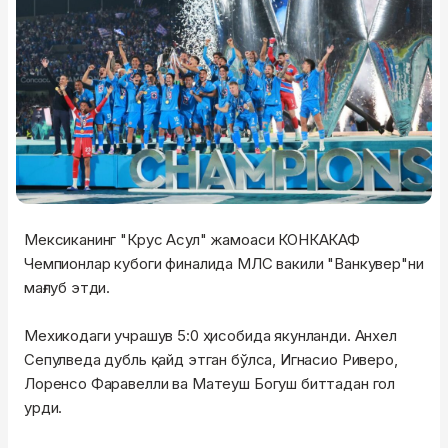
Мексиканинг "Крус Асул" жамоаси КОНКАКАФ
Чемпионлар кубоги финалида МЛС вакили "Ванкувер"ни
мағлуб этди.
Мехикодаги учрашув 5:0 ҳисобида якунланди. Анхел
Сепулведа дубль қайд этган бўлса, Игнасио Риверо,
Лоренсо Фаравелли ва Матеуш Богуш биттадан гол
урди.