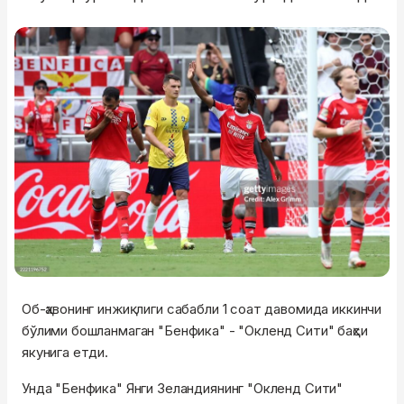
Об-ҳавонинг инжиқлиги сабабли 1 соат давомида иккинчи
бўлими бошланмаган "Бенфика" - "Окленд Сити" баҳси
якунига етди.
Унда "Бенфика" Янги Зеландиянинг "Окленд Сити"