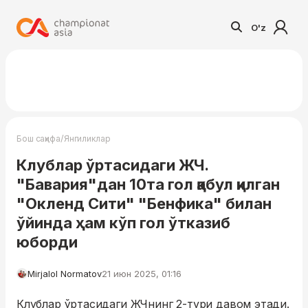
O'z
/
Бош саҳифа
Янгиликлар
Клублар ўртасидаги ЖЧ.
"Бавария"дан 10та гол қабул қилган
"Окленд Сити" "Бенфика" билан
ўйинда ҳам кўп гол ўтказиб
юборди
Mirjalol Normatov
21 июн 2025, 01:16
Клублар ўртасидаги ЖЧнинг 2-тури давом этади.