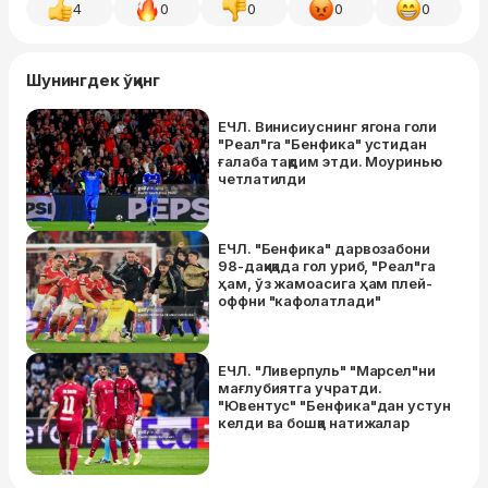
4
0
0
0
0
Шунингдек ўқинг
ЕЧЛ. Винисиуснинг ягона голи
"Реал"га "Бенфика" устидан
ғалаба тақдим этди. Моуринью
четлатилди
ЕЧЛ. "Бенфика" дарвозабони
98-дақиқада гол уриб, "Реал"га
ҳам, ўз жамоасига ҳам плей-
оффни "кафолатлади"
ЕЧЛ. "Ливерпуль" "Марсел"ни
мағлубиятга учратди.
"Ювентус" "Бенфика"дан устун
келди ва бошқа натижалар