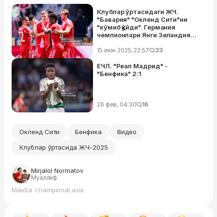
Клублар ўртасидаги ЖЧ.
"Бавария" "Окленд Сити"ни
"кўмиб қўйди". Германия
чемпионлари Янги Зеландия
жамоасига жавобсиз 10 та гол
урди
15 июн 2025, 22:57
33
ЕЧЛ. "Реал Мадрид" -
"Бенфика" 2:1
26 фев, 04:30
16
Окленд Сити
Бенфика
Видео
Клублар ўртасида ЖЧ-2025
Mirjalol Normatov
Муаллиф
Манба: championat.asia