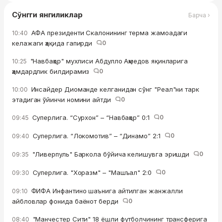
Сўнгги янгиликлар
Барча ›
АФА президенти Скалонининг терма жамоадаги
10:40
келажаги ҳақида гапирди
0
"Навбаҳор" мухлиси Абдулло Аҳмедов яқинларига
10:25
ҳамдардлик билдирамиз
0
Инсайдер Диоманде келганидан сўнг "Реал"ни тарк
10:00
этадиган ўйинчи номини айтди
0
Суперлига. “Сурхон” – “Навбаҳор” 0:1
0
09:45
Суперлига. “Локомотив” – “Динамо” 2:1
0
09:40
"Ливерпуль" Баркола бўйича келишувга эришди
0
09:35
Суперлига. "Хоразм" – "Машъал" 2:0
0
09:30
ФИФА Инфантино шаънига айтилган жанжалли
09:10
айбловлар фонида баёнот берди
0
"Манчестер Сити" 18 ёшли футболчининг трансферига
08:40