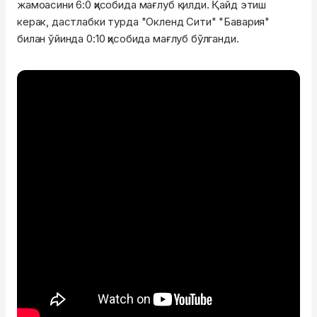
жамоасини 6:0 ҳисобида мағлуб қилди. Қайд этиш
керак, дастлабки турда "Окленд Сити" "Бавария"
билан ўйинда 0:10 ҳисобида мағлуб бўлганди.