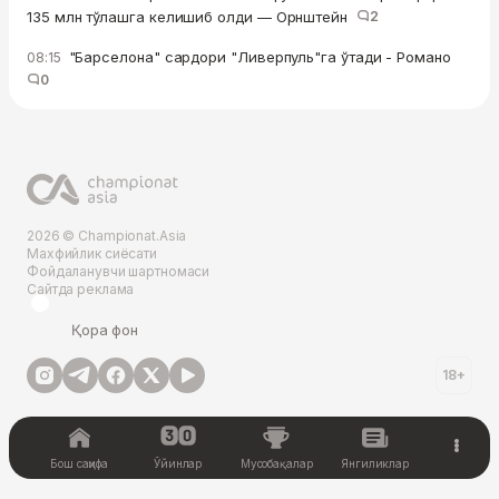
135 млн тўлашга келишиб олди — Орнштейн
2
"Барселона" сардори "Ливерпуль"га ўтади - Романо
08:15
0
2026 © Championat.Asia
Махфийлик сиёсати
Фойдаланувчи шартномаси
Сайтда реклама
Қора фон
18+
Бош саҳифа
Ўйинлар
Мусобақалар
Янгиликлар