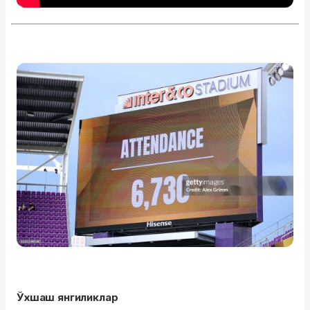
Ўхшаш янгиликлар