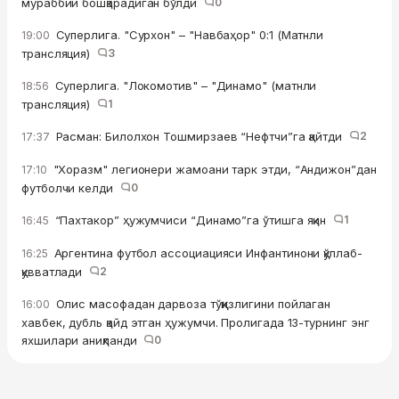
мураббий бошқарадиган бўлди
0
Суперлига. "Сурхон" – "Навбаҳор" 0:1 (Матнли
19:00
трансляция)
3
Суперлига. "Локомотив" – "Динамо" (матнли
18:56
трансляция)
1
Расман: Билолхон Тошмирзаев “Нефтчи”га қайтди
2
17:37
"Хоразм" легионери жамоани тарк этди, “Андижон”дан
17:10
футболчи келди
0
“Пахтакор” ҳужумчиси “Динамо”га ўтишга яқин
1
16:45
Аргентина футбол ассоциацияси Инфантинони қўллаб-
16:25
қувватлади
2
Олис масофадан дарвоза тўққизлигини пойлаган
16:00
хавбек, дубль қайд этган ҳужумчи. Пролигада 13-турнинг энг
яхшилари аниқланди
0