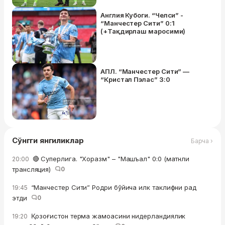
Англия Кубоги. “Челси” -
“Манчестер Сити” 0:1
(+Тақдирлаш маросими)
АПЛ. “Манчестер Сити” —
“Кристал Пэлас” 3:0
Сўнгги янгиликлар
Барча ›
🔴 Суперлига. "Хоразм" – "Машъал" 0:0 (матнли
20:00
трансляция)
0
“Манчестер Сити” Родри бўйича илк таклифни рад
19:45
этди
0
Қозоғистон терма жамоасини нидерландиялик
19:20