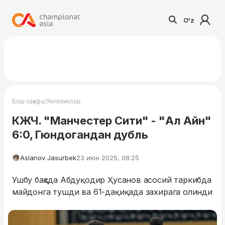
O'z
/
Бош саҳифа
Янгиликлар
КЖЧ. "Манчестер Сити" - "Ал Айн"
6:0, Гюндогандан дубль
Aslanov Jasurbek
23 июн 2025, 08:25
Ушбу баҳсда Абдуқодир Ҳусанов асосий таркибда
майдонга тушди ва 61-дақиқада захирага олинди