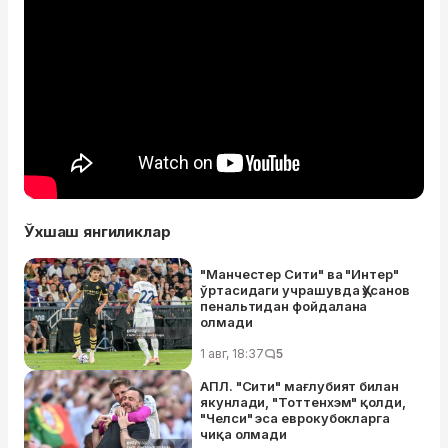
Ўхшаш янгиликлар
"Манчестер Сити" ва "Интер"
ўртасидаги учрашувда Ҳусанов
пенальтидан фойдалана
олмади
1 авг, 18:37
5
АПЛ. "Сити" мағлубият билан
якунлади, "Тоттенхэм" қолди,
"Челси" эса еврокубокларга
чиқа олмади