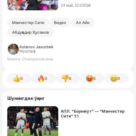
24 май, 22:03
6
Манчестер Сити
Видео
Ал Айн
Абдуқодир Ҳусанов
Aslanov Jasurbek
Муаллиф
Манба: Championat.asia
0
0
0
0
0
Шунингдек ўқинг
АПЛ. “Борнмут” — “Манчестер
Сити” 1:1