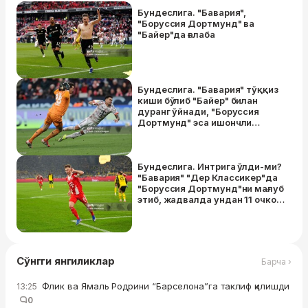
Бундеслига. "Бавария",
"Боруссия Дортмунд" ва
"Байер"да ғалаба
Бундеслига. "Бавария" тўққиз
киши бўлиб "Байер" билан
дуранг ўйнади, "Боруссия
Дортмунд" эса ишончли
ғалабага эришди
Бундеслига. Интрига ўлди-ми?
"Бавария" "Дер Классикер"да
"Боруссия Дортмунд"ни мағлуб
этиб, жадвалда ундан 11 очко
олдинлаб кетди
Сўнгги янгиликлар
Барча ›
Флик ва Ямаль Родрини “Барселона”га таклиф қилишди
13:25
0