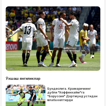
Ўхшаш янгиликлар
Бундеслига. Крамаричнинг
дубли "Хоффенхайм"га
"Боруссия" Дортмунд устидан
ғалаба келтирди