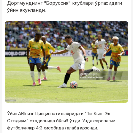
Дортмунднинг "Боруссия" клублари ўртасидаги
ўйин якунланди.
Ўйин АҚШнинг Цинциннати шаҳридаги "Ти-Кью-Эл
Стэдиум" стадионида бўлиб ўтди. Унда европалик
футболчилар 4:3 ҳисобида ғалаба қозонди.