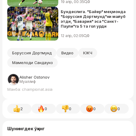
19 апр, 00:35
0
Бундеслига. "Байер" меҳмонда
"Боруссия Дортмунд"ни мағлуб
этди, "Бавария" эса "Санкт-
Паули"га 5 та гол урди
12 апр, 02:05
0
Боруссия Дортмунд
Видео
КЖЧ
Мамелоди Сандаунз
Alisher Ostonov
Муаллиф
Манба: championat.asia
2
0
0
0
0
Шунингдек ўқинг