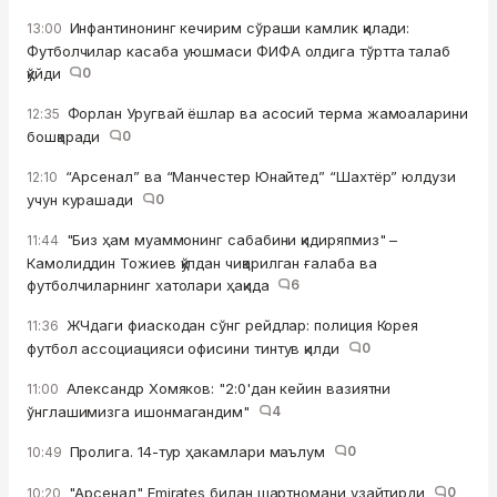
Инфантинонинг кечирим сўраши камлик қилади:
13:00
Футболчилар касаба уюшмаси ФИФА олдига тўртта талаб
қўйди
0
Форлан Уругвай ёшлар ва асосий терма жамоаларини
12:35
бошқаради
0
“Арсенал” ва “Манчестер Юнайтед” “Шахтёр” юлдузи
12:10
учун курашади
0
"Биз ҳам муаммонинг сабабини қидиряпмиз" –
11:44
Камолиддин Тожиев қўлдан чиқарилган ғалаба ва
футболчиларнинг хатолари ҳақида
6
ЖЧдаги фиаскодан сўнг рейдлар: полиция Корея
11:36
футбол ассоциацияси офисини тинтув қилди
0
Александр Хомяков: "2:0'дан кейин вазиятни
11:00
ўнглашимизга ишонмагандим"
4
Пролига. 14-тур ҳакамлари маълум
0
10:49
"Арсенал" Emirates билан шартномани узайтирди
0
10:20