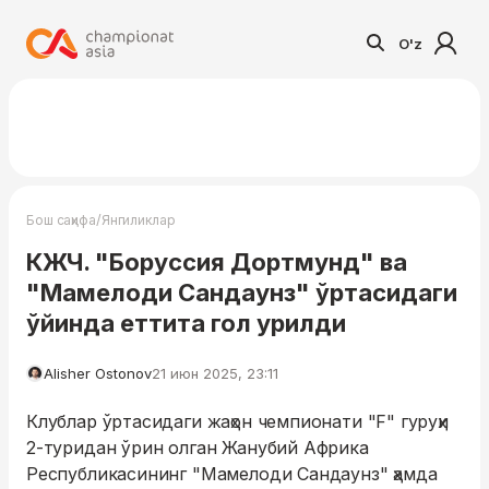
O'z
/
Бош саҳифа
Янгиликлар
КЖЧ. "Боруссия Дортмунд" ва
"Мамелоди Сандаунз" ўртасидаги
ўйинда еттита гол урилди
Alisher Ostonov
21 июн 2025, 23:11
Клублар ўртасидаги жаҳон чемпионати "F" гуруҳи
2-туридан ўрин олган Жанубий Африка
Республикасининг "Мамелоди Сандаунз" ҳамда