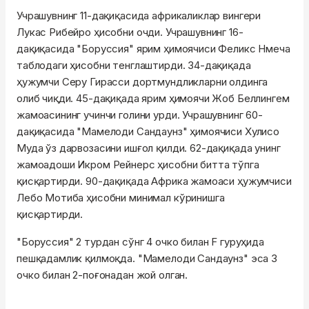
Учрашувнинг 11-дақиқасида африкаликлар вингери
Лукас Рибейро ҳисобни очди. Учрашувнинг 16-
дақиқасида "Боруссия" ярим ҳимоячиси Феликс Нмеча
таблодаги ҳисобни тенглаштирди. 34-дақиқада
ҳужумчи Серу Гирасси дортмундликларни олдинга
олиб чиқди. 45-дақиқада ярим ҳимоячи Жоб Беллингем
жамоасининг учинчи голини урди. Учрашувнинг 60-
дақиқасида "Мамелоди Сандаунз" ҳимоячиси Хулисо
Муда ўз дарвозасини ишғол қилди. 62-дақиқада унинг
жамоадоши Икром Рейнерс ҳисобни битта тўпга
қисқартирди. 90-дақиқада Африка жамоаси ҳужумчиси
Лебо Мотиба ҳисобни минимал кўринишга
қисқартирди.
"Боруссия" 2 турдан сўнг 4 очко билан F гуруҳида
пешқадамлик қилмоқда. "Мамелоди Сандаунз" эса 3
очко билан 2-поғонадан жой олган.