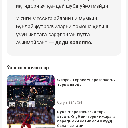
иқтидори ҳеч қандай шубҳа уйғотмайди.
У янги Мессига айланиши мумкин.
Бундай футболчиларни томоша қилиш
учун чиптага сарфланган пулга
ачинмайсан",
— деди Капелло.
Ўхшаш янгиликлар
Ферран Торрес "Барселона"ни
тарк этмоқда
бугун, 22:15
4
Руни "Барселона"ни тарк
этади. Клуб вингерни ижарага
беради ёки сотиб олиш ҳуқуқи
билан сотади