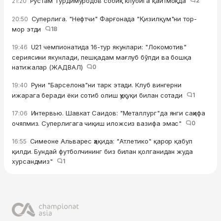
Рустам Турдимуродов собиқ клубига қайтмоқда
2
21:20
Суперлига. "Нефтчи" Фарғонада "Қизилқум"ни тор-
20:50
мор этди
18
U21 чемпионатида 16-тур якунлари: "Локомотив"
19:46
сериясини якунлади, пешқадам мағлуб бўлди ва бошқа
натижалар (ЖАДВАЛ)
0
Руни "Барселона"ни тарк этади. Клуб вингерни
19:40
ижарага беради ёки сотиб олиш ҳуқуқи билан сотади
1
Интервью. Шавкат Саидов: "Металлург"да янги саҳифа
17:06
очяпмиз. Суперлигага чиқиш иложсиз вазифа эмас"
0
Симеоне Альварес ҳақида: "Атлетико" қарор қабул
16:55
қилди. Бундай футболчининг биз билан қолганидан жуда
хурсандмиз"
1