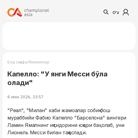
O'z
/
Бош саҳифа
Янгиликлар
Капелло: "У янги Месси бўла
олади"
6 июн 2026, 23:57
"Реал", "Милан" каби жамоалар собиқ бош
мураббийи Фабио Капелло "Барселона" вингери
Ламин Ямалнинг иқтидорини юқори баҳолаб, уни
Лионель Месси билан таққослади.