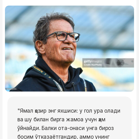
"Ямал ҳозир энг яхшиси: у гол ура олади
ва шу билан бирга жамоа учун ҳам
ўйнайди. Балки ота-онаси унга бироз
босим ўтказаётгандир, аммо унинг