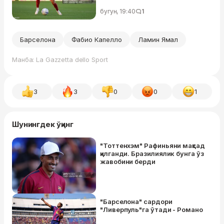
бугун, 19:40
1
Барселона
Фабио Капелло
Ламин Ямал
Манба: La Gazzetta dello Sport
3
3
0
0
1
Шунингдек ўқинг
"Тоттенхэм" Рафиньяни мақсад
қилганди. Бразилиялик бунга ўз
жавобини берди
"Барселона" сардори
"Ливерпуль"га ўтади - Романо