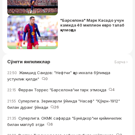
"Барселона" Марк Касадо учун
камида 40 миллион евро талаб
қилмоқда
Сўнгги янгиликлар
Барча ›
Жамшид Саидов: "Нефтчи" ҳар иккала бўлимда
22:50
устунлик қилди"
0
Ферран Торрес "Барселона"ни тарк этмоқда
4
22:15
Суперлига. Зерикарли ўйинда "Насаф" "Қўқон-1912"
21:55
билан дуранг ўйнади
26
Суперлига. ОКМК сафарда "Бунёдкор"ни қийинчилик
21:35
билан мағлуб этди
6