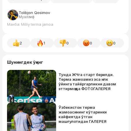
Tolibjon Qosimov
Муаллиф
Манба: Milliy terma jamoa
2
1
0
0
0
Шунингдек ўқинг
Тунда ЖЧга старт берилди.
Терма жамоамиз эса илк
ўйинга тайёргарликни давом
эттирмоқда ФОТОГАЛEРEЯ
Ўзбекистон терма
жамоасининг кўтаринки
кайфиятда ўтган
машғулотидан ГАЛЕРЕЯ