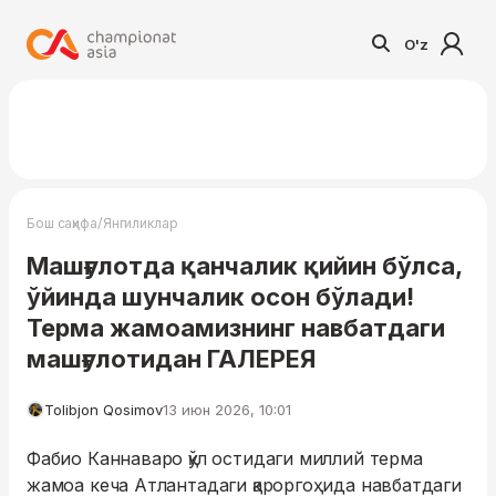
O'z
/
Бош саҳифа
Янгиликлар
Машғулотда қанчалик қийин бўлса,
ўйинда шунчалик осон бўлади!
Терма жамоамизнинг навбатдаги
машғулотидан ГАЛEРEЯ
Tolibjon Qosimov
13 июн 2026, 10:01
Фабио Каннаваро қўл остидаги миллий терма
жамоа кеча Атлантадаги қароргоҳида навбатдаги