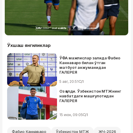
Ўхшаш янгиликлар
ЎФА мажлислар залида Фабио
Каннаваро билан ўтган
матбуот анжуманидан
ГАЛЕРЕЯ
5 авг, 20:51
1
Оз қолди. Ўзбекистон МТЖнинг
навбатдаги машғулотидан
ГАЛЕРЕЯ
15 июн, 09:05
1
Фабио Каннаваро
Ўзбекистон МТЖ
ЖЧ-2026