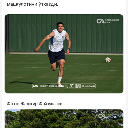
машғулотини ўтказди.
Фото: Жаҳонгир Файзуллаев