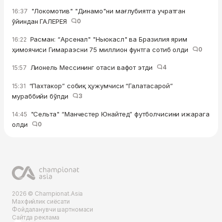
"Локомотив" "Динамо"ни мағлубиятга учратган
16:37
ўйиндан ГАЛЕРЕЯ
0
Расман: “Арсенал" "Ньюкасл" ва Бразилия ярим
16:22
ҳимоячиси Гимараэсни 75 миллион фунтга сотиб олди
0
Лионель Мессининг отаси вафот этди
4
15:57
“Пахтакор” собиқ ҳужумчиси “Галатасарой”
15:31
мураббийи бўлди
3
"Сельта" “Манчестер Юнайтед” футболчисини ижарага
14:45
олди
0
2026 © Championat.Asia
Махфийлик сиёсати
Фойдаланувчи шартномаси
Сайтда реклама