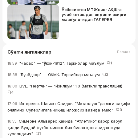
Ўзбекистон МТЖнинг АҚШга
учиб кетишдан олдинги охирги
машғулотидан ГАЛЕРЕЯ
Сўнгги янгиликлар
Барча ›
"Насаф" — "Қўқон-1912". Таркиблар маълум
1
18:59
"Бунёдкор" — ОКМК. Таркиблар маълум
2
18:38
LIVE. "Нефтчи" — "Қизилқум" 1:0 (матнли трансляция)
18:00
4
Интервью. Шавкат Саидов: "Металлург"да янги саҳифа
17:06
очяпмиз. Суперлигага чиқиш иложсиз вазифа эмас"
0
Симеоне Альварес ҳақида: "Атлетико" қарор қабул
16:55
қилди. Бундай футболчининг биз билан қолганидан жуда
хурсандмиз"
1