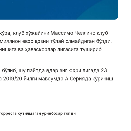
а кўра, клуб хўжайини Массимо Челлино клуб
миллион евро қарзни тўлай олмайдиган бўлди.
инишига ва ҳаваскорлар лигасига тушириб
бўлиб, шу пайтда қадар энг юқори лигада 23
а 2019/20 йилги мавсумда А Серияда кўриниш
Торресга кутилмаган ўринбосар топди