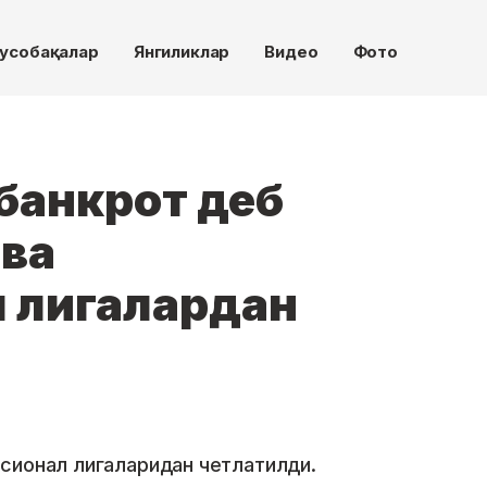
усобақалар
Янгиликлар
Видео
Фото
банкрот деб
 ва
 лигалардан
сионал лигаларидан четлатилди.