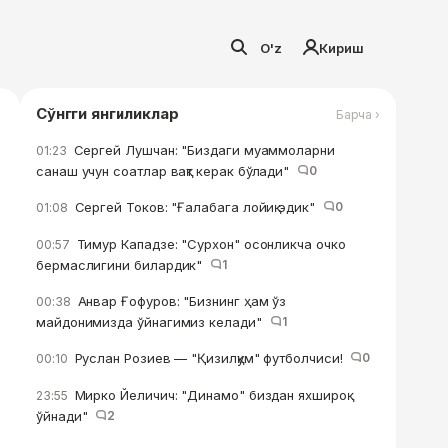
O'z
Кириш
Сўнгги янгиликлар
Барча ›
Сергей Лушчан: "Биздаги муаммоларни
01:23
санаш учун соатлар вақт керак бўлади"
0
Сергей Токов: "Ғалабага лойиқ эдик"
0
01:08
Тимур Кападзе: "Сурхон" осонликча очко
00:57
бермаслигини билардик"
1
Анвар Ғофуров: "Бизнинг ҳам ўз
00:38
майдонимизда ўйнагимиз келади"
1
Руслан Розиев — "Қизилқум" футболчиси!
0
00:10
Мирко Йеличич: "Динамо" биздан яхшироқ
23:55
ўйнади"
2