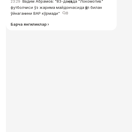
Вадим Абрамов: "83-дақиқада "Локомотив"
23:29
футболчиси ўз жарима майдончасида қўл билан
ўйнаганини ВАР кўрмади"
0
Барча янгиликлар ›