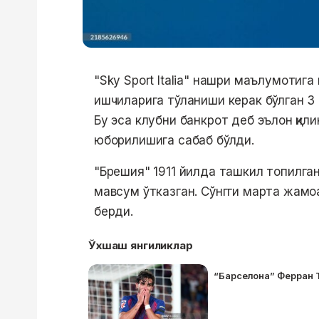
"Sky Sport Italia" нашри маълумотиг
ишчиларига тўланиши керак бўлган 3 
Бу эса клубни банкрот деб эълон қил
юборилишига сабаб бўлди.
"Брешия" 1911 йилда ташкил топилган 
мавсум ўтказган. Сўнгги марта жамо
берди.
Ўхшаш янгиликлар
“Барселона” Ферран 