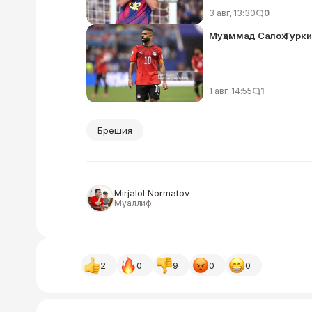
3 авг, 13:30
0
Муҳаммад Салоҳ Турк
1 авг, 14:55
1
Брешия
Mirjalol Normatov
Муаллиф
2
0
9
0
0