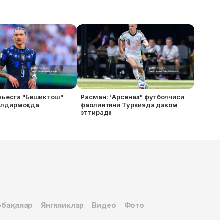
ньесга "Бешиктош"
Расман: "Арсенал" футболчиси
илдирмоқда
фаолиятини Туркияда давом
эттиради
бақалар
Янгиликлар
Видео
Фото