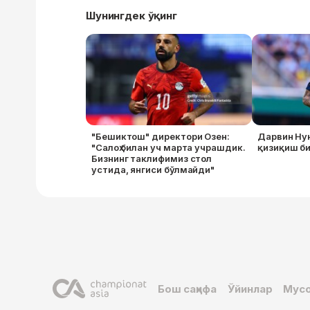
Шунингдек ўқинг
"Бешиктош" директори Озен:
Дарвин Ну
"Салоҳ билан уч марта учрашдик.
қизиқиш б
Бизнинг таклифимиз стол
устида, янгиси бўлмайди"
Бош саҳифа
Ўйинлар
Мусо