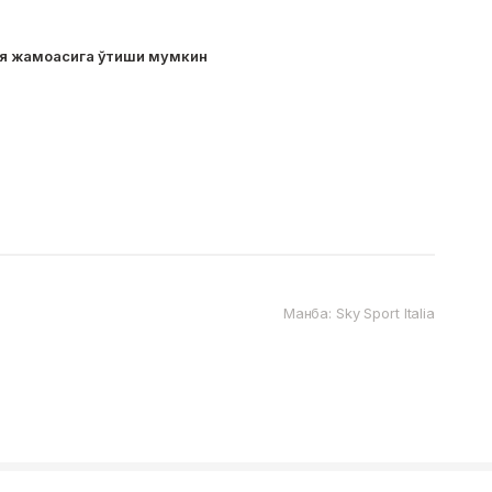
ия жамоасига ўтиши мумкин
Манба: Sky Sport Italia