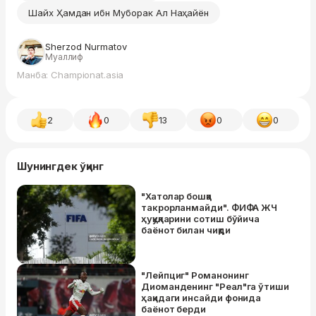
Шайх Ҳамдан ибн Муборак Ал Наҳайён
Sherzod Nurmatov
Муаллиф
Манба: Championat.asia
2
0
13
0
0
Шунингдек ўқинг
"Хатолар бошқа
такрорланмайди". ФИФА ЖЧ
ҳуқуқларини сотиш бўйича
баёнот билан чиқди
"Лейпциг" Романонинг
Диомандeнинг "Реал"га ўтиши
ҳақидаги инсайди фонида
баёнот берди