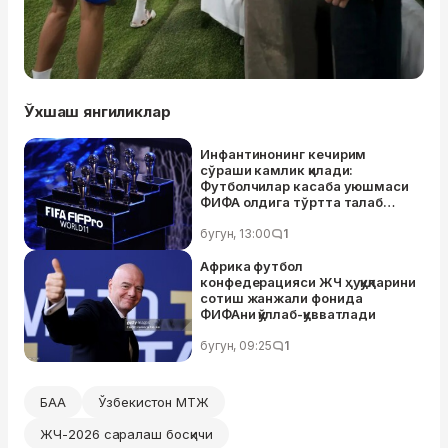
Ўхшаш янгиликлар
Инфантинонинг кечирим
сўраши камлик қилади:
Футболчилар касаба уюшмаси
ФИФА олдига тўртта талаб
қўйди
бугун, 13:00
1
Африка футбол
конфедерацияси ЖЧ ҳуқуқларини
сотиш жанжали фонида
ФИФАни қўллаб-қувватлади
бугун, 09:25
1
БАА
Ўзбекистон МТЖ
ЖЧ-2026 саралаш босқичи