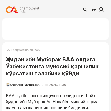
O'z
/
Бош саҳифа
Янгиликлар
Ҳамдан ибн Муборак БАА олдига
Ўзбекистонга муносиб қаршилик
кўрсатиш талабини қўйди
Sherzod Nurmatov
2 июн 2025, 11:30
БАА футбол ассоциацияси президенти Шайх
Ҳамдан ибн Муборак Ал Наҳайён миллий терма
жамоа аъзоларига ишонишини билдирди.