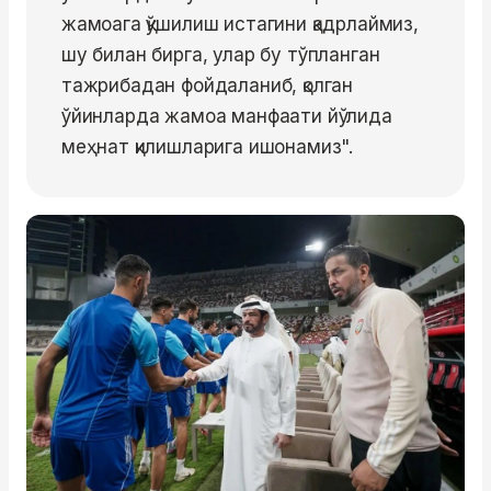
жамоага қўшилиш истагини қадрлаймиз,
шу билан бирга, улар бу тўпланган
тажрибадан фойдаланиб, қолган
ўйинларда жамоа манфаати йўлида
меҳнат қилишларига ишонамиз".