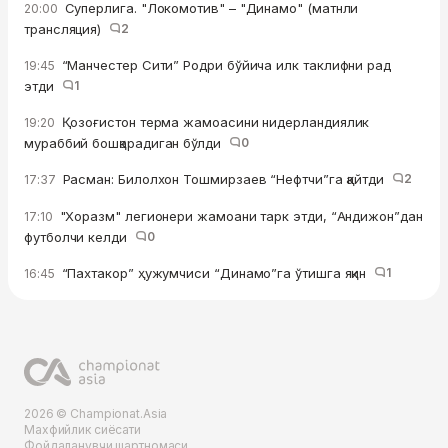
Суперлига. "Локомотив" – "Динамо" (матнли
20:00
трансляция)
2
“Манчестер Сити” Родри бўйича илк таклифни рад
19:45
этди
1
Қозоғистон терма жамоасини нидерландиялик
19:20
мураббий бошқарадиган бўлди
0
Расман: Билолхон Тошмирзаев “Нефтчи”га қайтди
2
17:37
"Хоразм" легионери жамоани тарк этди, “Андижон”дан
17:10
футболчи келди
0
“Пахтакор” ҳужумчиси “Динамо”га ўтишга яқин
1
16:45
2026 © Championat.Asia
Махфийлик сиёсати
Фойдаланувчи шартномаси