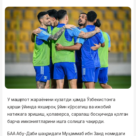
У машғулот жараёнини кузатди ҳамда Ўзбекистонга
қарши ўйинда яхшироқ ўйин кўрсатиш ва ижобий
натижага эришиш, қолаверса, саралаш босқичида қолган
барча имкониятларини ишга солишга чақирди.
БАА Абу-Даби шаҳридаги Муҳаммаб ибн Заид номидаги