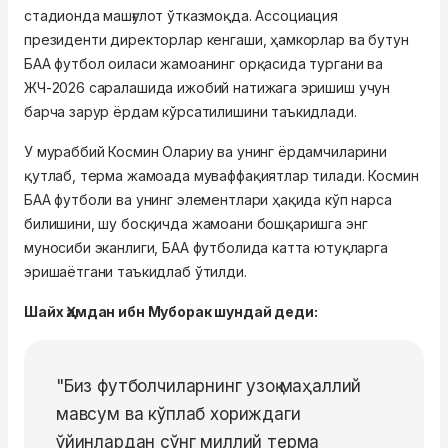
стадионда машғулот ўтказмоқда. Ассоциация
президенти директорлар кенгаши, ҳамкорлар ва бутун
БАА футбол оиласи жамоанинг орқасида тургани ва
ЖЧ-2026 саралашида ижобий натижага эришиш учун
барча зарур ёрдам кўрсатилишини таъкидлади.
У мураббий Космин Олариу ва унинг ёрдамчиларини
қутлаб, терма жамоада муваффақиятлар тилади. Космин
БАА футболи ва унинг элементлари ҳақида кўп нарса
билишини, шу босқичда жамоани бошқаришга энг
муносиби эканлиги, БАА футболида катта ютуқларга
эришаётгани таъкидлаб ўтилди.
Шайх Ҳамдан ибн Муборак шундай деди:
"Биз футболчиларнинг узоқ маҳаллий
мавсум ва кўплаб хориждаги
ўйинлардан сўнг миллий терма