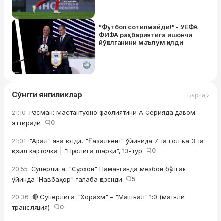
"Футбол сотилмайди!" - УЕФА
ФИФА раҳбариятига ишончи
йўқолганини маълум қилди
Сўнгги янгиликлар
Барча ›
Расман: Мастантуоно фаолиятини А Серияда давом
21:10
эттиради
0
"Арал" яна ютди, "Ғазалкент" ўйинида 7 та гол ва 3 та
21:01
қизил карточка | "Пролига шарҳи", 13-тур
0
Суперлига. "Сурхон" Наманганда мезбон бўлган
20:55
ўйинда "Навбаҳор" ғалаба қозонди
5
🔴 Суперлига. "Хоразм" – "Машъал" 1:0 (матнли
20:36
трансляция)
0