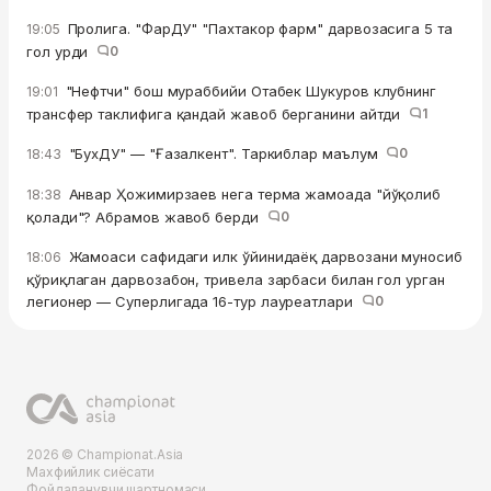
Пролига. "ФарДУ" "Пахтакор фарм" дарвозасига 5 та
19:05
гол урди
0
"Нефтчи" бош мураббийи Отабек Шукуров клубнинг
19:01
трансфер таклифига қандай жавоб берганини айтди
1
"БухДУ" — "Ғазалкент". Таркиблар маълум
0
18:43
Анвар Ҳожимирзаев нега терма жамоада "йўқолиб
18:38
қолади"? Абрамов жавоб берди
0
Жамоаси сафидаги илк ўйинидаёқ дарвозани муносиб
18:06
қўриқлаган дарвозабон, тривела зарбаси билан гол урган
легионер — Суперлигада 16-тур лауреатлари
0
2026 © Championat.Asia
Махфийлик сиёсати
Фойдаланувчи шартномаси