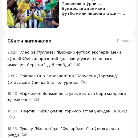
Тоналининг ўрнига
Бундеслигадан икки
футболчини нишонга олди —
TEAMtalk
Сўнгги янгиликлар
Барча ›
Илёс Зейтуллаев: "Қайсидир футбол эксперти мени
20:24
кўплаб ўйинчилари кетиб қолгани учунгина ёшларга
имконият беряпти", деб ёзибди"
0
Emirates Cup. “Арсенал” ва “Боруссия Дортмунд”
20:02
ўртасидаги ўйинда 5 та гол урилди
0
Миржамол Қосимов нега узоқ вақтдан бери майдонга
19:40
тушмаяпти?
4
"Нефтчи" "Қизилқум"ни тор-мор этган ўйиндан ГАЛЕРЕЯ
19:33
0
Лукаку "Наполи"дан "Фенербахче"га ўтишга рози
19:23
бўлди
0