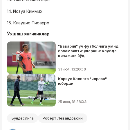
14. Йозуа Киммих
15. Клаудио Писарро
Ўхшаш янгиликлар
"Бавария" уч футболчига умид
боғламаяпти: уларнинг клубда
келажаги йўқ
31 июл, 13:20
0
Кариус Клоппга "чорлов"
юборди
25 июл, 18:38
3
Бундеслига
Роберт Левандовски