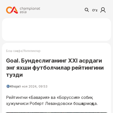
O'z
/
Бош саҳифа
Янгиликлар
Goal. Бундеслиганинг ХХI асрдаги
энг яхши футболчилар рейтингини
тузди
Khoja
9 ноя 2024, 09:53
Рейтингни «Бавария» ва «Боруссия» собиқ
ҳужумчиси Роберт Левандовски бошқармоқда.