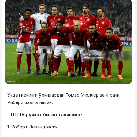
Ундан кейинги ўринлардан Томас Мюллер ва Франк
Рибери жой олишган.
ТОП-15 рўйхат билан танишинг:
1. Роберт Левандовски