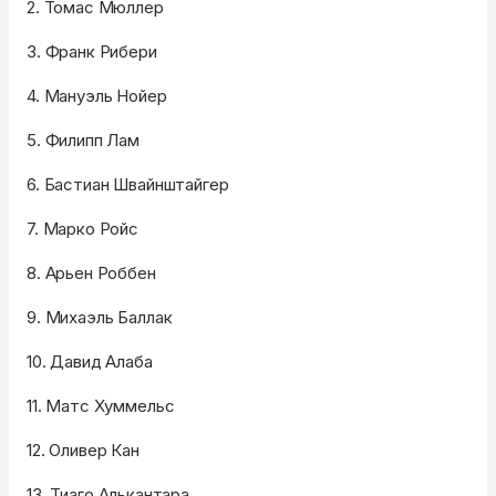
2. Томас Мюллер
3. Франк Рибери
4. Мануэль Нойер
5. Филипп Лам
6. Бастиан Швайнштайгер
7. Марко Ройс
8. Арьен Роббен
9. Михаэль Баллак
10. Давид Алаба
11. Матс Хуммельс
12. Оливер Кан
13. Тиаго Алькантара