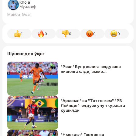
Khoja
Муаллиф
Манба: Goal
1
0
0
0
0
Шунингдек ўқинг
"Реал" Бундеслига юлдузини
нишонга олди, аммо…
"Арсенал" ва "Тоттенхэм" "РБ
Лейпциг" юлдузи учун курашга
қўшилди
"Ньюкасл" Гордон ва