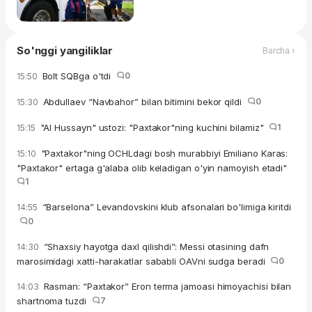
So'nggi yangiliklar
Barcha ›
Bolt SQBga o'tdi
0
15:50
Abdullaev “Navbahor” bilan bitimini bekor qildi
0
15:30
"Al Hussayn" ustozi: "Paxtakor"ning kuchini bilamiz"
1
15:15
"Paxtakor"ning OCHLdagi bosh murabbiyi Emiliano Karas:
15:10
"Paxtakor" ertaga g'alaba olib keladigan o'yin namoyish etadi"
1
“Barselona” Levandovskini klub afsonalari bo'limiga kiritdi
14:55
0
“Shaxsiy hayotga daxl qilishdi”: Messi otasining dafn
14:30
marosimidagi xatti-harakatlar sababli OAVni sudga beradi
0
Rasman: “Paxtakor” Eron terma jamoasi himoyachisi bilan
14:03
shartnoma tuzdi
7