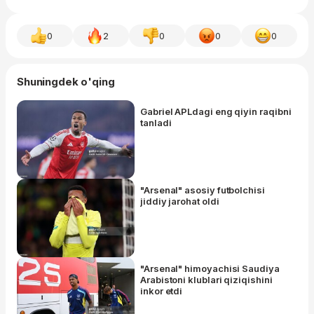
0
2
0
0
0
Shuningdek o'qing
Gabriel APLdagi eng qiyin raqibni
tanladi
"Arsenal" asosiy futbolchisi
jiddiy jarohat oldi
"Arsenal" himoyachisi Saudiya
Arabistoni klublari qiziqishini
inkor etdi