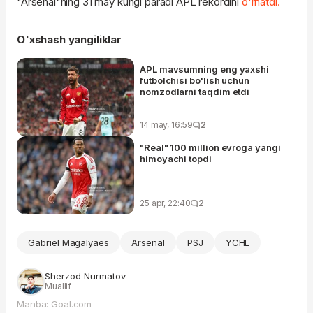
"Arsenal"ning 31 may kungi paradi APL rekordini
o'rnatdi.
O'xshash yangiliklar
APL mavsumning eng yaxshi
futbolchisi bo'lish uchun
nomzodlarni taqdim etdi
14 may, 16:59
2
"Real" 100 million evroga yangi
himoyachi topdi
25 apr, 22:40
2
Gabriel Magalyaes
Arsenal
PSJ
YCHL
Sherzod Nurmatov
Muallif
Manba: Goal.com