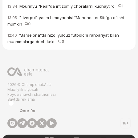
Mourinyu "Real"da intizomiy choralarni kuchaytirdi
1
13:34
“Liverpul” yarim himoyachisi “Manchester Siti”ga o'tishi
13:05
mumkin
0
“Barselona”da nizo: yulduz futbolchi rahbariyat bilan
12:40
muammolarga duch keldi
0
2026 © Championat.Asia
Maxfiylik siyosati
Foydalanuvchi shartnomasi
Saytda reklama
Qora fon
18+