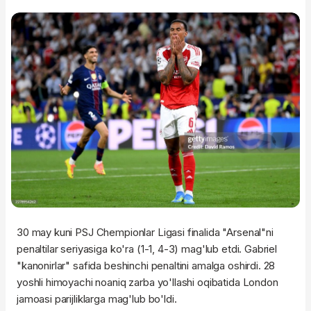
30 may kuni PSJ Chempionlar Ligasi finalida "Arsenal"ni
penaltilar seriyasiga ko'ra (1-1, 4-3) mag'lub etdi. Gabriel
"kanonirlar" safida beshinchi penaltini amalga oshirdi. 28
yoshli himoyachi noaniq zarba yo'llashi oqibatida London
jamoasi parijliklarga mag'lub bo'ldi.