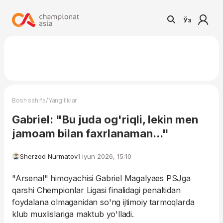
Ўз
/
Bosh sahifa
Yangiliklar
Gabriel: "Bu juda og'riqli, lekin men
jamoam bilan faxrlanaman..."
Sherzod Nurmatov
1 iyun 2026, 15:10
"Arsenal" himoyachisi Gabriel Magalyaes PSJga
qarshi Chempionlar Ligasi finalidagi penaltidan
foydalana olmaganidan so'ng ijtimoiy tarmoqlarda
klub muxlislariga maktub yo'lladi.