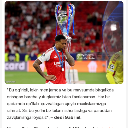
"Bu og'riqli, lekin men jamoa va bu mavsumda birgalikda
erishgan barcha yutuqlarimiz bilan faxrlanaman. Har bir
qadamda qo'llab-quvvatlagan ajoyib muxlislarimizga
rahmat. Siz bu yo'lni biz bilan nishonlashga va paraddan
zavqlanishga loyiqsiz",
– dedi Gabriel.