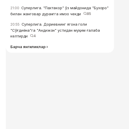
Суперлига. "Пахтакор" ўз майдонида "Бухоро"
21:00
билан жанговар дурангга имзо чекди
85
Суперлига. Дориевнинг ягона голи
20:55
"Сўғдиёна"га "Андижон" устидан муҳим ғалаба
келтирди
4
Барча янгиликлар ›