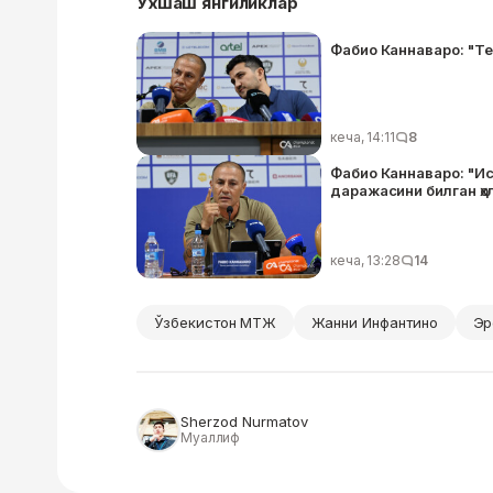
Ўхшаш янгиликлар
Фабио Каннаваро: "Т
кеча, 14:11
8
Фабио Каннаваро: "И
даражасини билган ҳо
кеча, 13:28
14
Ўзбекистон МТЖ
Жанни Инфантино
Эр
Sherzod Nurmatov
Муаллиф