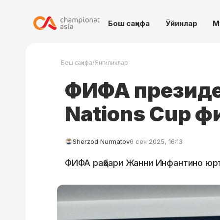
Бош саҳифа
Ўйинлар
М
/
Бош саҳифа
Янгиликлар
ФИФА презид
Nations Cup ф
Sherzod Nurmatov
6 сен 2025, 16:13
ФИФА раҳбари Жанни Инфантино юр