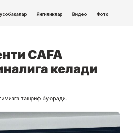
усобақалар
Янгиликлар
Видео
Фото
енти CAFA
иналига келади
тимизга ташриф буюради.