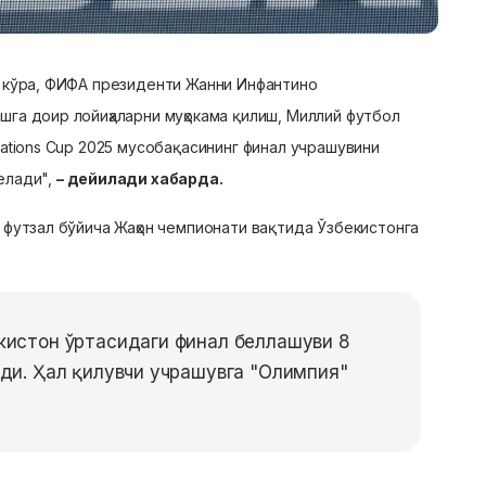
 кўра, ФИФА президенти Жанни Инфантино
га доир лойиҳаларни муҳокама қилиш, Миллий футбол
ations Cup 2025 мусобақасининг финал учрашувини
елади",
– дейилади хабарда.
 футзал бўйича Жаҳон чемпионати вақтида Ўзбекистонга
екистон ўртасидаги финал беллашуви 8
ади. Ҳал қилувчи учрашувга "Олимпия"