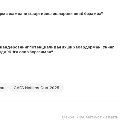
ерма жамоани ёшартириш ишларини олиб борамиз"
скандеровнинг потенциалидан яхши хабардорман. Унинг
лда ЖЧга олиб борганман"
он
CAFA Nations Cup-2025
Манба: ЎФА матбуот хизмати