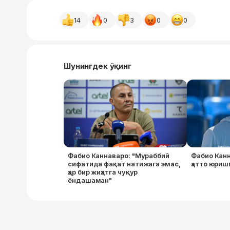
14
0
3
0
0
Шунингдек ўқинг
Фабио Каннаваро: "Мураббий
Фабио Кан
сифатида фақат натижага эмас,
ҳатто юриш
ҳар бир жиҳатга чуқур
ёндашаман"