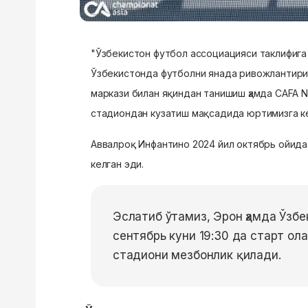
"Ўзбекистон футбол ассоциацияси таклифига
Ўзбекистонда футболни янада ривожлантириш
маркази билан яқиндан танишиш ҳамда CAFA N
стадиондан кузатиш мақсадида юртимизга к
Аввалроқ Инфантино 2024 йил октябрь ойида
келган эди.
Эслатиб ўтамиз, Эрон ҳамда Ўзб
сентябрь куни 19:30 да старт ол
стадиони мезбонлик қилади.