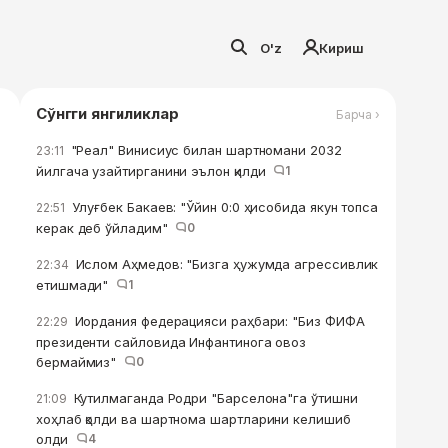
O'z
Кириш
Сўнгги янгиликлар
Барча ›
"Реал" Винисиус билан шартномани 2032
23:11
йилгача узайтирганини эълон қилди
1
Улуғбек Бакаев: "Ўйин 0:0 ҳисобида якун топса
22:51
керак деб ўйладим"
0
Ислом Аҳмедов: "Бизга ҳужумда агрессивлик
22:34
етишмади"
1
Иордания федерацияси раҳбари: "Биз ФИФА
22:29
президенти сайловида Инфантинога овоз
бермаймиз"
0
Кутилмаганда Родри "Барселона"га ўтишни
21:09
хоҳлаб қолди ва шартнома шартларини келишиб
олди
4