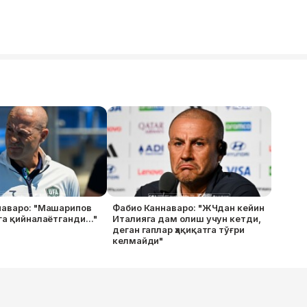
наваро: "Машарипов
Фабио Каннаваро: "ЖЧдан кейин
га қийналаётганди..."
Италияга дам олиш учун кетди,
деган гаплар ҳақиқатга тўғри
келмайди"