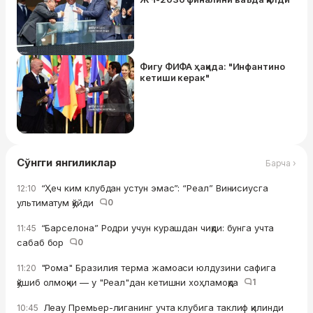
Фигу ФИФА ҳақида: "Инфантино
кетиши керак"
Сўнгги янгиликлар
Барча ›
“Ҳеч ким клубдан устун эмас”: “Реал” Винисиусга
12:10
ультиматум қўйди
0
“Барселона” Родри учун курашдан чиқди: бунга учта
11:45
сабаб бор
0
"Рома" Бразилия терма жамоаси юлдузини сафига
11:20
қўшиб олмоқчи — у "Реал"дан кетишни хоҳламоқда
1
Леау Премьер-лиганинг учта клубига таклиф қилинди
10:45