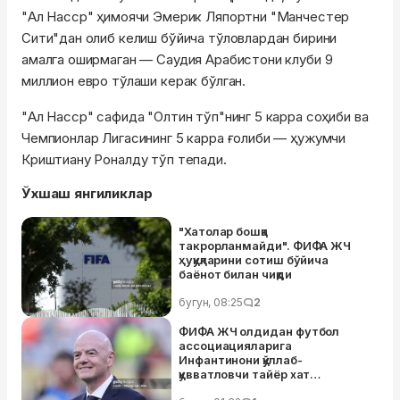
"Ал Насср" ҳимоячи Эмерик Ляпортни "Манчестер
Сити"дан олиб келиш бўйича тўловлардан бирини
амалга оширмаган — Саудия Арабистони клуби 9
миллион евро тўлаши керак бўлган.
"Ал Насср" сафида "Олтин тўп"нинг 5 карра соҳиби ва
Чемпионлар Лигасининг 5 карра ғолиби — ҳужумчи
Криштиану Роналду тўп тепади.
Ўхшаш янгиликлар
"Хатолар бошқа
такрорланмайди". ФИФА ЖЧ
ҳуқуқларини сотиш бўйича
баёнот билан чиқди
бугун, 08:25
2
ФИФА ЖЧ олдидан футбол
ассоциацияларига
Инфантинони қўллаб-
қувватловчи тайёр хат
матнларини юборди – улар