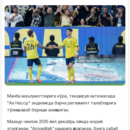
Манба маълумотларига кўра, текширув натижасида
"Ал Насср" эндиликда барча регламент талабларига
тўлиқ жавоб бериши аниқланган.
Мазкур чеклов 2025 йил декабрь ойида жорий
этилганди. "
нашрига қараганда, бунга сабаб
Arriyaditah"