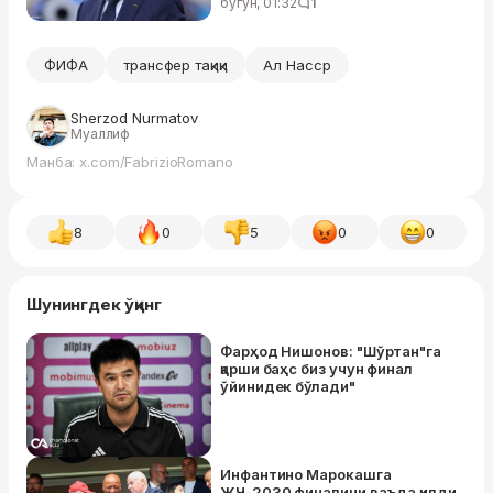
аллақачон ташкилот раҳбарлари
бугун, 01:32
1
номидан имзолаб қўйилган
ФИФА
трансфер тақиқи
Ал Насср
Sherzod Nurmatov
Муаллиф
Манба: x.com/FabrizioRomano
8
0
5
0
0
Шунингдек ўқинг
Фарҳод Нишонов: "Шўртан"га
қарши баҳс биз учун финал
ўйинидек бўлади"
Инфантино Марокашга
ЖЧ-2030 финалини ваъда қилди