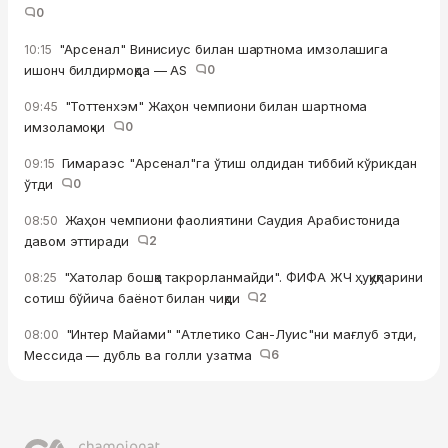
0
"Арсенал" Винисиус билан шартнома имзолашига
10:15
ишонч билдирмоқда — AS
0
"Тоттенхэм" Жаҳон чемпиони билан шартнома
09:45
имзоламоқчи
0
Гимараэс "Арсенал"га ўтиш олдидан тиббий кўрикдан
09:15
ўтди
0
Жаҳон чемпиони фаолиятини Саудия Арабистонида
08:50
давом эттиради
2
"Хатолар бошқа такрорланмайди". ФИФА ЖЧ ҳуқуқларини
08:25
сотиш бўйича баёнот билан чиқди
2
"Интер Майами" "Атлетико Сан-Луис"ни мағлуб этди,
08:00
Мессида — дубль ва голли узатма
6