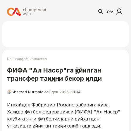
O'z
/
Бош саҳифа
Янгиликлар
ФИФА "Ал Насср"га қўйилган
трансфер тақиқини бекор қилди
Sherzod Nurmatov
23 дек 2025, 21:34
Инсайдер Фабрицио Романо хабарига кўра,
Халқаро футбол федерацияси (ФИФА) "Ал Насср"
клубига янги футболчиларни рўйхатдан
ўтказишга қўйилган тақиқни олиб ташлади.