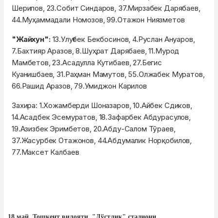
Шерипов, 23.Собит Синдаров, 37.Мирзабек Дарябаев,
44.Муҳаммадали Номозов, 99.Отажон Ниязметов
"Жайхун":
13.Улуғбек Бекбосинов, 4.Руслан Ануаров,
7.Бахтияр Аразов, 8.Шуҳрат Дарябаев, 11.Мурод
Мамбетов, 23.Асадулла Кутибаев, 27.Бегис
Куанишбаев, 31.Раҳман Мамутов, 55.Олжабек Муратов,
66.Рашид Аразов, 79.Умиджон Карилов
Захира: 1.Хожамберди Шоназаров, 10.Айбек Сдиков,
14.Асадбек Эсемуратов, 18.Зафарбек Абдурасулов,
19.Азизбек Эримбетов, 20.Абду-Салом Тўраев,
37.Жасурбек Отажонов, 44.Абдумалик Норқобилов,
77.Максет Калбаев
18 май. Тошкент вилояти. "Дўстлик" стадиони