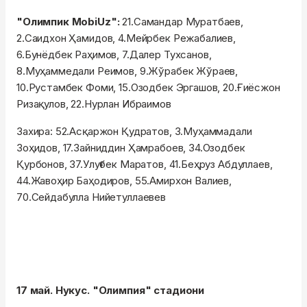
"Олимпик MobiUz":
21.Самандар Муратбаев,
2.Саидхон Ҳамидов, 4.Мейрбек Режабалиев,
6.Бунёдбек Раҳимов, 7.Далер Тухсанов,
8.Муҳаммедали Реимов, 9.Жўрабек Жўраев,
10.Рустамбек Фоми, 15.Озодбек Эргашов, 20.Ғиёсжон
Ризақулов, 22.Нурлан Ибраимов
Захира: 52.Асқаржон Қудратов, 3.Муҳаммадали
Зоҳидов, 17.Зайниддин Ҳамрабоев, 34.Озодбек
Қурбонов, 37.Улуғбек Маратов, 41.Беҳруз Абдуллаев,
44.Жавоҳир Баҳодиров, 55.Амирхон Валиев,
70.Сейдабулла Нийетуллаевев
17 май. Нукус. "Олимпия" стадиони