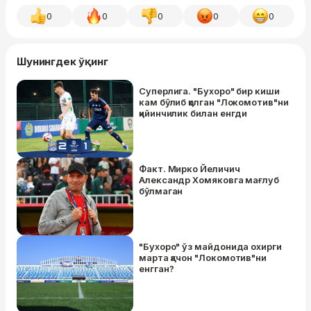
0
0
0
0
0
Шунингдек ўқинг
Суперлига. "Бухоро" бир киши
кам бўлиб қолган "Локомотив"ни
қийинчилик билан енгди
Факт. Мирко Йеличич
Александр Хомяковга мағлуб
бўлмаган
"Бухоро" ўз майдонида охирги
марта қачон "Локомотив"ни
енгган?