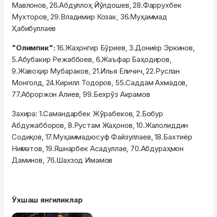
Мавлонов, 26.Абдуллоҳ Йўлдошев, 28.Фаррухбек
Мухторов, 29.Владимир Козак, 36.Муҳаммад
Ҳабибуллаев
"Олимпик":
16.Жаҳонгир Бўриев, 3.Дониёр Эркинов,
5.Абубакир Режаббоев, 6.Жаъфар Баҳодиров,
9.Жавоҳир Мубараков, 21.Илья Еличич, 22.Руслан
Монголд, 24.Кирилл Тодоров, 55.Саддам Ахмадов,
77.Аброржон Алиев, 99.Бехрўз Акрамов
Захира: 1.Самандарбек Жўрабеков, 2.Бобур
Абдужабборов, 8.Рустам Жаҳонов, 10.Жалолиддин
Содиқов, 17.Муҳаммадюсуф Файзуллаев, 18.Бахтиёр
Ниғматов, 19.Яшнарбек Асадуллае, 70.Абдураҳмон
Даминов, 76.Шахзод Имамов
Ўхшаш янгиликлар