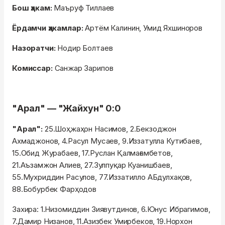
Бош ҳакам:
Маъруф Тиллаев
Ёрдамчи ҳакамлар:
Артём Калинин, Умид Яхшиноров
Назоратчи:
Нодир Болтаев
Комиссар:
Санжар Зарипов
"Арал" — "Жайхун" 0:0
"Арал":
25.Шоҳжаҳон Насимов, 2.Бекзоджон
Ахмаджонов, 4.Расул Мусаев, 9.Иззатулла Кутибаев,
15.Обид Журабаев, 17.Руслан Қалмағамбетов,
21.Аъзамжон Алиев, 27.Зулпуқар Куанишбаев,
55.Мухриддин Расулов, 77.Иззатилло АБдулхақов,
88.Бобурбек Фарҳодов
Захира: 1.Низомиддин Зиявутдинов, 6.Юнус Ибрагимов,
7.Дамир Низанов, 11.Азизбек Умирбеков, 19.Норхон