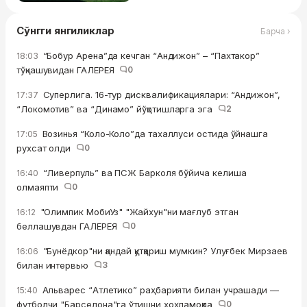
Сўнгги янгиликлар
Барча ›
“Бобур Арена”да кечган “Андижон” – “Пахтакор”
18:03
тўқнашувидан ГАЛЕРЕЯ
0
Суперлига. 16-тур дисквалификациялари: “Андижон”,
17:37
“Локомотив” ва “Динамо” йўқотишларга эга
2
Возинья “Коло-Коло”да тахаллуси остида ўйнашга
17:05
рухсат олди
0
“Ливерпуль” ва ПСЖ Барколя бўйича келиша
16:40
олмаяпти
0
"Олимпик МобиУз" "Жайхун"ни мағлуб этган
16:12
беллашувдан ГАЛЕРЕЯ
0
"Бунёдкор"ни қандай қутқариш мумкин? Улуғбек Мирзаев
16:06
билан интервью
3
Альварес “Атлетико” раҳбарияти билан учрашади —
15:40
футболчи "Барселона"га ўтишни хоҳламоқда
0