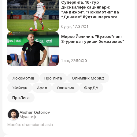
Суперлига. 16-тур
дисквалификациялари:
“Андижон”, “Локомотив” ва
“Динамо” йўқотишларга эга
бугун, 17:37
1
Мирко Йеличич: "Бухоро"нинг
3-ўринда туриши бежиз эмас"
1 авг, 22:50
0
Локомотив
Про лига
Олимпик Mobiuz
Жайхун
Арал
Олимпик
ФарДУ
ПроЛига
Alisher Ostonov
Муаллиф
Манба: championat.asia