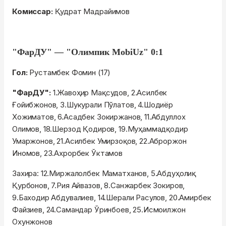
Комиссар:
Қудрат Мадрайимов
"ФарДУ"
— "Олимпик MobiUz" 0:1
Гол:
Рустамбек Фомин (17)
"ФарДУ":
1.Жавоҳир Мақсудов, 2.Асилбек
Ғойибжонов, 3.Шукурали Пўлатов, 4.Шодиёр
Хожиматов, 6.Асадбек Зокиржанов, 11.Абдуллох
Олимов, 18.Шерзод Қодиров, 19.Муҳаммадқодир
Умаржонов, 21.Асилбек Умирзоқов, 22.Аброржон
Иномов, 23.Ахрорбек Ўктамов
Захира: 12.Миржалолбек Маматханов, 5.Абдуҳолиқ
Қурбонов, 7.Рия Айвазов, 8.Санжарбек Зокиров,
9.Баходир Абдувалиев, 14.Шерали Расулов, 20.Амирбек
Файзиев, 24.Самандар Ўринбоев, 25.Исмоилжон
Охунжонов