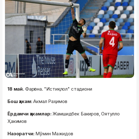
18 май.
Фарғона. "Истиқлол" стадиони
Бош ҳакам:
Акмал Раҳимов
Ёрдамчи ҳакамлар:
Жамшидбек Бакиров, Оятулло
Ҳакимов
Назоратчи:
Мўмин Мажидов