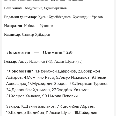
Бош ҳакам
: Абдурашид Худайберганов
Ёрдамчи ҳакамлар
: Ҳусан Худойбердиев, Ҳусниддин Уралов
Назоратчи
: Набижон Рўзимов
Комиссар
: Санжар Ҳайдаров
"Локомотив" — "Олимпик" 2:0
Голлар:
Анзур Исмоилов (71), Акаки Шулая (75)
"Локомотив":
1.Раҳимжон Давронов, 2.Бобиржон
Асқаров, 4.Момчило Расо, 5.Анзур Исмоилов, 9.Леван
Арвеладзе, 17.Муҳриддин Зоиров, 23.Диёржон Туропов,
24.Давронбек Ҳашимов, 27.Озодбек Ўктамов,
31.Хосров Хананов, 99.Никола Попович
Захира: 16.Данил Бакланов, 7.Қувончбек Абраев,
10.Шодиёр Шодибев, 11.Акаки Шулая, 19.Сайиддин