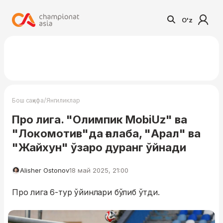
O'z
/
Бош саҳифа
Янгиликлар
Про лига. "Олимпик MobiUz" ва
"Локомотив"да ғалаба, "Арал" ва
"Жайхун" ўзаро дуранг ўйнади
Alisher Ostonov
18 май 2025, 21:00
Про лига 6-тур ўйинлари бўлиб ўтди.