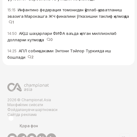
Инфантино федерация томонидан қўллаб-қувватланиш
15:15
эвазига Марокашга ЖЧ финалини ўтказишни таклиф қилмоқда
1
АҚШ шаҳарлари ФИФА ваъда қилган миллионлаб
14:50
долларни кутмоқда
0
АПЛ собиқ ҳаками Энтони Тэйлор Туркияда иш
14:25
бошлади
2
2026 © Championat.Asia
Махфийлик сиёсати
Фойдаланувчи шартномаси
Сайтда реклама
Қора фон