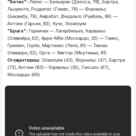
"Бетис":
Лопес — Бельерин (Деосса, 78), Бартра,
Льоренте, Родригес (Гомес, 78) — Форнальс
(Бакамбу, 78), Амрабат, Фидальго (Руибаль, 66) —
Антони (Гарсия, 83), Кучо, Эззалзули
"Брага":
Горничек — Лагербильке, Карвальо
(Оливейра, 62), Арри-Мби (Москардо, 20) — Гомес,
Гриллич, Горби, Мартинес (Лело, 81) — Тикназ
(Наварро, 62), Орта — Виктор (Моутинью, 81)
Огоҳлантириш
: Эззалзули (43), Форнальс (47), Бартра
(72), Антони (83) – Карвальо (35), Гонсало (67),
Москардо (69)