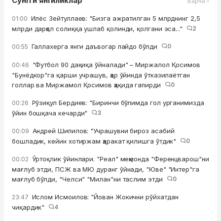
Сўнгги янгиликлар
Барча ›
Илёс Зейтуллаев: "Бизга ажратилган 5 млрднинг 2,5
01:00
млрди дарҳол солиққа ушлаб қолинди, қолгани эса..."
2
Галлахерга янги даъвогар пайдо бўлди
0
00:55
"Футбол 90 дақиқа ўйналади" – Миржалол Қосимов
00:46
"Бунёдкор"га қарши учрашув, ҳар ўйинда ўтказилаётган
голлар ва Миржамол Қосимов ҳақида гапирди
0
Рўзиқул Бердиев: "Биринчи бўлимда гол урганимизда
00:26
ўйин бошқача кечарди"
3
Андрей Шипилов: "Учрашувни бироз асабий
00:09
бошладик, кейин хотиржам ҳаракат қилишга ўтдик"
0
Ўртоқлик ўйинлари. "Реал" меҳмонда "Ференцварош"ни
00:02
мағлуб этди, ПСЖ ва МЮ дуранг ўйнади, "Юве" "Интер"га
мағлуб бўлди, "Челси" "Милан"ни таслим этди
0
Ислом Исмоилов: "Йован Жокични рўйхатдан
23:47
чиқардик"
4