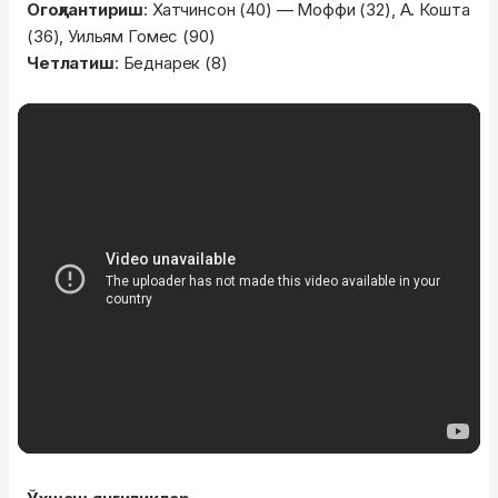
Огоҳлантириш
: Хатчинсон (40) — Моффи (32), А. Кошта
(36), Уильям Гомес (90)
Четлатиш
: Беднарек (8)