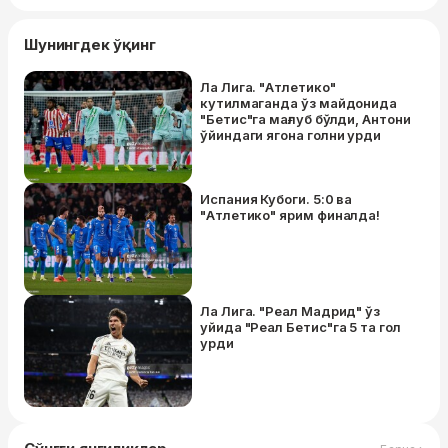
Шунингдек ўқинг
Ла Лига. "Атлетико"
кутилмаганда ўз майдонида
"Бетис"га мағлуб бўлди, Антони
ўйиндаги ягона голни урди
Испания Кубоги. 5:0 ва
"Атлетико" ярим финалда!
Ла Лига. "Реал Мадрид" ўз
уйида "Реал Бетис"га 5 та гол
урди