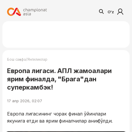
O'z
/
Бош саҳифа
Янгиликлар
Европа лигаси. АПЛ жамоалари
ярим финалда, "Брага"дан
суперкамбэк!
17 апр 2026, 02:07
Европа лигасининг чорак финал ўйинлари
якунига етди ва ярим финалчилар аниқ бўлди.