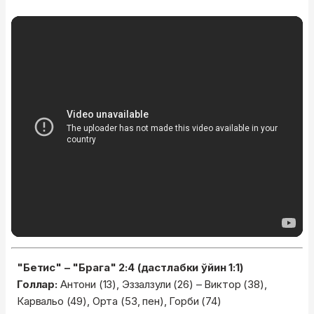
"Бетис" – "Брага" 2:4 (дастлабки ўйин 1:1)
Голлар:
Антони (13), Эззалзули (26) – Виктор (38),
Карвальо (49), Орта (53, пен), Горби (74)