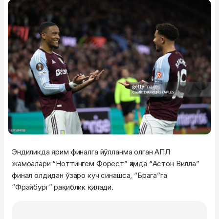
Эндиликда ярим финалга йўлланма олган АПЛ
жамоалари “Ноттингем Форест” ҳамда “Астон Вилла”
финал олдидан ўзаро куч синашса, “Брага”га
“Фрайбург” рақиблик қилади.