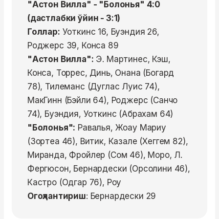
"Астон Вилла" - "Болонья" 4:0
(дастлабки ўйин - 3:1)
Голлар:
Уоткинс 16, Буэндия 26,
Роджерс 39, Конса 89
"Астон Вилла":
Э. Мартинес, Кэш,
Конса, Торрес, Динь, Онана (Богард
78), Тилеманс (Дуглас Луис 74),
МакГинн (Бэйли 64), Роджерс (Санчо
74), Буэндия, Уоткинс (Абрахам 64)
"Болонья":
Равалья, Жоау Мариу
(Зортеа 46), Витик, Казале (Хеггем 82),
Миранда, Фройлер (Сом 46), Моро, Л.
Фергюсон, Бернардески (Орсолини 46),
Кастро (Одгар 76), Роу
Огоҳлантириш
: Бернардески 29