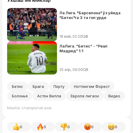
Ўхшаш янгиликлар
Ла Лига. "Барселона" ўз уйида
"Бетис"га 3 та гол урди
18 май, 02:20
6
ЛаЛига. “Бетис” - “Реал
Мадрид” 1:1
25 апр, 09:00
5
Бетис
Брага
Порту
Ноттингем Форест
Болонья
Астон Вилла
Европа лигаси
Видео
Манба: championat.asia
0
0
0
0
0