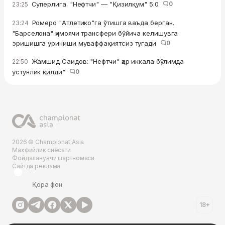
Суперлига. "Нефтчи" — "Қизилқум" 5:0
0
23:25
Ромеро "Атлетико"га ўтишга ваъда берган.
23:24
"Барселона" ҳимоячи трансфери бўйича келишувга
эришишга уриниши муваффақиятсиз тугади
0
Жамшид Саидов: "Нефтчи" ҳар иккала бўлимда
22:50
устунлик қилди"
0
2026 © Championat.Asia
Махфийлик сиёсати
Фойдаланувчи шартномаси
Сайтда реклама
Қора фон
18+