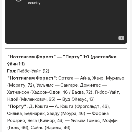
"Ноттингем Форест" — "Порту" 1:0 (дастлабки
ўйин 1:1)
Гол:
Гиббс-Уайт (12)
"Ноттингем Форест":
Ортега — Айна, Жаир, Мурильо
(Морату, 72), Уильямс — Сангаре, Домингес —
Хатчинсон (Хадсон-Одои, 46 / Баква, 72), Гиббс-Уайт,
Ндой (Миленкович, 65) — Вуд (Жезус, 16)
"Порту":
Д. Кошта — А. Кошта (Фрогольдт, 46),
Сильва, Беднарек, Зайду (Моура, 46) — Фофана,
Росарио, Вега (Кивиор, 46) — Уильям Гомес, Моффи
(Гюль, 66), Сайнс (Варела, 46)