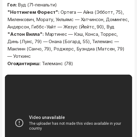
Гол:
Вуд (71-пенальти)
"Ноттингем Форест":
Ортега — Айна (Эбботт, 75),
Миленкович, Морату, Уильямс — Хатчинсон, Домингес,
Андерсон, Гиббс-Уайт — Жезус (Йейтс, 90), Вуд
"Астон Вилла":
Мартинес — Кэш, Конса, Торрес,
Динь (Луис, 79) — Онана (Богард, 55), Тилеманс —
Макгинн (Санчо, 79), Роджерс, Буэндиа (Матсен, 79)
— Уоткинс
Огоҳлантириш
: Тилеманс (78)