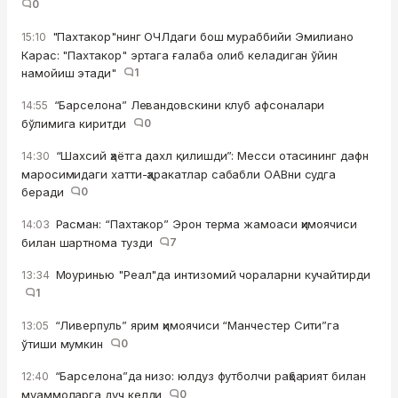
0
"Пахтакор"нинг ОЧЛдаги бош мураббийи Эмилиано
15:10
Карас: "Пахтакор" эртага ғалаба олиб келадиган ўйин
намойиш этади"
1
“Барселона” Левандовскини клуб афсоналари
14:55
бўлимига киритди
0
“Шахсий ҳаётга дахл қилишди”: Месси отасининг дафн
14:30
маросимидаги хатти-ҳаракатлар сабабли ОАВни судга
беради
0
Расман: “Пахтакор” Эрон терма жамоаси ҳимоячиси
14:03
билан шартнома тузди
7
Моуринью "Реал"да интизомий чораларни кучайтирди
13:34
1
“Ливерпуль” ярим ҳимоячиси “Манчестер Сити”га
13:05
ўтиши мумкин
0
“Барселона”да низо: юлдуз футболчи раҳбарият билан
12:40
муаммоларга дуч келди
0