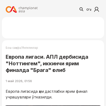
O'z
/
Бош саҳифа
Янгиликлар
Европа лигаси. АПЛ дербисида
"Ноттингем", иккинчи ярим
финалда "Брага" ғолиб
1 май 2026, 01:56
Европа лигасида ҳам дастлабки ярим финал
учрашувлари ўтказилди.