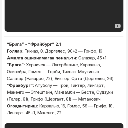
“Брага” - “Фрайбург” 2:1
Голлар:
Тикназ, 8, Доргелес, 90+2 — Грифо, 16
Амалга оширилмаган пенальти:
Салазар, 45+1
“
Брага”
: Хорничек — Лагербильке, Карвалью,
Оливейра, Гомес — Горби, Тикназ, Моутинью —
Салазар (Наварро, 72), Виктор, Орта (Доргелес, 26)
“
Фрайбург”
: Атуболу — Трой, Гинтер, Лингарт,
Макенго — Эггештайн, Манзамби — Бесте, Судзуки
(Гелер, 81), Грифо (Шергант, 81) — Матанович
Огоҳлантириш
: Карвалью, 16, Гомес, 58 — Грифо, 18,
Лингарт, 45+1, Макенго, 72