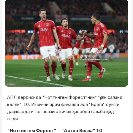
АПЛ дербисида "Ноттингем Форест"нинг "қўли баланд
келди", 1:0. Иккинчи ярим финалда эса "Брага" сўнгги
дақиқалардаги гол эвазига кичик ҳисобда ғалаба қайд
этди.
"Ноттингем Форест" – "Астон Вилла" 1:0