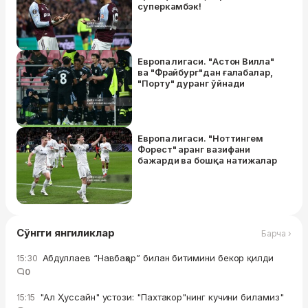
суперкамбэк!
Европа лигаси. "Астон Вилла"
ва "Фрайбург"дан ғалабалар,
"Порту" дуранг ўйнади
Европа лигаси. "Ноттингем
Форест" аранг вазифани
бажарди ва бошқа натижалар
Сўнгги янгиликлар
Барча ›
Абдуллаев “Навбаҳор” билан битимини бекор қилди
15:30
0
"Ал Ҳуссайн" устози: "Пахтакор"нинг кучини биламиз"
15:15