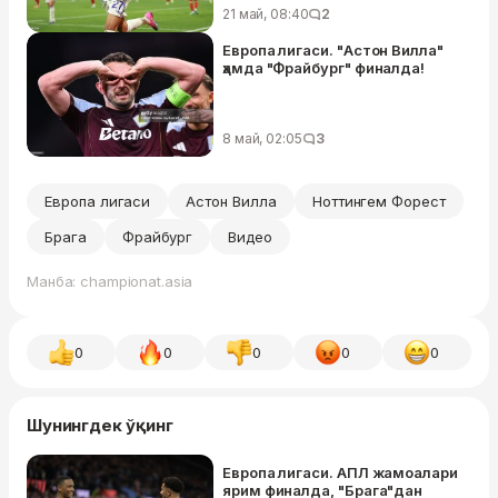
21 май, 08:40
2
Европа лигаси. "Астон Вилла"
ҳамда "Фрайбург" финалда!
8 май, 02:05
3
Европа лигаси
Астон Вилла
Ноттингем Форест
Брага
Фрайбург
Видео
Манба: championat.asia
0
0
0
0
0
Шунингдек ўқинг
Европа лигаси. АПЛ жамоалари
ярим финалда, "Брага"дан