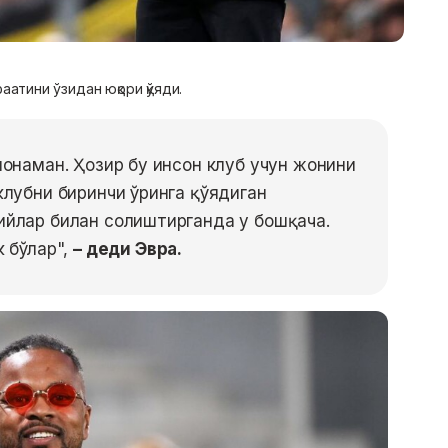
аатини ўзидан юқори қўяди.
шонаман. Ҳозир бу инсон клуб учун жонини
клубни биринчи ўринга қўядиган
ийлар билан солиштирганда у бошқача.
к бўлар",
– деди Эвра.