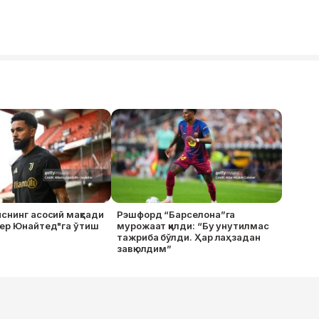
снинг асосий мақсади
Рэшфорд “Барселона”га
тер Юнайтед"га ўтиш
мурожаат қилди: “Бу унутилмас
тажриба бўлди. Ҳар лаҳзадан
завқ олдим”