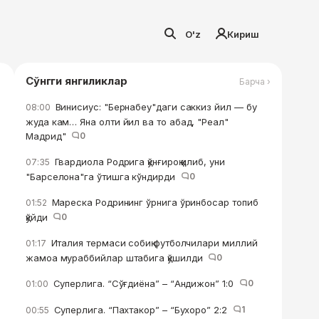
O'z
Кириш
Сўнгги янгиликлар
Барча ›
Винисиус: "Бернабеу"даги саккиз йил — бу
08:00
жуда кам… Яна олти йил ва то абад, "Реал"
Мадрид"
0
Гвардиола Родрига қўнғироқ қилиб, уни
07:35
"Барселона"га ўтишга кўндирди
0
Мареска Родрининг ўрнига ўринбосар топиб
01:52
қўйди
0
Италия термаси собиқ футболчилари миллий
01:17
жамоа мураббийлар штабига қўшилди
0
Суперлига. “Сўғдиёна” – “Андижон” 1:0
0
01:00
Суперлига. “Пахтакор” – “Бухоро” 2:2
1
00:55