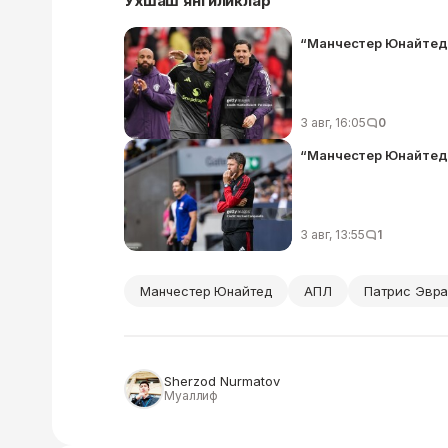
Ўхшаш янгиликлар
“Манчестер Юнайтед”
3 авг, 16:05
0
“Манчестер Юнайтед”
3 авг, 13:55
1
Манчестер Юнайтед
АПЛ
Патрис Эвр
Sherzod Nurmatov
Муаллиф