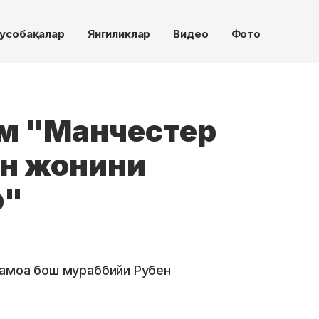
усобақалар
Янгиликлар
Видео
Фото
м "Манчестер
н жонини
р"
жамоа бош мураббийи Рубен