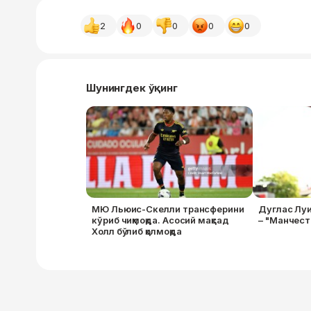
2
0
0
0
0
Шунингдек ўқинг
МЮ Льюис-Скелли трансферини
Дуглас Луи
кўриб чиқмоқда. Асосий мақсад
– "Манчес
Холл бўлиб қолмоқда