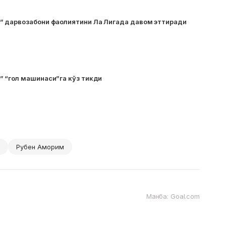
 дарвозабони фаолиятини Ла Лигада давом эттиради
 “гол машинаси”га кўз тикди
а
Рубен Аморим
Манба: Goal.com