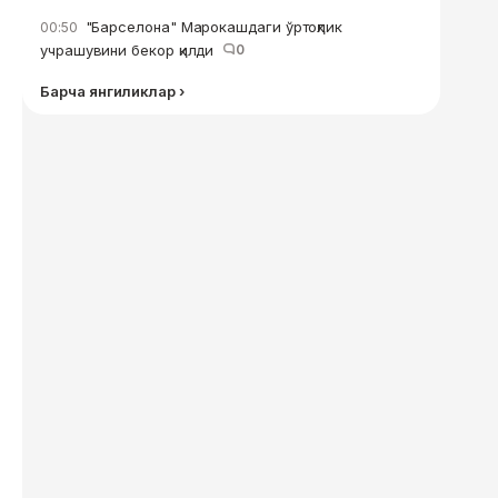
"Барселона" Марокашдаги ўртоқлик
00:50
учрашувини бекор қилди
0
Барча янгиликлар ›