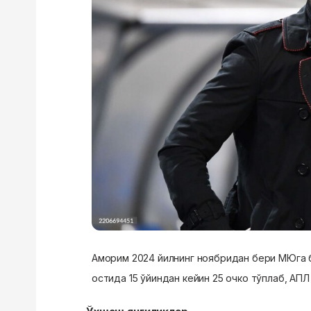
Аморим 2024 йилнинг ноябридан бери МЮга бо
остида 15 ўйиндан кейин 25 очко тўплаб, АП