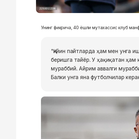
Унинг фикрича, 40 ёшли мутахассис клуб манф
"Қийин пайтларда ҳам мен унга и
беришга тайёр. У ҳақиқатан ҳам 
мураббий. Айрим аввалги мурабб
Балки унга яна футболчилар кера