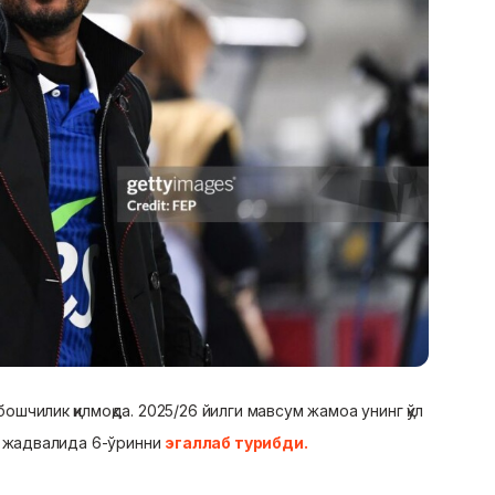
шчилик қилмоқда. 2025/26 йилги мавсум жамоа унинг қўл
Л жадвалида 6-ўринни
эгаллаб турибди.