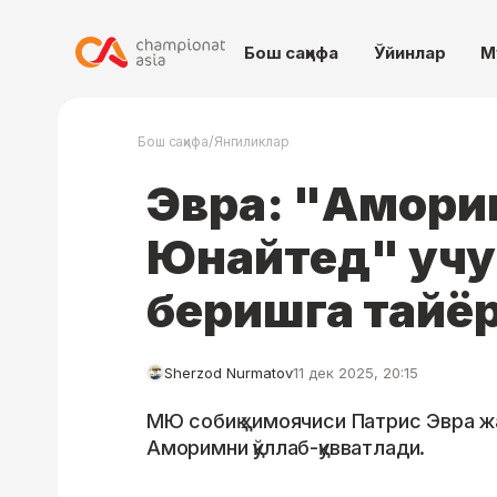
Бош саҳифа
Ўйинлар
М
/
Бош саҳифа
Янгиликлар
Эвра: "Амори
Юнайтед" учу
беришга тайё
Sherzod Nurmatov
11 дек 2025, 20:15
МЮ собиқ ҳимоячиси Патрис Эвра 
Аморимни қўллаб-қувватлади.