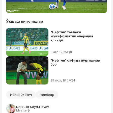
Ўхшаш янгиликлар
"Нефтчи" хавбеки
муваффақиятли операция
қилинди
3 авг, 19:25
0
"Нефтчи" сафида йўқотишлар
бор
29 июл, 18:57
4
Йован Жокич
Навбаҳор
Narzulla Saydullayev
Муаллиф