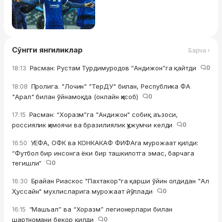
Сўнгги янгиликлар
Барча ›
Расман: Рустам Турдимуродов “Андижон”га қайтди
0
18:13
Пролига. "Лочин" "ТерДУ" билан, Республика ФА
18:08
"Арал" билан ўйнамоқда (онлайн ҳисоб)
0
Расман: “Хоразм”га "Андижон" собиқ аъзоси,
17:15
россиялик ҳимоячи ва бразилиялик ҳужумчи келди
0
УЕФА, ОФК ва КОНКАКАФ ФИФАга мурожаат қилди:
16:50
“Футбол бир инсонга ёки бир ташкилотга эмас, барчага
тегишли”
0
Брайан Риаскос "Пахтакор"га қарши ўйин олдидан "Ал
16:30
Ҳуссайн" мухлисларига мурожаат йўллади
0
“Машъал” ва “Хоразм” легионерлари билан
16:15
шартномани бекор қилди
0