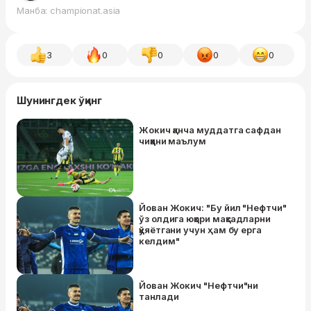
Манба: championat.asia
3
0
0
0
0
Шунингдек ўқинг
Жокич қанча муддатга сафдан
чиққани маълум
Йован Жокич: "Бу йил "Нефтчи"
ўз олдига юқори мақсадларни
қўяётгани учун ҳам бу ерга
келдим"
Йован Жокич "Нефтчи"ни
танлади