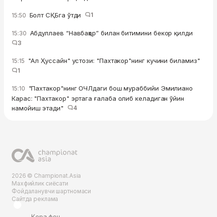
Болт СҚБга ўтди
1
15:50
Абдуллаев “Навбаҳор” билан битимини бекор қилди
15:30
3
"Ал Ҳуссайн" устози: "Пахтакор"нинг кучини биламиз"
15:15
1
"Пахтакор"нинг ОЧЛдаги бош мураббийи Эмилиано
15:10
Карас: "Пахтакор" эртага ғалаба олиб келадиган ўйин
намойиш этади"
4
2026 © Championat.Asia
Махфийлик сиёсати
Фойдаланувчи шартномаси
Сайтда реклама
Қора фон