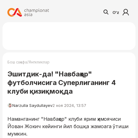
O'z
/
Бош саҳифа
Янгиликлар
Эшитдик-да! "Навбаҳор"
футболчисига Суперлиганинг 4
клуби қизиқмоқда
Narzulla Saydullayev
2 ноя 2024, 13:57
Наманганинг "Навбаҳор" клуби ярим ҳимоячиси
Йован Жокич кейинги йил бошқа жамоага ўтиши
мумкин.