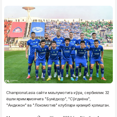
Championat.asia сайти маълумотига кўра, сербиялик 32
ёшли ярим ҳимоячига "Бунёдкор", "Сўғдиёна",
"Андижон" ва "Локомотив" клублари қизиқиб қолишган.