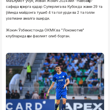
Маълумот учун, Йован Жокич 2024 йил "Навбаҳор"
сафида ҳозирга қадар Суперлига ва Кубокда жами 29 та
ўйинда майдонга тушиб 4 та гол урди ва 2 та голли
узатмани амалга оширди.
Жокич Ўзбекистонда ОКМК ва "Локомотив"
клубларида ҳам фаолият олиб борган.