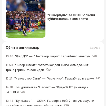
“Ливерпуль” ва ПСЖ Барколя
бўйича келиша олмаяпти
Сўнгги янгиликлар
Барча ›
"ФарДУ" — "Пахтакор фарм". Таркиблар маълум
0
16:40
"Ривер Плейт" "Атлетико"дан Тьяго Алмаданинг
15:58
трансферини эълон қилди
0
"Манчестер Сити" — "Атлетико". Таркиблар маълум
1
15:21
Гол урилмаган "Насаф" — "Қўқон-1912" ўйинидан
14:28
ГАЛЕРЕЯ
0
“Бунёдкор” — ОКМК. Голларга бой ўтган учрашувни
13:43
сиз кўрмаган ракурсдан кўрсатамиз
0