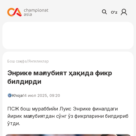
O'z
/
Бош саҳифа
Янгиликлар
Энрике мағлубият ҳақида фикр
билдирди
Khoja
14 июл 2025, 09:20
ПСЖ бош мураббийи Луис Энрике финалдаги
йирик мағлубиятдан сўнг ўз фикрларини билдириб
ўтди.