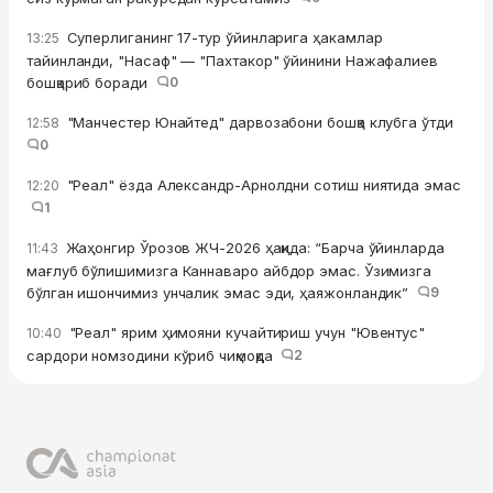
Суперлиганинг 17-тур ўйинларига ҳакамлар
13:25
тайинланди, "Насаф" — "Пахтакор" ўйинини Нажафалиев
бошқариб боради
0
"Манчестер Юнайтед" дарвозабони бошқа клубга ўтди
12:58
0
"Реал" ёзда Александр-Арнолдни сотиш ниятида эмас
12:20
1
Жаҳонгир Ўрозов ЖЧ-2026 ҳақида: “Барча ўйинларда
11:43
мағлуб бўлишимизга Каннаваро айбдор эмас. Ўзимизга
бўлган ишончимиз унчалик эмас эди, ҳаяжонландик”
9
"Реал" ярим ҳимояни кучайтириш учун "Ювентус"
10:40
сардори номзодини кўриб чиқмоқда
2