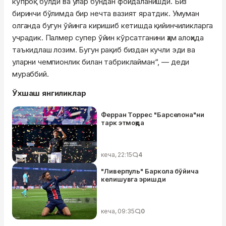
кўпроқ бўлди ва улар бундан фойдаланишди. Биз
биринчи бўлимда бир нечта вазият яратдик. Умуман
олганда бугун ўйинга киришиб кетишда қийинчиликларга
учрадик. Палмер супер ўйин кўрсатганини ҳам алоҳида
таъкидлаш лозим. Бугун рақиб биздан кучли эди ва
уларни чемпионлик билан табриклайман“, — деди
мураббий.
Ўхшаш янгиликлар
Ферран Торрес "Барселона"ни
тарк этмоқда
кеча, 22:15
4
"Ливерпуль" Баркола бўйича
келишувга эришди
кеча, 09:35
0