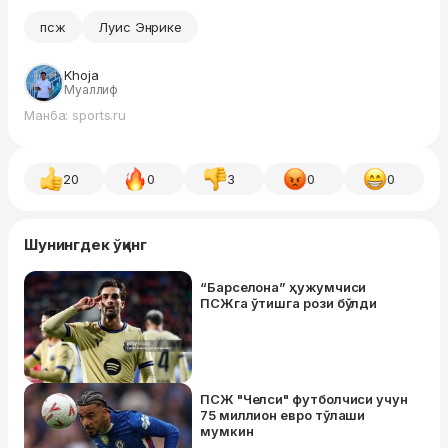
псж
Луис Энрике
Khoja
Муаллиф
Манба: sports.ru
20
0
3
0
0
Шунингдек ўқинг
“Барселона” ҳужумчиси
ПСЖга ўтишга рози бўлди
ПСЖ "Челси" футболчиси учун
75 миллион евро тўлаши
мумкин