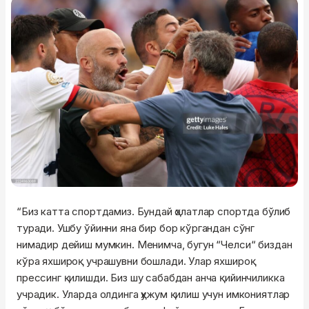
“Биз катта спортдамиз. Бундай ҳолатлар спортда бўлиб
туради. Ушбу ўйинни яна бир бор кўргандан сўнг
нимадир дейиш мумкин. Менимча, бугун “Челси“ биздан
кўра яхшироқ учрашувни бошлади. Улар яхшироқ
прессинг қилишди. Биз шу сабабдан анча қийинчиликка
учрадик. Уларда олдинга ҳужум қилиш учун имкониятлар