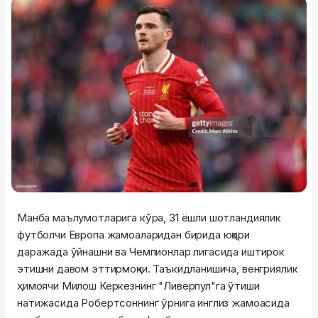
Манба маълумотларига кўра, 31 ёшли шотландиялик
футболчи Европа жамоаларидан бирида юқори
даражада ўйнашни ва Чемпионлар лигасида иштирок
этишни давом эттирмоқчи. Таъкидланишича, венгриялик
ҳимоячи Милош Керкезнинг "Ливерпул"га ўтиши
натижасида Робертсоннинг ўрнига инглиз жамоасида