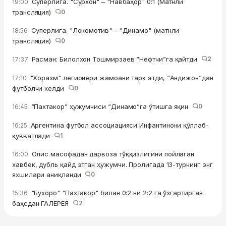
Суперлига. "Сурхон" – "Навбаҳор" 0:1 (Матнли
19:00
трансляция)
0
Суперлига. "Локомотив" – "Динамо" (матнли
18:56
трансляция)
0
Расман: Билолхон Тошмирзаев “Нефтчи”га қайтди
2
17:37
"Хоразм" легионери жамоани тарк этди, “Андижон”дан
17:10
футболчи келди
0
“Пахтакор” ҳужумчиси “Динамо”га ўтишга яқин
0
16:45
Аргентина футбол ассоциацияси Инфантинони қўллаб-
16:25
қувватлади
1
Олис масофадан дарвоза тўққизлигини пойлаган
16:00
хавбек, дубль қайд этган ҳужумчи. Пролигада 13-турнинг энг
яхшилари аниқланди
0
"Бухоро" "Пахтакор" билан 0:2 ни 2:2 га ўзгартирган
15:36
баҳсдан ГАЛЕРЕЯ
2