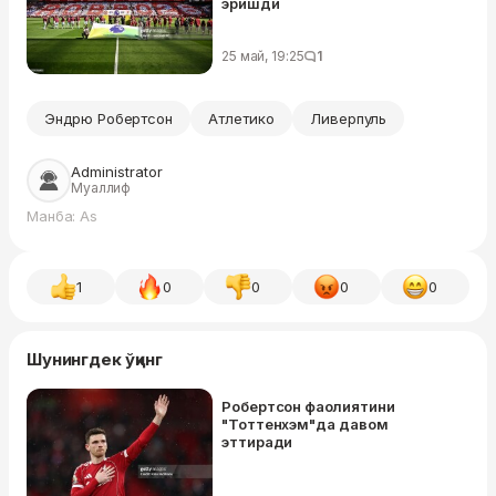
эришди
25 май, 19:25
1
Эндрю Робертсон
Атлетико
Ливерпуль
Administrator
Муаллиф
Манба: As
1
0
0
0
0
Шунингдек ўқинг
Робертсон фаолиятини
"Тоттенхэм"да давом
эттиради