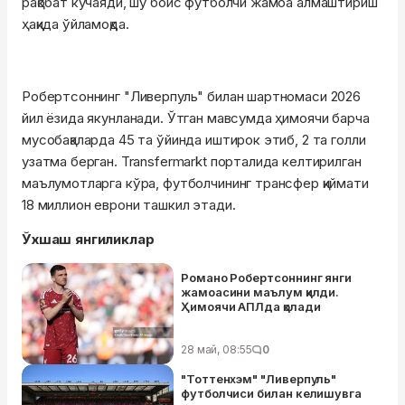
рақобат кучаяди, шу боис футболчи жамоа алмаштириш
ҳақида ўйламоқда.
Робертсоннинг "Ливерпуль" билан шартномаси 2026
йил ёзида якунланади. Ўтган мавсумда ҳимоячи барча
мусобақаларда 45 та ўйинда иштирок этиб, 2 та голли
узатма берган. Transfermarkt порталида келтирилган
маълумотларга кўра, футболчининг трансфер қиймати
18 миллион еврони ташкил этади.
Ўхшаш янгиликлар
Романо Робертсоннинг янги
жамоасини маълум қилди.
Ҳимоячи АПЛда қолади
28 май, 08:55
0
"Тоттенхэм" "Ливерпуль"
футболчиси билан келишувга