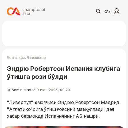
O'z
/
Бош саҳифа
Янгиликлар
Эндрю Робертсон Испания клубига
ўтишга рози бўлди
Administrator
19 июн 2025, 00:20
"Ливерпул" ҳимоячиси Эндрю Робертсон Мадрид
"Атлетико"сига ўтиш ғоясини маъқуллади, дея
хабар бермоқда Испаниянинг AS нашри.