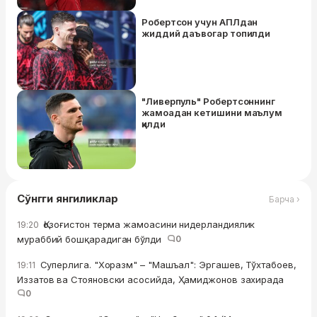
Робертсон учун АПЛдан
жиддий даъвогар топилди
"Ливерпуль" Робертсоннинг
жамоадан кетишини маълум
қилди
Сўнгги янгиликлар
Барча ›
Қозоғистон терма жамоасини нидерландиялик
19:20
мураббий бошқарадиган бўлди
0
Суперлига. "Хоразм" – "Машъал": Эргашев, Тўхтабоев,
19:11
Иззатов ва Стояновски асосийда, Ҳамиджонов захирада
0