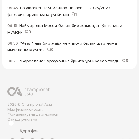
Polymarket Чемпионлар лигаси — 2026/2027
09:45
фаворитларини маълум қилди
1
Неймар яна Месси билан бир жамоада тўп тепиши
09:15
мумкин
0
"Реал" яна бир жаҳон чемпиони билан шартнома
08:50
имзолаши мумкин
0
"Барселона" Араухонинг ўрнига ўринбосар топди
5
08:25
2026 © Championat.Asia
Махфийлик сиёсати
Фойдаланувчи шартномаси
Сайтда реклама
Қора фон