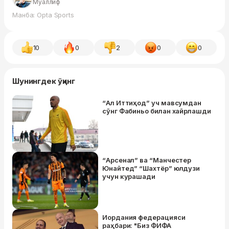
Муаллиф
Манба: Opta Sports
10
0
2
0
0
Шунингдек ўқинг
“Ал Иттиҳод” уч мавсумдан
сўнг Фабиньо билан хайрлашди
“Арсенал” ва “Манчестер
Юнайтед” “Шахтёр” юлдузи
учун курашади
Иордания федерацияси
раҳбари: "Биз ФИФА