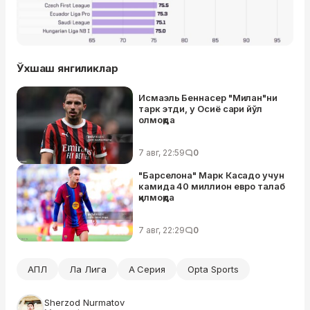
Ўхшаш янгиликлар
Исмаэль Беннасер "Милан"ни
тарк этди, у Осиё сари йўл
олмоқда
7 авг, 22:59
0
"Барселона" Марк Касадо учун
камида 40 миллион евро талаб
қилмоқда
7 авг, 22:29
0
АПЛ
Ла Лига
А Серия
Opta Sports
Sherzod Nurmatov