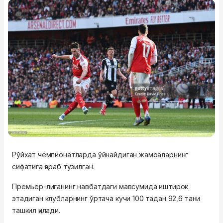
Рўйхат чемпионатларда ўйнайдиган жамоаларнинг
сифатига қараб тузилган.
Премьер-лиганинг навбатдаги мавсумида иштирок
этадиган клубларнинг ўртача кучи 100 тадан 92,6 тани
ташкил қилади.