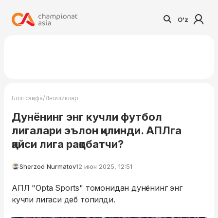
O'z
/
Бош саҳифа
Янгиликлар
Дунёнинг энг кучли футбол
лигалари эълон қилинди. АПЛга
қайси лига рақобатчи?
Sherzod Nurmatov
12 июн 2025, 12:51
АПЛ "Opta Sports" томонидан дунёнинг энг
кучли лигаси деб топилди.