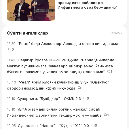
президенти сайловида
Инфантинога овоз бермаймиз"
Сўнгги янгиликлар
Барча ›
"Реал" ёзда Александр-Арнолдни сотиш ниятида эмас
12:20
0
Жаҳонгир Ўрозов ЖЧ-2026 ҳақида: “Барча ўйинларда
11:43
мағлуб бўлишимизга Каннаваро айбдор эмас. Ўзимизга
бўлган ишончимиз унчалик эмас эди, ҳаяжонландик”
1
"Реал" ярим ҳимояни кучайтириш учун "Ювентус"
10:40
сардори номзодини кўриб чиқмоқда
1
Суперлига. “Бунёдкор” - ОКМК 2:3
0
10:10
УЕФА жазмани билан боғлиқ жанжал сабаб
10:10
Инфантинонинг фаолиятини текширмоқчи — манба
1
Суперлига. “Насаф” - “Қўқон-1912“ 0:0
0
10:05